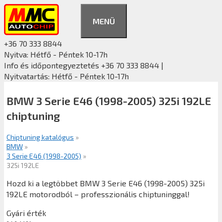
Kilépés
a
MENÜ
tartalomba
+36 70 333 8844
Nyitva: Hétfő - Péntek 10-17h
Info és időpontegyeztetés +36 70 333 8844 |
Nyitvatartás: Hétfő - Péntek 10-17h
BMW 3 Serie E46 (1998-2005) 325i 192LE
chiptuning
Chiptuning katalógus
»
BMW
»
3 Serie E46 (1998-2005)
»
325i 192LE
Hozd ki a legtöbbet BMW 3 Serie E46 (1998-2005) 325i
192LE motorodból – professzionális chiptuninggal!
Gyári érték