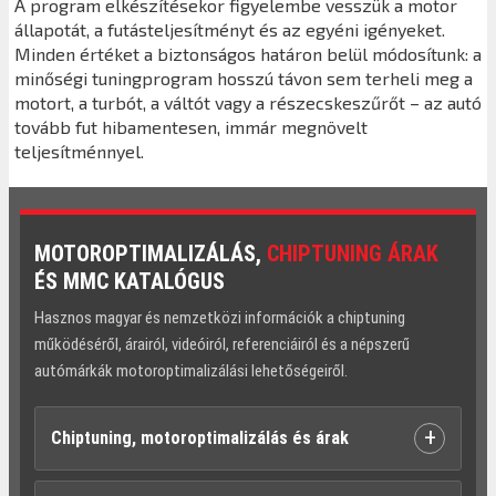
A program elkészítésekor figyelembe vesszük a motor
állapotát, a futásteljesítményt és az egyéni igényeket.
Minden értéket a biztonságos határon belül módosítunk: a
minőségi tuningprogram hosszú távon sem terheli meg a
motort, a turbót, a váltót vagy a részecskeszűrőt – az autó
tovább fut hibamentesen, immár megnövelt
teljesítménnyel.
MOTOROPTIMALIZÁLÁS,
CHIPTUNING ÁRAK
ÉS MMC KATALÓGUS
Hasznos magyar és nemzetközi információk a chiptuning
működéséről, árairól, videóiról, referenciáiról és a népszerű
autómárkák motoroptimalizálási lehetőségeiről.
+
Chiptuning, motoroptimalizálás és árak