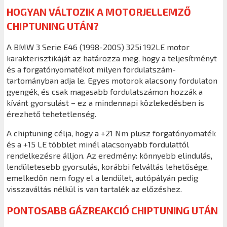
HOGYAN VÁLTOZIK A MOTORJELLEMZŐ
CHIPTUNING UTÁN?
A BMW 3 Serie E46 (1998-2005) 325i 192LE motor
karakterisztikáját az határozza meg, hogy a teljesítményt
és a forgatónyomatékot milyen fordulatszám-
tartományban adja le. Egyes motorok alacsony fordulaton
gyengék, és csak magasabb fordulatszámon hozzák a
kívánt gyorsulást – ez a mindennapi közlekedésben is
érezhető tehetetlenség.
A chiptuning célja, hogy a +21 Nm plusz forgatónyomaték
és a +15 LE többlet minél alacsonyabb fordulattól
rendelkezésre álljon. Az eredmény: könnyebb elindulás,
lendületesebb gyorsulás, korábbi felváltás lehetősége,
emelkedőn nem fogy el a lendület, autópályán pedig
visszaváltás nélkül is van tartalék az előzéshez.
PONTOSABB GÁZREAKCIÓ CHIPTUNING UTÁN