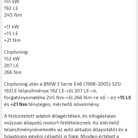
141 kW
192 LE
245 Nm
+11 kW
+15 LE
+21 Nm
Chiptuning
152 kW
207 LE
266 Nm
Chiptuning után a
BMW 3 Serie E46 (1998-2005) 325i
192LE
teljesítménye 192 LE-ről 207 LE-re,
forgatónyomatéka 245 Nm-ről 266 Nm-re nő – ez
+15 LE
és
+21 Nm
tényleges, mérhető növekmény.
A feltüntetett adatok átlagértékek, és kifogástalan
műszaki állapotú motort feltételeznek. Az elérhető
teljesítménynövekedés az autó aktuális állapotától és a
tulajdonos egyéni céljaitól is függ. Minden értéket a