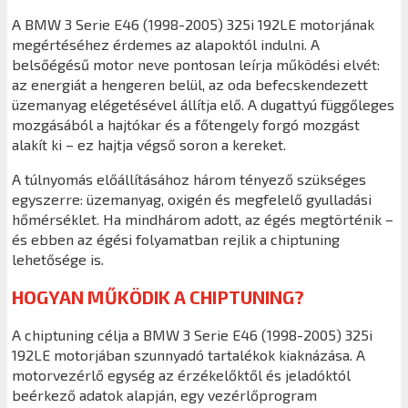
A BMW 3 Serie E46 (1998-2005) 325i 192LE motorjának
megértéséhez érdemes az alapoktól indulni. A
belsőégésű motor neve pontosan leírja működési elvét:
az energiát a hengeren belül, az oda befecskendezett
üzemanyag elégetésével állítja elő. A dugattyú függőleges
mozgásából a hajtókar és a főtengely forgó mozgást
alakít ki – ez hajtja végső soron a kereket.
A túlnyomás előállításához három tényező szükséges
egyszerre: üzemanyag, oxigén és megfelelő gyulladási
hőmérséklet. Ha mindhárom adott, az égés megtörténik –
és ebben az égési folyamatban rejlik a chiptuning
lehetősége is.
HOGYAN MŰKÖDIK A CHIPTUNING?
A chiptuning célja a BMW 3 Serie E46 (1998-2005) 325i
192LE motorjában szunnyadó tartalékok kiaknázása. A
motorvezérlő egység az érzékelőktől és jeladóktól
beérkező adatok alapján, egy vezérlőprogram