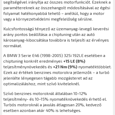
segítségével irányítja az összes motorfunkciót. Ezeknek a
paramétereknek az összehangolt módosításával az égési
folyamat hatékonyabbá tehető – anélkül, hogy a motor
vagy a környezetvédelmi megfelelőség sérülne.
Kulcsfontosságú tényező az üzemanyag-levegő keverési
arány pontos beállítása: a chiptuning után az autó
károsanyag-kibocsátása továbbra is teljesíti az érvényes
normákat.
A BMW 3 Serie E46 (1998-2005) 325i 192LE esetében a
chiptuning konkrét eredményei:
+15 LE (8%)
teljesítménynövekedés és
+21 Nm (9%)
nyomatéktöbblet.
Ezek az értékek benzines motorokra jellemzők – a turbó
jelenléte lényegesen tágabb mozgásteret ad az
optimalizáláshoz, mint szívó kiviteleknél.
Szívó benzines motoroknál általában 10–12%
teljesítmény- és 10–15% nyomatéknövekedés érhető el.
Turbós motoroknál a javulás átlagosan 20%, kedvező
esetben azonban akár 40% is lehetséges.