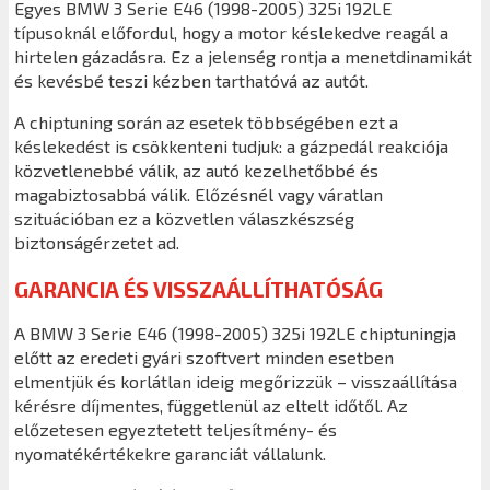
Egyes BMW 3 Serie E46 (1998-2005) 325i 192LE
típusoknál előfordul, hogy a motor késlekedve reagál a
hirtelen gázadásra. Ez a jelenség rontja a menetdinamikát
és kevésbé teszi kézben tarthatóvá az autót.
A chiptuning során az esetek többségében ezt a
késlekedést is csökkenteni tudjuk: a gázpedál reakciója
közvetlenebbé válik, az autó kezelhetőbbé és
magabiztosabbá válik. Előzésnél vagy váratlan
szituációban ez a közvetlen válaszkészség
biztonságérzetet ad.
GARANCIA ÉS VISSZAÁLLÍTHATÓSÁG
A BMW 3 Serie E46 (1998-2005) 325i 192LE chiptuningja
előtt az eredeti gyári szoftvert minden esetben
elmentjük és korlátlan ideig megőrizzük – visszaállítása
kérésre díjmentes, függetlenül az eltelt időtől. Az
előzetesen egyeztetett teljesítmény- és
nyomatékértékekre garanciát vállalunk.