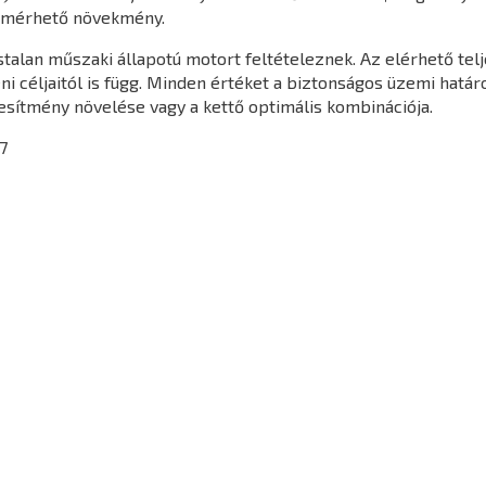
 mérhető növekmény.
gástalan műszaki állapotú motort feltételeznek. Az elérhető t
yéni céljaitól is függ. Minden értéket a biztonságos üzemi hatá
jesítmény növelése vagy a kettő optimális kombinációja.
7