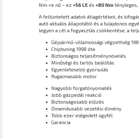
Nm-re nő – ez
+56 LE
és
+80 Nm
tényleges,
A feltüntetett adatok átlagértékek, és kifo
autó aktuális állapotától és a tulajdonos eg
legyen a cél a fogyasztás csökkentése, a tel
Gépjármű-villamossági végzettség 198
Chiptuning 1998 óta
Biztonságos teljesítménynövelés
Minőségi és tartós beállítás
Egyenletesebb gyorsulás
Rugalmasabb motor
Nagyobb forgatónyomaték
Jobb gázpedál reakció
Biztonságosabb előzés
Dinamikusabb vezetési élmény
Több ezer elégedett ügyfél
Garancia