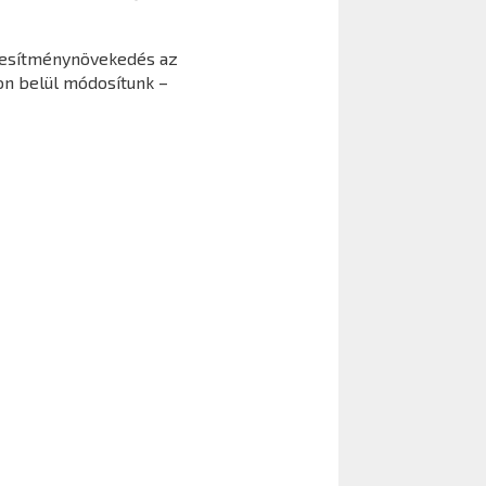
eljesítménynövekedés az
ron belül módosítunk –