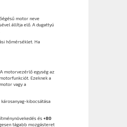
sőégésű motor neve
el állítja elő. A dugattyú
.
ási hőmérséklet. Ha
. A motorvezérlő egység az
 motorfunkciót. Ezeknek a
 motor vagy a
ó károsanyag-kibocsátása
sítménynövekedés és
+80
egesen tágabb mozgásteret