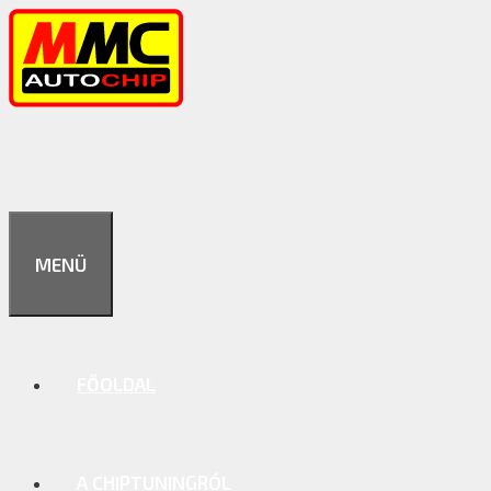
Kilépés
a
tartalomba
MENÜ
FŐOLDAL
A CHIPTUNINGRÓL