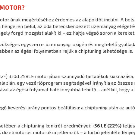
 MOTOR?
otorjának megértéséhez érdemes az alapoktól indulni. A bel
a hengeren belül, az oda befecskendezett üzemanyag elégetésév
ely forgó mozgást alakít ki – ez hajtja végső soron a kereket
zükséges egyszerre: üzemanyag, oxigén és megfelelő gyullad
bben az égési folyamatban rejlik a chiptuning lehetősége is.
012-) 330d 258LE motorjában szunnyadó tartalékok kiaknázása
alapján, egy vezérlőprogram segítségével irányítja az összes
al az égési folyamat hatékonyabbá tehető – anélkül, hogy a
ő keverési arány pontos beállítása: a chiptuning után az aut
setében a chiptuning konkrét eredményei:
+56 LE (22%)
telje
 dízelmotoros motorokra jellemzők – a turbó jelenléte lény