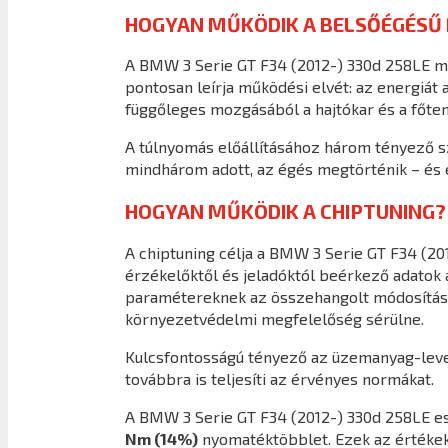
HOGYAN MŰKÖDIK A BELSŐÉGÉSŰ
A BMW 3 Serie GT F34 (2012-) 330d 258LE m
pontosan leírja működési elvét: az energiát 
függőleges mozgásából a hajtókar és a főteng
A túlnyomás előállításához három tényező s
mindhárom adott, az égés megtörténik – és e
HOGYAN MŰKÖDIK A CHIPTUNING?
A chiptuning célja a BMW 3 Serie GT F34 (2
érzékelőktől és jeladóktól beérkező adatok 
paramétereknek az összehangolt módosításáv
környezetvédelmi megfelelőség sérülne.
Kulcsfontosságú tényező az üzemanyag-leveg
továbbra is teljesíti az érvényes normákat.
A BMW 3 Serie GT F34 (2012-) 330d 258LE e
Nm (14%)
nyomatéktöbblet. Ezek az értékek