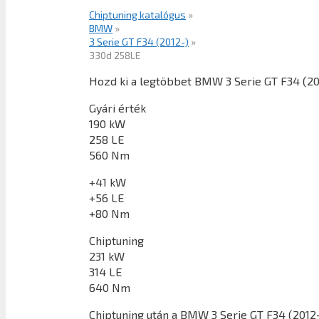
Chiptuning katalógus
»
BMW
»
3 Serie GT F34 (2012-)
»
330d 258LE
Hozd ki a legtöbbet BMW 3 Serie GT F34 (20
Gyári érték
190 kW
258 LE
560 Nm
+41 kW
+56 LE
+80 Nm
Chiptuning
231 kW
314 LE
640 Nm
Chiptuning után a
BMW 3 Serie GT F34 (2012