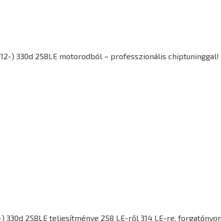
12-) 330d 258LE motorodból – professzionális chiptuninggal!
-) 330d 258LE
teljesítménye 258 LE-ről 314 LE-re, forgatóny