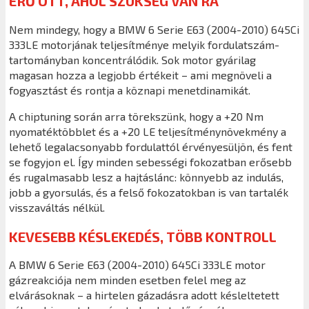
ERŐ OTT, AHOL SZÜKSÉG VAN RÁ
Nem mindegy, hogy a BMW 6 Serie E63 (2004-2010) 645Ci
333LE motorjának teljesítménye melyik fordulatszám-
tartományban koncentrálódik. Sok motor gyárilag
magasan hozza a legjobb értékeit – ami megnöveli a
fogyasztást és rontja a köznapi menetdinamikát.
A chiptuning során arra törekszünk, hogy a +20 Nm
nyomatéktöbblet és a +20 LE teljesítménynövekmény a
lehető legalacsonyabb fordulattól érvényesüljön, és fent
se fogyjon el. Így minden sebességi fokozatban erősebb
és rugalmasabb lesz a hajtáslánc: könnyebb az indulás,
jobb a gyorsulás, és a felső fokozatokban is van tartalék
visszaváltás nélkül.
KEVESEBB KÉSLEKEDÉS, TÖBB KONTROLL
A BMW 6 Serie E63 (2004-2010) 645Ci 333LE motor
gázreakciója nem minden esetben felel meg az
elvárásoknak – a hirtelen gázadásra adott késleltetett