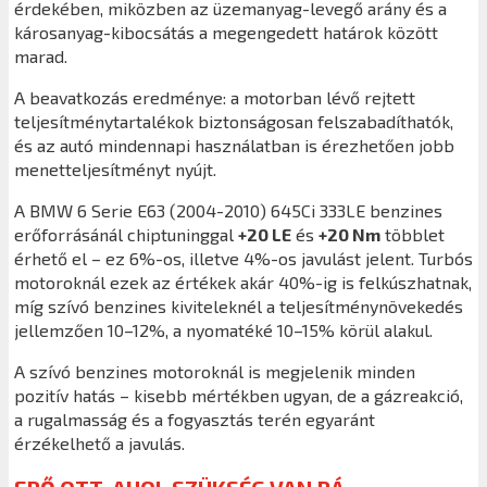
érdekében, miközben az üzemanyag-levegő arány és a
károsanyag-kibocsátás a megengedett határok között
marad.
A beavatkozás eredménye: a motorban lévő rejtett
teljesítménytartalékok biztonságosan felszabadíthatók,
és az autó mindennapi használatban is érezhetően jobb
menetteljesítményt nyújt.
A BMW 6 Serie E63 (2004-2010) 645Ci 333LE benzines
erőforrásánál chiptuninggal
+20 LE
és
+20 Nm
többlet
érhető el – ez 6%-os, illetve 4%-os javulást jelent. Turbós
motoroknál ezek az értékek akár 40%-ig is felkúszhatnak,
míg szívó benzines kiviteleknél a teljesítménynövekedés
jellemzően 10–12%, a nyomatéké 10–15% körül alakul.
A szívó benzines motoroknál is megjelenik minden
pozitív hatás – kisebb mértékben ugyan, de a gázreakció,
a rugalmasság és a fogyasztás terén egyaránt
érzékelhető a javulás.