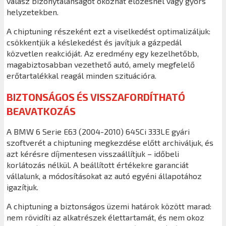
válasz bizonytalanságot okozhat előzésnél vagy gyors
helyzetekben.
A chiptuning részeként ezt a viselkedést optimalizáljuk:
csökkentjük a késlekedést és javítjuk a gázpedál
közvetlen reakcióját. Az eredmény egy kezelhetőbb,
magabiztosabban vezethető autó, amely megfelelő
erőtartalékkal reagál minden szituációra.
BIZTONSÁGOS ÉS VISSZAFORDÍTHATÓ
BEAVATKOZÁS
A BMW 6 Serie E63 (2004-2010) 645Ci 333LE gyári
szoftverét a chiptuning megkezdése előtt archiváljuk, és
azt kérésre díjmentesen visszaállítjuk – időbeli
korlátozás nélkül. A beállított értékekre garanciát
vállalunk, a módosításokat az autó egyéni állapotához
igazítjuk.
A chiptuning a biztonságos üzemi határok között marad:
nem rövidíti az alkatrészek élettartamát, és nem okoz