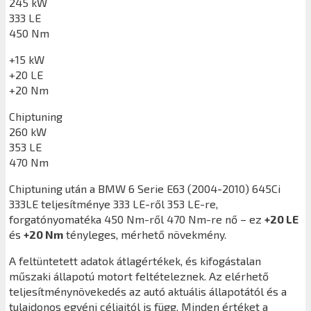
245 kW
333 LE
450 Nm
+15 kW
+20 LE
+20 Nm
Chiptuning
260 kW
353 LE
470 Nm
Chiptuning után a
BMW 6 Serie E63 (2004-2010) 645Ci
333LE
teljesítménye 333 LE-ről 353 LE-re,
forgatónyomatéka 450 Nm-ről 470 Nm-re nő – ez
+20 LE
és
+20 Nm
tényleges, mérhető növekmény.
A feltüntetett adatok átlagértékek, és kifogástalan
műszaki állapotú motort feltételeznek. Az elérhető
teljesítménynövekedés az autó aktuális állapotától és a
tulajdonos egyéni céljaitól is függ. Minden értéket a