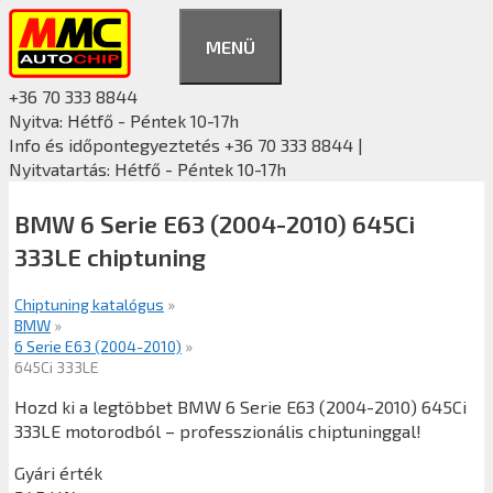
Kilépés
a
MENÜ
tartalomba
+36 70 333 8844
Nyitva: Hétfő - Péntek 10-17h
Info és időpontegyeztetés +36 70 333 8844 |
Nyitvatartás: Hétfő - Péntek 10-17h
BMW 6 Serie E63 (2004-2010) 645Ci
333LE chiptuning
Chiptuning katalógus
»
BMW
»
6 Serie E63 (2004-2010)
»
645Ci 333LE
Hozd ki a legtöbbet BMW 6 Serie E63 (2004-2010) 645Ci
333LE motorodból – professzionális chiptuninggal!
Gyári érték