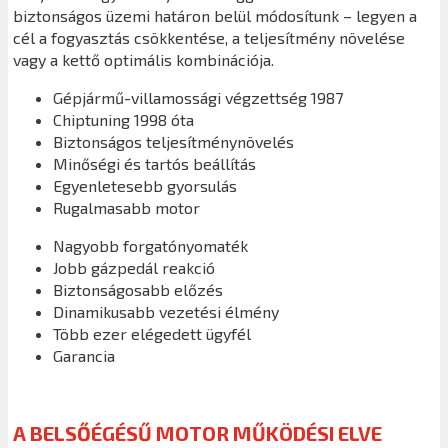
biztonságos üzemi határon belül módosítunk – legyen a
cél a fogyasztás csökkentése, a teljesítmény növelése
vagy a kettő optimális kombinációja.
Gépjármű-villamossági végzettség 1987
Chiptuning 1998 óta
Biztonságos teljesítménynövelés
Minőségi és tartós beállítás
Egyenletesebb gyorsulás
Rugalmasabb motor
Nagyobb forgatónyomaték
Jobb gázpedál reakció
Biztonságosabb előzés
Dinamikusabb vezetési élmény
Több ezer elégedett ügyfél
Garancia
A BELSŐÉGÉSŰ MOTOR MŰKÖDÉSI ELVE