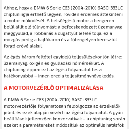
Ahhoz, hogy a BMW 6 Serie E63 (2004-2010) 645Ci 333LE
chiptuningja érthető legyen, röviden érdemes áttekinteni
a motor működését. A belsőégésű motor a hengeren
belül állít elő túlnyomást: a befecskendezett üzemanyag
meggyullad, a robbanás a dugattyút lefelé tolja, ez a
mozgás pedig a hajtókaron és a főtengelyen keresztül
forgó erővé alakul.
Az égés három feltétel egyidejű teljesülésekor jön létre:
üzemanyag, oxigén és gyulladási hőmérséklet. A
chiptuning éppen ezt az égési folyamatot teszi
hatékonyabbá – innen ered a teljesítménynövekedés.
A MOTORVEZÉRLŐ OPTIMALIZÁLÁSA
A BMW 6 Serie E63 (2004-2010) 645Ci 333LE
motorvezérlője folyamatosan feldolgozza az érzékelők
jeleit, és ezek alapján vezérli az égési folyamatot. A gyári
beállítások jellemzően konzervatívak – a chiptuning során
ezeket a paramétereket módosítjuk az optimális hatásfok