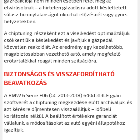
gázreakciója nem minden esetben felel meg az
elvárásoknak – a hirtelen gázadásra adott késleltetett
válasz bizonytalanságot okozhat előzésnél vagy gyors
helyzetekben.
A chiptuning részeként ezt a viselkedést optimalizáljuk:
csökkentjük a késlekedést és javítjuk a gázpedál
közvetlen reakcióját. Az eredmény egy kezelhetőbb,
magabiztosabban vezethető autó, amely megfelelő
erőtartalékkal reagál minden szituációra.
BIZTONSÁGOS ÉS VISSZAFORDÍTHATÓ
BEAVATKOZÁS
A BMW 6 Serie F06 (GC 2013-2018) 640d 313LE gyári
szoftverét a chiptuning megkezdése előtt archiváljuk, és
azt kérésre díjmentesen visszaállítjuk – időbeli
korlátozás nélkül. A beállított értékekre garanciát
vállalunk, a módosításokat az autó egyéni állapotához
igazítjuk.