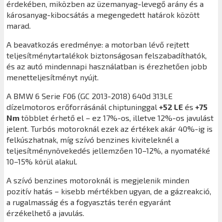
érdekében, miközben az üzemanyag-levegő arány és a
károsanyag-kibocsátás a megengedett határok között
marad.
A beavatkozás eredménye: a motorban lévő rejtett
teljesítménytartalékok biztonságosan felszabadíthatók,
és az autó mindennapi használatban is érezhetően jobb
menetteljesítményt nyújt.
A BMW 6 Serie F06 (GC 2013-2018) 640d 313LE
dízelmotoros erőforrásánál chiptuninggal
+52 LE
és
+75
Nm
többlet érhető el – ez 17%-os, illetve 12%-os javulást
jelent. Turbós motoroknál ezek az értékek akár 40%-ig is
felkúszhatnak, míg szívó benzines kiviteleknél a
teljesítménynövekedés jellemzően 10–12%, a nyomatéké
10–15% körül alakul.
A szívó benzines motoroknál is megjelenik minden
pozitív hatás – kisebb mértékben ugyan, de a gázreakció,
a rugalmasság és a fogyasztás terén egyaránt
érzékelhető a javulás.