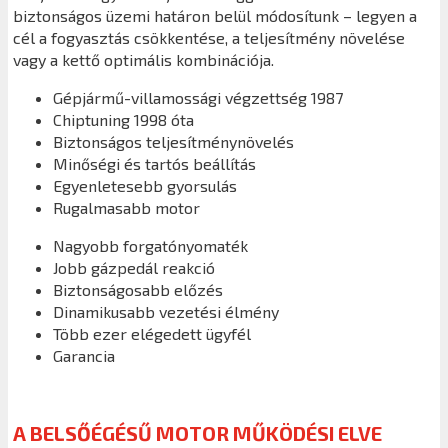
biztonságos üzemi határon belül módosítunk – legyen a
cél a fogyasztás csökkentése, a teljesítmény növelése
vagy a kettő optimális kombinációja.
Gépjármű-villamossági végzettség 1987
Chiptuning 1998 óta
Biztonságos teljesítménynövelés
Minőségi és tartós beállítás
Egyenletesebb gyorsulás
Rugalmasabb motor
Nagyobb forgatónyomaték
Jobb gázpedál reakció
Biztonságosabb előzés
Dinamikusabb vezetési élmény
Több ezer elégedett ügyfél
Garancia
A BELSŐÉGÉSŰ MOTOR MŰKÖDÉSI ELVE