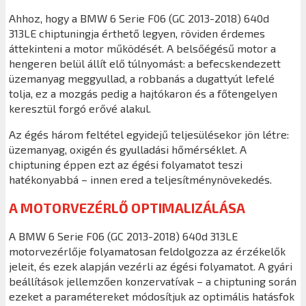
Ahhoz, hogy a BMW 6 Serie F06 (GC 2013-2018) 640d
313LE chiptuningja érthető legyen, röviden érdemes
áttekinteni a motor működését. A belsőégésű motor a
hengeren belül állít elő túlnyomást: a befecskendezett
üzemanyag meggyullad, a robbanás a dugattyút lefelé
tolja, ez a mozgás pedig a hajtókaron és a főtengelyen
keresztül forgó erővé alakul.
Az égés három feltétel egyidejű teljesülésekor jön létre:
üzemanyag, oxigén és gyulladási hőmérséklet. A
chiptuning éppen ezt az égési folyamatot teszi
hatékonyabbá – innen ered a teljesítménynövekedés.
A MOTORVEZÉRLŐ OPTIMALIZÁLÁSA
A BMW 6 Serie F06 (GC 2013-2018) 640d 313LE
motorvezérlője folyamatosan feldolgozza az érzékelők
jeleit, és ezek alapján vezérli az égési folyamatot. A gyári
beállítások jellemzően konzervatívak – a chiptuning során
ezeket a paramétereket módosítjuk az optimális hatásfok