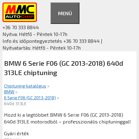
Kilépés
a
MENÜ
tartalomba
+36 70 333 8844
Nyitva: Hétfő - Péntek 10-17h
Info és időpontegyeztetés +36 70 333 8844 |
Nyitvatartás: Hétfő - Péntek 10-17h
BMW 6 Serie F06 (GC 2013-2018) 640d
313LE chiptuning
Chiptuning katalógus
»
BMW
»
6 Serie F06 (GC 2013-2018)
»
640d 313LE
Hozd ki a legtöbbet BMW 6 Serie F06 (GC 2013-2018)
640d 313LE motorodból – professzionális chiptuninggal!
Gyári érték