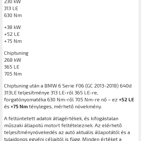
230 kW
313 LE
630 Nm
+38 kW
+52 LE
+75 Nm
Chiptuning
268 kW
365 LE
705 Nm
Chiptuning után a
BMW 6 Serie F06 (GC 2013-2018) 640d
313LE
teljesítménye 313 LE-ről 365 LE-re,
forgatónyomatéka 630 Nm-ről 705 Nm-re nő – ez
+52 LE
és
+75 Nm
tényleges, mérhető növekmény.
A feltüntetett adatok átlagértékek, és kifogástalan
műszaki állapotú motort feltételeznek. Az elérhető
teljesítménynövekedés az autó aktuális állapotától és a
tulajdonos egyéni céljaitól is függ. Minden értéket a