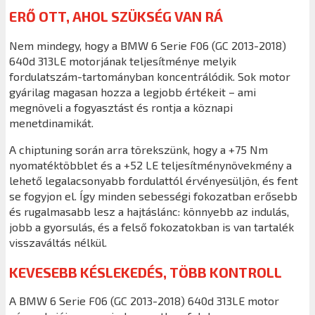
ERŐ OTT, AHOL SZÜKSÉG VAN RÁ
Nem mindegy, hogy a BMW 6 Serie F06 (GC 2013-2018)
640d 313LE motorjának teljesítménye melyik
fordulatszám-tartományban koncentrálódik. Sok motor
gyárilag magasan hozza a legjobb értékeit – ami
megnöveli a fogyasztást és rontja a köznapi
menetdinamikát.
A chiptuning során arra törekszünk, hogy a +75 Nm
nyomatéktöbblet és a +52 LE teljesítménynövekmény a
lehető legalacsonyabb fordulattól érvényesüljön, és fent
se fogyjon el. Így minden sebességi fokozatban erősebb
és rugalmasabb lesz a hajtáslánc: könnyebb az indulás,
jobb a gyorsulás, és a felső fokozatokban is van tartalék
visszaváltás nélkül.
KEVESEBB KÉSLEKEDÉS, TÖBB KONTROLL
A BMW 6 Serie F06 (GC 2013-2018) 640d 313LE motor