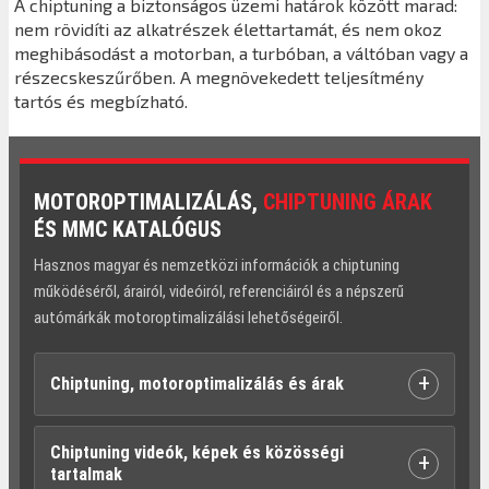
A chiptuning a biztonságos üzemi határok között marad:
nem rövidíti az alkatrészek élettartamát, és nem okoz
meghibásodást a motorban, a turbóban, a váltóban vagy a
részecskeszűrőben. A megnövekedett teljesítmény
tartós és megbízható.
MOTOROPTIMALIZÁLÁS,
CHIPTUNING ÁRAK
ÉS MMC KATALÓGUS
Hasznos magyar és nemzetközi információk a chiptuning
működéséről, árairól, videóiról, referenciáiról és a népszerű
autómárkák motoroptimalizálási lehetőségeiről.
+
Chiptuning, motoroptimalizálás és árak
Chiptuning videók, képek és közösségi
+
tartalmak