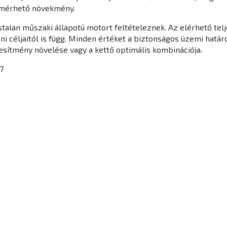
 mérhető növekmény.
gástalan műszaki állapotú motort feltételeznek. Az elérhető t
yéni céljaitól is függ. Minden értéket a biztonságos üzemi hatá
jesítmény növelése vagy a kettő optimális kombinációja.
7