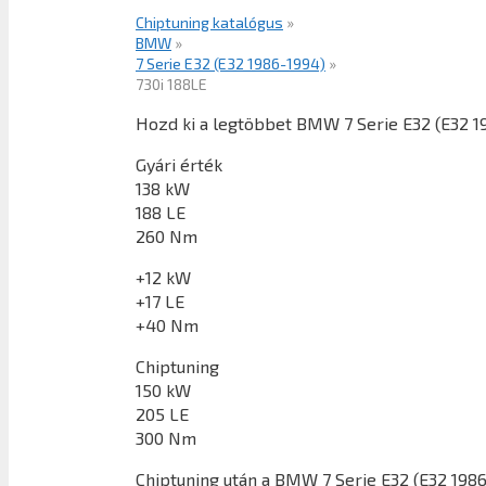
Chiptuning katalógus
»
BMW
»
7 Serie E32 (E32 1986-1994)
»
730i 188LE
Hozd ki a legtöbbet BMW 7 Serie E32 (E32 1
Gyári érték
138 kW
188 LE
260 Nm
+12 kW
+17 LE
+40 Nm
Chiptuning
150 kW
205 LE
300 Nm
Chiptuning után a
BMW 7 Serie E32 (E32 1986