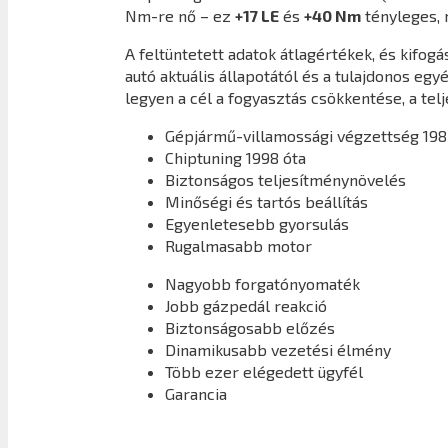
Nm-re nő – ez
+17 LE
és
+40 Nm
tényleges,
A feltüntetett adatok átlagértékek, és kifo
autó aktuális állapotától és a tulajdonos eg
legyen a cél a fogyasztás csökkentése, a tel
Gépjármű-villamossági végzettség 198
Chiptuning 1998 óta
Biztonságos teljesítménynövelés
Minőségi és tartós beállítás
Egyenletesebb gyorsulás
Rugalmasabb motor
Nagyobb forgatónyomaték
Jobb gázpedál reakció
Biztonságosabb előzés
Dinamikusabb vezetési élmény
Több ezer elégedett ügyfél
Garancia