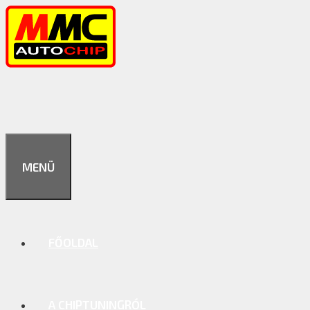
Kilépés
a
tartalomba
MENÜ
FŐOLDAL
A CHIPTUNINGRÓL