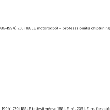
986-1994) 730i 188LE motorodból – professzionális chiptuning
-1994) 730i 188LE
teljesítménye 188 LE-ről 205 LE-re, forga