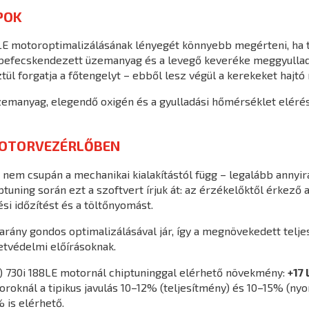
POK
LE motoroptimalizálásának lényegét könnyebb megérteni, ha t
 befecskendezett üzemanyag és a levegő keveréke meggyulla
tül forgatja a főtengelyt – ebből lesz végül a kerekeket hajtó
zemanyag, elegendő oxigén és a gyulladási hőmérséklet eléré
MOTORVEZÉRLŐBEN
nem csupán a mechanikai kialakítástól függ – legalább annyi
ning során ezt a szoftvert írjuk át: az érzékelőktől érkező ad
i időzítést és a töltőnyomást.
rány gondos optimalizálásával jár, így a megnövekedett telje
tvédelmi előírásoknak.
) 730i 188LE motornál chiptuninggal elérhető növekmény:
+17 
oknál a tipikus javulás 10–12% (teljesítmény) és 10–15% (nyom
 is elérhető.