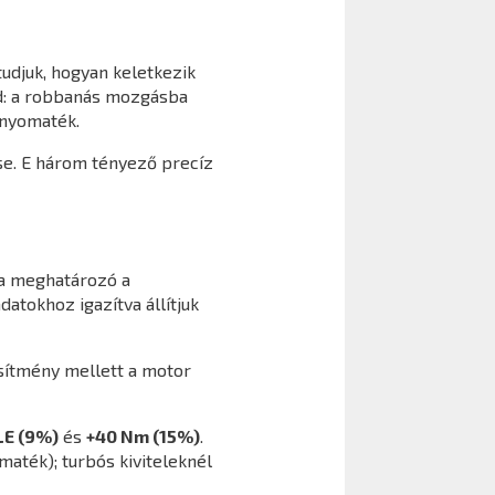
udjuk, hogyan keletkezik
d: a robbanás mozgásba
 nyomaték.
se. E három tényező precíz
ra meghatározó a
atokhoz igazítva állítjuk
sítmény mellett a motor
LE (9%)
és
+40 Nm (15%)
.
aték); turbós kiviteleknél