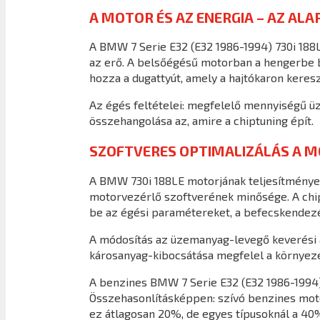
A MOTOR ÉS AZ ENERGIA – AZ ALA
A BMW 7 Serie E32 (E32 1986-1994) 730i 188
az erő. A belsőégésű motorban a hengerbe
hozza a dugattyút, amely a hajtókaron keresz
Az égés feltételei: megfelelő mennyiségű ü
összehangolása az, amire a chiptuning épít.
SZOFTVERES OPTIMALIZÁLÁS A 
A BMW 730i 188LE motorjának teljesítménye 
motorvezérlő szoftverének minősége. A chiptu
be az égési paramétereket, a befecskendezés
A módosítás az üzemanyag-levegő keverési a
károsanyag-kibocsátása megfelel a környeze
A benzines BMW 7 Serie E32 (E32 1986-1994
Összehasonlításképpen: szívó benzines motor
ez átlagosan 20%, de egyes típusoknál a 40%