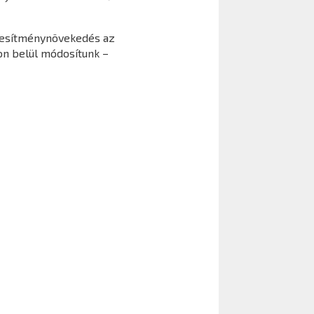
eljesítménynövekedés az
ron belül módosítunk –