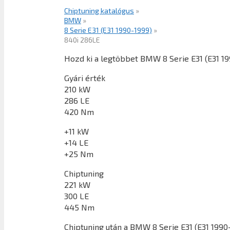
Chiptuning katalógus
»
BMW
»
8 Serie E31 (E31 1990-1999)
»
840i 286LE
Hozd ki a legtöbbet BMW 8 Serie E31 (E31 1
Gyári érték
210 kW
286 LE
420 Nm
+11 kW
+14 LE
+25 Nm
Chiptuning
221 kW
300 LE
445 Nm
Chiptuning után a
BMW 8 Serie E31 (E31 1990