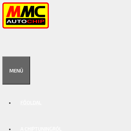
Kilépés
a
tartalomba
MENÜ
FŐOLDAL
A CHIPTUNINGRÓL