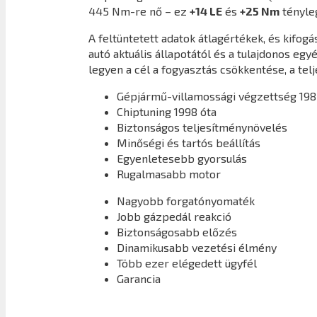
445 Nm-re nő – ez
+14 LE
és
+25 Nm
tényle
A feltüntetett adatok átlagértékek, és kifo
autó aktuális állapotától és a tulajdonos eg
legyen a cél a fogyasztás csökkentése, a tel
Gépjármű-villamossági végzettség 198
Chiptuning 1998 óta
Biztonságos teljesítménynövelés
Minőségi és tartós beállítás
Egyenletesebb gyorsulás
Rugalmasabb motor
Nagyobb forgatónyomaték
Jobb gázpedál reakció
Biztonságosabb előzés
Dinamikusabb vezetési élmény
Több ezer elégedett ügyfél
Garancia