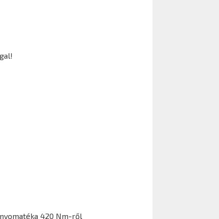
gal!
tónyomatéka 420 Nm-ről