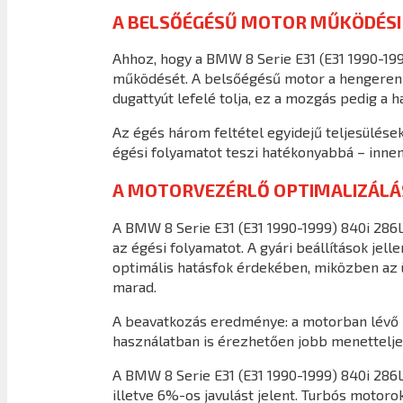
A BELSŐÉGÉSŰ MOTOR MŰKÖDÉSI 
Ahhoz, hogy a BMW 8 Serie E31 (E31 1990-199
működését. A belsőégésű motor a hengeren b
dugattyút lefelé tolja, ez a mozgás pedig a h
Az égés három feltétel egyidejű teljesülése
égési folyamatot teszi hatékonyabbá – inne
A MOTORVEZÉRLŐ OPTIMALIZÁLÁ
A BMW 8 Serie E31 (E31 1990-1999) 840i 286L
az égési folyamatot. A gyári beállítások je
optimális hatásfok érdekében, miközben az
marad.
A beavatkozás eredménye: a motorban lévő r
használatban is érezhetően jobb menettelje
A BMW 8 Serie E31 (E31 1990-1999) 840i 286
illetve 6%-os javulást jelent. Turbós motoro