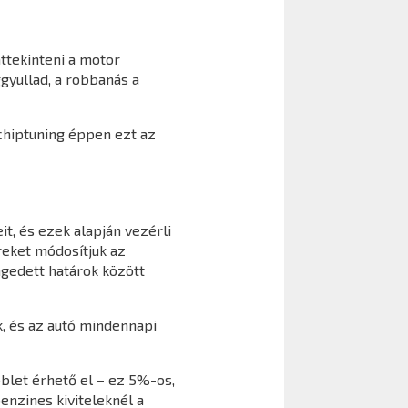
ttekinteni a motor
gyullad, a robbanás a
 chiptuning éppen ezt az
t, és ezek alapján vezérli
reket módosítjuk az
gedett határok között
, és az autó mindennapi
blet érhető el – ez 5%-os,
enzines kiviteleknél a