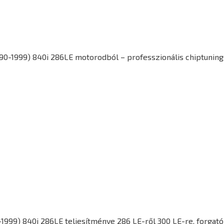
990-1999) 840i 286LE motorodból – professzionális chiptuning
-1999) 840i 286LE
teljesítménye 286 LE-ről 300 LE-re, forga