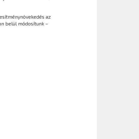
eljesítménynövekedés az
ron belül módosítunk –