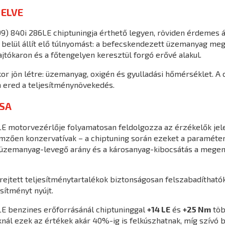
ELVE
9) 840i 286LE chiptuningja érthető legyen, röviden érdemes á
elül állít elő túlnyomást: a befecskendezett üzemanyag meg
ajtókaron és a főtengelyen keresztül forgó erővé alakul.
kor jön létre: üzemanyag, oxigén és gyulladási hőmérséklet. A
n ered a teljesítménynövekedés.
SA
E motorvezérlője folyamatosan feldolgozza az érzékelők jelei
llemzően konzervatívak – a chiptuning során ezeket a paraméte
 üzemanyag-levegő arány és a károsanyag-kibocsátás a megen
ejtett teljesítménytartalékok biztonságosan felszabadíthatók
sítményt nyújt.
LE benzines erőforrásánál chiptuninggal
+14 LE
és
+25 Nm
töb
knál ezek az értékek akár 40%-ig is felkúszhatnak, míg szívó b