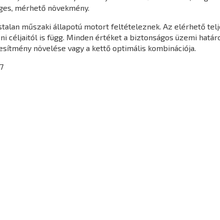
ges, mérhető növekmény.
gástalan műszaki állapotú motort feltételeznek. Az elérhető t
yéni céljaitól is függ. Minden értéket a biztonságos üzemi hatá
jesítmény növelése vagy a kettő optimális kombinációja.
7