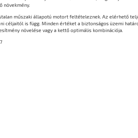
ő növekmény.
gástalan műszaki állapotú motort feltételeznek. Az elérhető t
yéni céljaitól is függ. Minden értéket a biztonságos üzemi hatá
jesítmény növelése vagy a kettő optimális kombinációja.
7