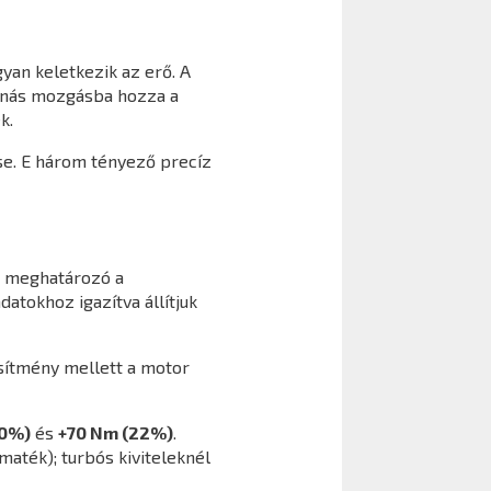
yan keletkezik az erő. A
anás mozgásba hozza a
k.
se. E három tényező precíz
a meghatározó a
atokhoz igazítva állítjuk
sítmény mellett a motor
20%)
és
+70 Nm (22%)
.
aték); turbós kiviteleknél