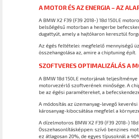
A MOTOR ÉS AZ ENERGIA – AZ ALA
A BMW X2 F39 (F39 2018-) 18d 150LE motorop
belsőégésű motorban a hengerbe befecsken
dugattyút, amely a hajtókaron keresztül forg
Az égés feltételei: megfelelő mennyiségű ü
összehangolása az, amire a chiptuning épít.
SZOFTVERES OPTIMALIZÁLÁS A 
A BMW 18d 150LE motorjának teljesítménye n
motorvezérlő szoftverének minősége. A chiptu
be az égési paramétereket, a befecskendezés
A módosítás az üzemanyag-levegő keverési a
károsanyag-kibocsátása megfelel a környeze
A dízelmotoros BMW X2 F39 (F39 2018-) 18d
Összehasonlításképpen: szívó benzines motor
ez átlagosan 20%, de egyes típusoknál a 40%