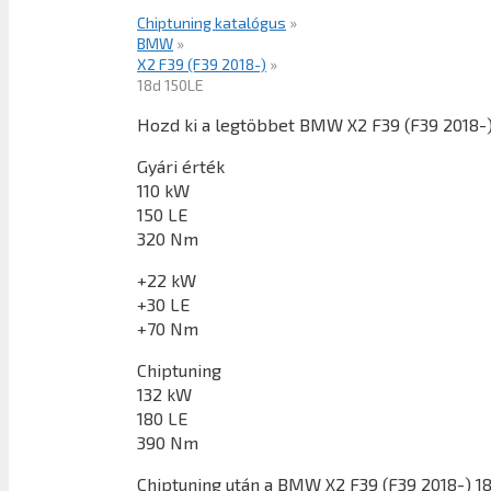
Chiptuning katalógus
»
BMW
»
X2 F39 (F39 2018-)
»
18d 150LE
Hozd ki a legtöbbet BMW X2 F39 (F39 2018-)
Gyári érték
110 kW
150 LE
320 Nm
+22 kW
+30 LE
+70 Nm
Chiptuning
132 kW
180 LE
390 Nm
Chiptuning után a
BMW X2 F39 (F39 2018-) 1