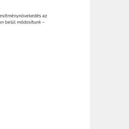
eljesítménynövekedés az
ron belül módosítunk –