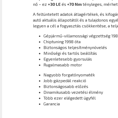
nő – ez
+30 LE
és
+70 Nm
tényleges, mérhet
A feltüntetett adatok átlagértékek, és kifo
autó aktuális állapotától és a tulajdonos eg
legyen a cél a fogyasztás csökkentése, a tel
Gépjármű-villamossági végzettség 198
Chiptuning 1998 óta
Biztonságos teljesítménynövelés
Minőségi és tartós beállítás
Egyenletesebb gyorsulás
Rugalmasabb motor
Nagyobb forgatónyomaték
Jobb gázpedál reakció
Biztonságosabb előzés
Dinamikusabb vezetési élmény
Több ezer elégedett ügyfél
Garancia