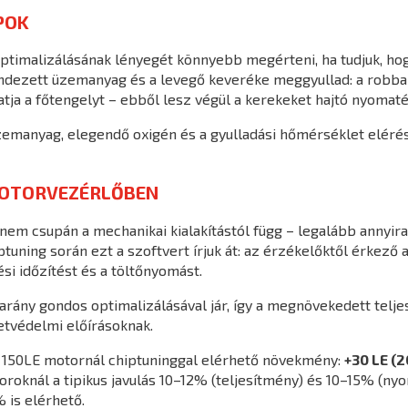
POK
timalizálásának lényegét könnyebb megérteni, ha tudjuk, hog
dezett üzemanyag és a levegő keveréke meggyullad: a robb
atja a főtengelyt – ebből lesz végül a kerekeket hajtó nyomaté
zemanyag, elegendő oxigén és a gyulladási hőmérséklet eléré
MOTORVEZÉRLŐBEN
em csupán a mechanikai kialakítástól függ – legalább annyir
ning során ezt a szoftvert írjuk át: az érzékelőktől érkező ad
i időzítést és a töltőnyomást.
rány gondos optimalizálásával jár, így a megnövekedett telje
tvédelmi előírásoknak.
 150LE motornál chiptuninggal elérhető növekmény:
+30 LE (
oknál a tipikus javulás 10–12% (teljesítmény) és 10–15% (nyom
 is elérhető.