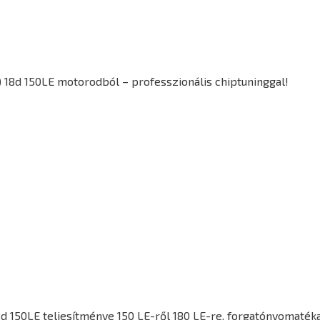
 18d 150LE motorodból – professzionális chiptuninggal!
8d 150LE
teljesítménye 150 LE-ről 180 LE-re, forgatónyomaté