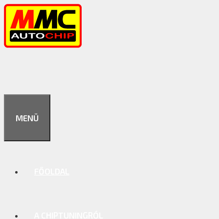
Kilépés
a
tartalomba
MENÜ
FŐOLDAL
A CHIPTUNINGRÓL