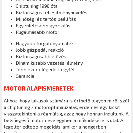
Chiptuning 1998 óta
Biztonságos teljesítménynövelés
Minőségi és tartós beállítás
Egyenletesebb gyorsulás
Rugalmasabb motor
Nagyobb forgatónyomaték
Jobb gázpedál reakció
Biztonságosabb előzés
Dinamikusabb vezetési élmény
Több ezer elégedett ügyfél
Garancia
MOTOR ALAPISMERETEK
Ahhoz, hogy laikusok számára is érthető legyen miről szól
a chiptuning / motoroptimalizálás, érdemes egy kicsit
visszatekinteni a régmúltig, azaz hogy honnan indultunk. A
belsőégésű motor neve egyben a működésére is utal. A
legelterjedtebb megoldás, amikor a hengerben