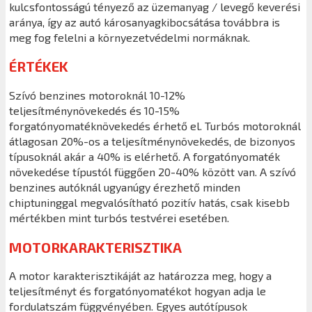
kulcsfontosságú tényező az üzemanyag / levegő keverési
aránya, így az autó károsanyagkibocsátása továbbra is
meg fog felelni a környezetvédelmi normáknak.
ÉRTÉKEK
Szívó benzines motoroknál 10-12%
teljesítménynövekedés és 10-15%
forgatónyomatéknövekedés érhető el. Turbós motoroknál
átlagosan 20%-os a teljesítménynövekedés, de bizonyos
típusoknál akár a 40% is elérhető. A forgatónyomaték
növekedése típustól függően 20-40% között van. A szívó
benzines autóknál ugyanúgy érezhető minden
chiptuninggal megvalósítható pozitív hatás, csak kisebb
mértékben mint turbós testvérei esetében.
MOTORKARAKTERISZTIKA
A motor karakterisztikáját az határozza meg, hogy a
teljesítményt és forgatónyomatékot hogyan adja le
fordulatszám függvényében. Egyes autótípusok