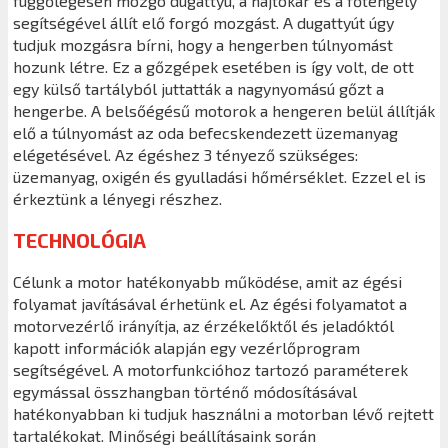
függőlegesen mozgó dugattyú, a hajtókar és a főtengely
segítségével állít elő forgó mozgást. A dugattyút úgy
tudjuk mozgásra bírni, hogy a hengerben túlnyomást
hozunk létre. Ez a gőzgépek esetében is így volt, de ott
egy külső tartályból juttatták a nagynyomású gőzt a
hengerbe. A belsőégésű motorok a hengeren belül állítják
elő a túlnyomást az oda befecskendezett üzemanyag
elégetésével. Az égéshez 3 tényező szükséges:
üzemanyag, oxigén és gyulladási hőmérséklet. Ezzel el is
érkeztünk a lényegi részhez.
TECHNOLÓGIA
Célunk a motor hatékonyabb működése, amit az égési
folyamat javításával érhetünk el. Az égési folyamatot a
motorvezérlő irányítja, az érzékelőktől és jeladóktól
kapott információk alapján egy vezérlőprogram
segítségével. A motorfunkcióhoz tartozó paraméterek
egymással összhangban történő módosításával
hatékonyabban ki tudjuk használni a motorban lévő rejtett
tartalékokat. Minőségi beállításaink során