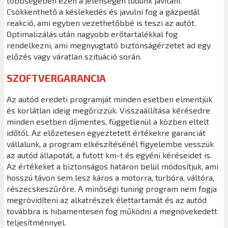
többségében ezen a jelenségen tudunk javítani.
Csökkenthető a késlekedés és javulni fog a gázpedál
reakció, ami egyben vezethetőbbé is teszi az autót.
Optimalizálás után nagyobb erőtartalékkal fog
rendelkezni, ami megnyugtató biztonságérzetet ad egy
előzés vagy váratlan szituáció során.
SZOFTVERGARANCIA
Az autód eredeti programját minden esetben elmentjük
és korlátlan ideig megőrizzük. Visszaállítása kérésedre
minden esetben díjmentes, függetlenül a közben eltelt
időtől. Az előzetesen egyeztetett értékekre garanciát
vállalunk, a program elkészítésénél figyelembe vesszük
az autód állapotát, a futott km-t és egyéni kéréseidet is.
Az értékeket a biztonságos határon belül módosítjuk, ami
hosszú távon sem lesz káros a motorra, turbóra, váltóra,
részecskeszűrőre. A minőségi tuning program nem fogja
megrövidíteni az alkatrészek élettartamát és az autód
továbbra is hibamentesen fog működni a megnövekedett
teljesítménnyel.