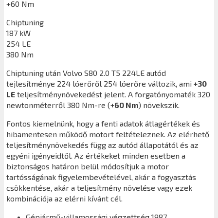
+60 Nm
Chiptuning
187 kW
254 LE
380 Nm
Chiptuning után
Volvo S80 2.0 T5 224LE
autód
tejlesítménye 224 lóerőről 254 lóerőre változik, ami
+30
LE
teljesítménynövekedést jelent. A forgatónyomaték 320
newtonméterről 380 Nm-re (
+60 Nm
) növekszik.
Fontos kiemelnünk, hogy a fenti adatok átlagértékek és
hibamentesen működő motort feltételeznek. Az elérhető
teljesítménynövekedés függ az autód állapotától és az
egyéni igényeidtől. Az értékeket minden esetben a
biztonságos határon belül módosítjuk a motor
tartósságának figyelembevételével, akár a fogyasztás
csökkentése, akár a teljesítmény növelése vagy ezek
kombinációja az elérni kívánt cél.
Gépjármű-villamossági végzettség 1987