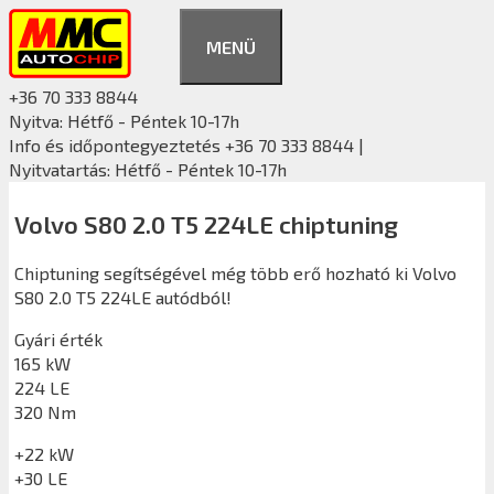
Kilépés
a
MENÜ
tartalomba
+36 70 333 8844
Nyitva: Hétfő - Péntek 10-17h
Info és időpontegyeztetés +36 70 333 8844 |
Nyitvatartás: Hétfő - Péntek 10-17h
Volvo S80 2.0 T5 224LE chiptuning
Chiptuning segítségével még több erő hozható ki Volvo
S80 2.0 T5 224LE autódból!
Gyári érték
165 kW
224 LE
320 Nm
+22 kW
+30 LE