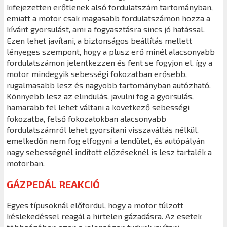
kifejezetten erőtlenek alsó fordulatszám tartományban,
emiatt a motor csak magasabb fordulatszámon hozza a
kívánt gyorsulást, ami a fogyasztásra sincs jó hatással.
Ezen lehet javítani, a biztonságos beállítás mellett
lényeges szempont, hogy a plusz erő minél alacsonyabb
fordulatszámon jelentkezzen és fent se fogyjon el, így a
motor mindegyik sebességi fokozatban erősebb,
rugalmasabb lesz és nagyobb tartományban autózható.
Könnyebb lesz az elindulás, javulni fog a gyorsulás,
hamarabb fel lehet váltani a következő sebességi
fokozatba, felső fokozatokban alacsonyabb
fordulatszámról lehet gyorsítani visszaváltás nélkül,
emelkedőn nem fog elfogyni a lendület, és autópályán
nagy sebességnél indított előzéseknél is lesz tartalék a
motorban.
GÁZPEDÁL REAKCIÓ
Egyes típusoknál előfordul, hogy a motor túlzott
késlekedéssel reagál a hirtelen gázadásra. Az esetek