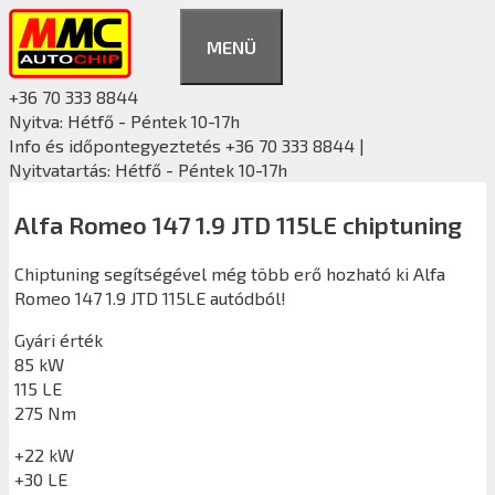
Kilépés
a
MENÜ
tartalomba
+36 70 333 8844
Nyitva: Hétfő - Péntek 10-17h
Info és időpontegyeztetés +36 70 333 8844 |
Nyitvatartás: Hétfő - Péntek 10-17h
Alfa Romeo 147 1.9 JTD 115LE chiptuning
Chiptuning segítségével még több erő hozható ki Alfa
Romeo 147 1.9 JTD 115LE autódból!
Gyári érték
85 kW
115 LE
275 Nm
+22 kW
+30 LE