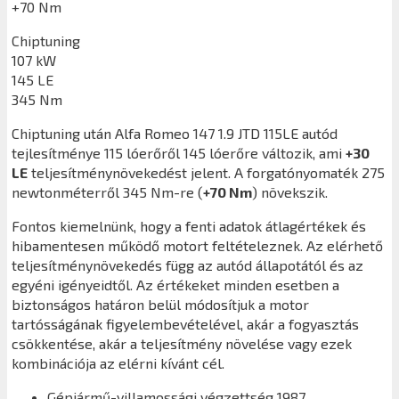
+70 Nm
Chiptuning
107 kW
145 LE
345 Nm
Chiptuning után
Alfa Romeo 147 1.9 JTD 115LE
autód
tejlesítménye 115 lóerőről 145 lóerőre változik, ami
+30
LE
teljesítménynövekedést jelent. A forgatónyomaték 275
newtonméterről 345 Nm-re (
+70 Nm
) növekszik.
Fontos kiemelnünk, hogy a fenti adatok átlagértékek és
hibamentesen működő motort feltételeznek. Az elérhető
teljesítménynövekedés függ az autód állapotától és az
egyéni igényeidtől. Az értékeket minden esetben a
biztonságos határon belül módosítjuk a motor
tartósságának figyelembevételével, akár a fogyasztás
csökkentése, akár a teljesítmény növelése vagy ezek
kombinációja az elérni kívánt cél.
Gépjármű-villamossági végzettség 1987