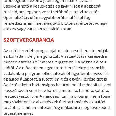
többségében ezen a jelenségen tudunk javítani.
Csökkenthető a késlekedés és javulni fog a gázpedál
reakció, ami egyben vezethetőbbé is teszi az autót.
Optimalizálás után nagyobb erőtartalékkal fog
rendelkezni, ami megnyugtató biztonságérzetet ad egy
előzés vagy váratlan szituáció során.
SZOFTVERGARANCIA
Az autód eredeti programját minden esetben elmentjük
és korlátlan ideig megőrizzük. Visszaállítása kérésedre
minden esetben díjmentes, függetlenül a közben eltelt
időtől. Az előzetesen egyeztetett értékekre garanciát
vállalunk, a program elkészítésénél figyelembe vesszük
az autód állapotát, a futott km-t és egyéni kéréseidet is.
Az értékeket a biztonságos határon belül módosítjuk, ami
hosszú távon sem lesz káros a motorra, turbóra, váltóra,
részecskeszűrőre. A minőségi tuning program nem fogja
megrövidíteni az alkatrészek élettartamát és az autód
továbbra is hibamentesen fog működni a megnövekedett
teljesítménnyel.