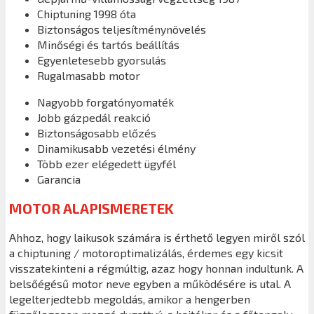
Chiptuning 1998 óta
Biztonságos teljesítménynövelés
Minőségi és tartós beállítás
Egyenletesebb gyorsulás
Rugalmasabb motor
Nagyobb forgatónyomaték
Jobb gázpedál reakció
Biztonságosabb előzés
Dinamikusabb vezetési élmény
Több ezer elégedett ügyfél
Garancia
MOTOR ALAPISMERETEK
Ahhoz, hogy laikusok számára is érthető legyen miről szól
a chiptuning / motoroptimalizálás, érdemes egy kicsit
visszatekinteni a régmúltig, azaz hogy honnan indultunk. A
belsőégésű motor neve egyben a működésére is utal. A
legelterjedtebb megoldás, amikor a hengerben