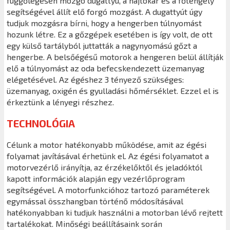
függőlegesen mozgó dugattyú, a hajtókar és a főtengely
segítségével állít elő forgó mozgást. A dugattyút úgy
tudjuk mozgásra bírni, hogy a hengerben túlnyomást
hozunk létre. Ez a gőzgépek esetében is így volt, de ott
egy külső tartályból juttatták a nagynyomású gőzt a
hengerbe. A belsőégésű motorok a hengeren belül állítják
elő a túlnyomást az oda befecskendezett üzemanyag
elégetésével. Az égéshez 3 tényező szükséges:
üzemanyag, oxigén és gyulladási hőmérséklet. Ezzel el is
érkeztünk a lényegi részhez.
TECHNOLÓGIA
Célunk a motor hatékonyabb működése, amit az égési
folyamat javításával érhetünk el. Az égési folyamatot a
motorvezérlő irányítja, az érzékelőktől és jeladóktól
kapott információk alapján egy vezérlőprogram
segítségével. A motorfunkcióhoz tartozó paraméterek
egymással összhangban történő módosításával
hatékonyabban ki tudjuk használni a motorban lévő rejtett
tartalékokat. Minőségi beállításaink során