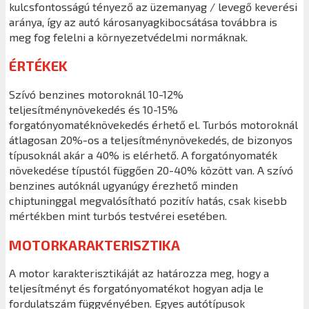
kulcsfontosságú tényező az üzemanyag / levegő keverési
aránya, így az autó károsanyagkibocsátása továbbra is
meg fog felelni a környezetvédelmi normáknak.
ÉRTÉKEK
Szívó benzines motoroknál 10-12%
teljesítménynövekedés és 10-15%
forgatónyomatéknövekedés érhető el. Turbós motoroknál
átlagosan 20%-os a teljesítménynövekedés, de bizonyos
típusoknál akár a 40% is elérhető. A forgatónyomaték
növekedése típustól függően 20-40% között van. A szívó
benzines autóknál ugyanúgy érezhető minden
chiptuninggal megvalósítható pozitív hatás, csak kisebb
mértékben mint turbós testvérei esetében.
MOTORKARAKTERISZTIKA
A motor karakterisztikáját az határozza meg, hogy a
teljesítményt és forgatónyomatékot hogyan adja le
fordulatszám függvényében. Egyes autótípusok