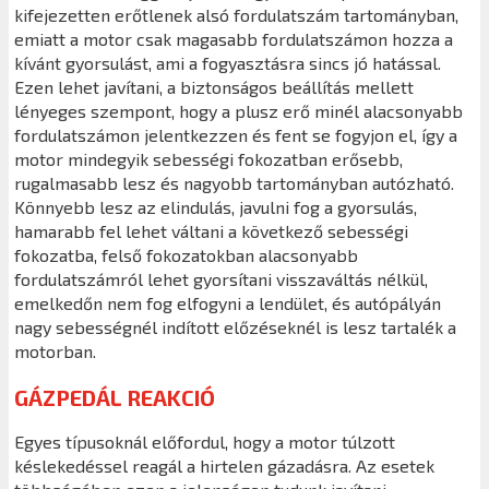
kifejezetten erőtlenek alsó fordulatszám tartományban,
emiatt a motor csak magasabb fordulatszámon hozza a
kívánt gyorsulást, ami a fogyasztásra sincs jó hatással.
Ezen lehet javítani, a biztonságos beállítás mellett
lényeges szempont, hogy a plusz erő minél alacsonyabb
fordulatszámon jelentkezzen és fent se fogyjon el, így a
motor mindegyik sebességi fokozatban erősebb,
rugalmasabb lesz és nagyobb tartományban autózható.
Könnyebb lesz az elindulás, javulni fog a gyorsulás,
hamarabb fel lehet váltani a következő sebességi
fokozatba, felső fokozatokban alacsonyabb
fordulatszámról lehet gyorsítani visszaváltás nélkül,
emelkedőn nem fog elfogyni a lendület, és autópályán
nagy sebességnél indított előzéseknél is lesz tartalék a
motorban.
GÁZPEDÁL REAKCIÓ
Egyes típusoknál előfordul, hogy a motor túlzott
késlekedéssel reagál a hirtelen gázadásra. Az esetek