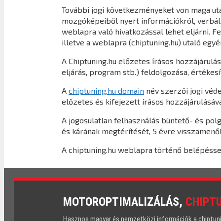
További jogi következményeket von maga utá
mozgóképeiből nyert információkról, verbáli
weblapra való hivatkozással lehet eljárni. F
illetve a weblapra (chiptuning.hu) utaló eg
A Chiptuning.hu előzetes írásos hozzájárulás
eljárás, program stb.) feldolgozása, értékes
A
chiptuning.hu domain
név szerzői jogi véde
előzetes és kifejezett írásos hozzájárulásáva
A jogosulatlan felhasználás büntető- és pol
és kárának megtérítését, 5 évre visszamenő
A chiptuning.hu weblapra történő belépéssel 
MOTOROPTIMALIZÁLÁS,
CHIPT
Hasznos magyar és nemzetközi információk a chiptuning