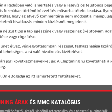
n a Rádióban való ismertetés vagy a Televíziós telefonos be
s formában történő közvetítés műsorba tétele, leadása. Ilye
eltétel, hogy az átvevő kommentárja nem módosítja, manipulálj
yértelmű hivatkozás minden közlésnél megjelenik.
a nélkül tilos a lap egészének vagy részeinek (képfolyam, ada
ítése vagy rögzítése.
lmet élvez, védjegyoltalomban részesül, felhasználása kizáró
l lehetséges, a rá való hivatkozás kivételével.
gári jogi következményekkel jár. A Chiptuning.hu követelheti 
leg.
Ön elfogadja az itt ismertetett feltételeket.
UNING ÁRAK
ÉS MMC KATALÓGUS
 működéséről, árairól, videóiról, referenciáiról és a népszerű autómárkák