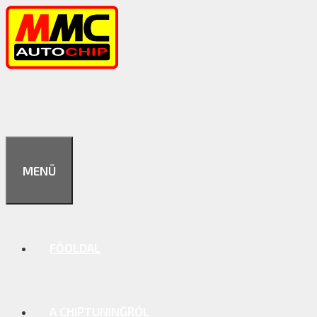
Kilépés
a
tartalomba
MENÜ
FŐOLDAL
A CHIPTUNINGRÓL