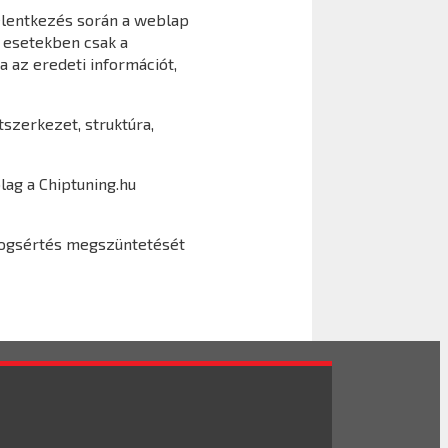
jelentkezés során a weblap
n esetekben csak a
a az eredeti információt,
tszerkezet, struktúra,
lag a Chiptuning.hu
a jogsértés megszüntetését