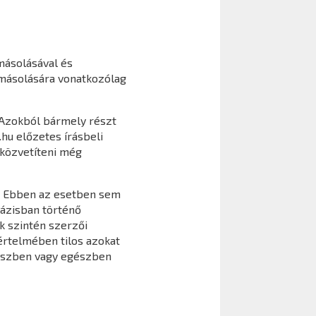
másolásával és
 másolására vonatkozólag
. Azokból bármely részt
.hu előzetes írásbeli
aközvetíteni még
ó. Ebben az esetben sem
bázisban történő
k szintén szerzői
értelmében tilos azokat
részben vagy egészben