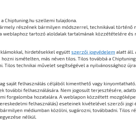
a Chiptuning.hu szellemi tulajdona.
bármely részének bármilyen módszerrel, technikával történő 
e a weblaphoz tartozó aloldalak tartalmának közzétételére és
reklámokkal, hirdetésekkel együtt
szerzői jogvédelem
alatt áll
 hozni ismételten, más néven tilos. Tilos továbbá a Chiptuning
i. Tilos technikai művelet segítségével a nyilvánossághoz újr
ag saját felhasználás céljából kimenthető vagy kinyomtathat
k további felhasználására. Nem jogosult terjesztésére, adat
delmi forgalomba hozatalára. A weblapon közzétett mozgóképe
ereskedelmi felhasználás) eseteinek kivételével szerzői jogi 
n bármilyen médiumban közölni, sugározni, továbbadni. Tilos 
egyezése nélkül.