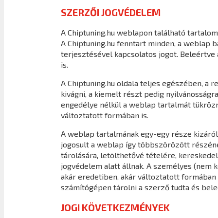
SZERZŐI JOGVÉDELEM
A Chiptuning.hu weblapon található tartalom 
A Chiptuning.hu fenntart minden, a weblap 
terjesztésével kapcsolatos jogot. Beleértv
is.
A Chiptuning.hu oldala teljes egészében, a 
kivágni, a kiemelt részt pedig nyilvánosságra
engedélye nélkül a weblap tartalmát tükrözn
változtatott formában is.
A weblap tartalmának egy-egy része kizáról
jogosult a weblap így többszörözött részéne
tárolására, letölthetővé tételére, kereske
jogvédelem alatt állnak. A személyes (nem k
akár eredetiben, akár változtatott formába
számítógépen tárolni a szerző tudta és bele
JOGI KÖVETKEZMÉNYEK