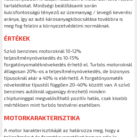
tartalékokat. Minőségi beállításaink során
kulcsfontosságú tényező az üzemanyag / levegő keverési
aránya, így az autó károsanyagkibocsátása továbbra is
meg fog felelni a környezetvédelmi normáknak.
ÉRTÉKEK
Szívó benzines motoroknál 10-12%
teljesítménynövekedés és 10-15%
forgatónyomatéknövekedés érhető el. Turbós motoroknál
átlagosan 20%-os a teljesítménynövekedés, de bizonyos
típusoknál akár a 40% is elérhető. A forgatónyomaték
növekedése típustól függően 20-40% között van. A szívó
benzines autóknál ugyanúgy érezhető minden
chiptuninggal megvalósítható pozitív hatás, csak kisebb
mértékben mint turbós testvérei esetében.
MOTORKARAKTERISZTIKA
A motor karakterisztikáját az határozza meg, hogy a
teljesítményt és forgatónyomatékot hogyan adja le