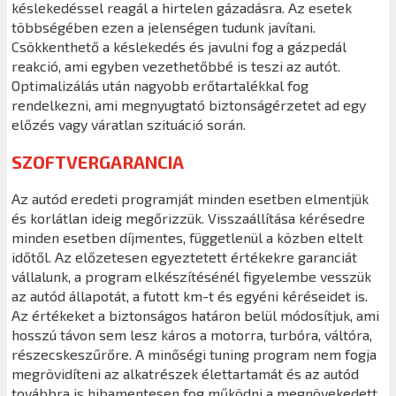
késlekedéssel reagál a hirtelen gázadásra. Az esetek
többségében ezen a jelenségen tudunk javítani.
Csökkenthető a késlekedés és javulni fog a gázpedál
reakció, ami egyben vezethetőbbé is teszi az autót.
Optimalizálás után nagyobb erőtartalékkal fog
rendelkezni, ami megnyugtató biztonságérzetet ad egy
előzés vagy váratlan szituáció során.
SZOFTVERGARANCIA
Az autód eredeti programját minden esetben elmentjük
és korlátlan ideig megőrizzük. Visszaállítása kérésedre
minden esetben díjmentes, függetlenül a közben eltelt
időtől. Az előzetesen egyeztetett értékekre garanciát
vállalunk, a program elkészítésénél figyelembe vesszük
az autód állapotát, a futott km-t és egyéni kéréseidet is.
Az értékeket a biztonságos határon belül módosítjuk, ami
hosszú távon sem lesz káros a motorra, turbóra, váltóra,
részecskeszűrőre. A minőségi tuning program nem fogja
megrövidíteni az alkatrészek élettartamát és az autód
továbbra is hibamentesen fog működni a megnövekedett