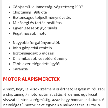
Gépjármű-villamossági végzettség 1987
Chiptuning 1998 óta
Biztonságos teljesítménynövelés
Minőségi és tartós beállítás
Egyenletesebb gyorsulás
Rugalmasabb motor
Nagyobb forgatónyomaték
Jobb gázpedál reakció
Biztonságosabb előzés
Dinamikusabb vezetési élmény
Több ezer elégedett ügyfél
Garancia
MOTOR ALAPISMERETEK
Ahhoz, hogy laikusok számára is érthető legyen miről szól
a chiptuning / motoroptimalizálás, érdemes egy kicsit
visszatekinteni a régmúltig, azaz hogy honnan indultunk. A
belsőégésű motor neve egyben a működésére is utal. A