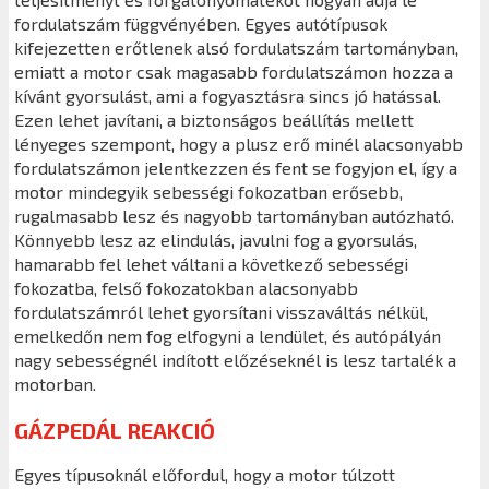
fordulatszám függvényében. Egyes autótípusok
kifejezetten erőtlenek alsó fordulatszám tartományban,
emiatt a motor csak magasabb fordulatszámon hozza a
kívánt gyorsulást, ami a fogyasztásra sincs jó hatással.
Ezen lehet javítani, a biztonságos beállítás mellett
lényeges szempont, hogy a plusz erő minél alacsonyabb
fordulatszámon jelentkezzen és fent se fogyjon el, így a
motor mindegyik sebességi fokozatban erősebb,
rugalmasabb lesz és nagyobb tartományban autózható.
Könnyebb lesz az elindulás, javulni fog a gyorsulás,
hamarabb fel lehet váltani a következő sebességi
fokozatba, felső fokozatokban alacsonyabb
fordulatszámról lehet gyorsítani visszaváltás nélkül,
emelkedőn nem fog elfogyni a lendület, és autópályán
nagy sebességnél indított előzéseknél is lesz tartalék a
motorban.
GÁZPEDÁL REAKCIÓ
Egyes típusoknál előfordul, hogy a motor túlzott