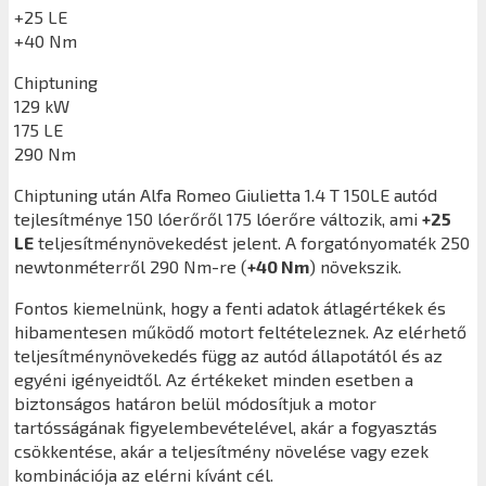
+25 LE
+40 Nm
Chiptuning
129 kW
175 LE
290 Nm
Chiptuning után
Alfa Romeo Giulietta 1.4 T 150LE
autód
tejlesítménye 150 lóerőről 175 lóerőre változik, ami
+25
LE
teljesítménynövekedést jelent. A forgatónyomaték 250
newtonméterről 290 Nm-re (
+40 Nm
) növekszik.
Fontos kiemelnünk, hogy a fenti adatok átlagértékek és
hibamentesen működő motort feltételeznek. Az elérhető
teljesítménynövekedés függ az autód állapotától és az
egyéni igényeidtől. Az értékeket minden esetben a
biztonságos határon belül módosítjuk a motor
tartósságának figyelembevételével, akár a fogyasztás
csökkentése, akár a teljesítmény növelése vagy ezek
kombinációja az elérni kívánt cél.