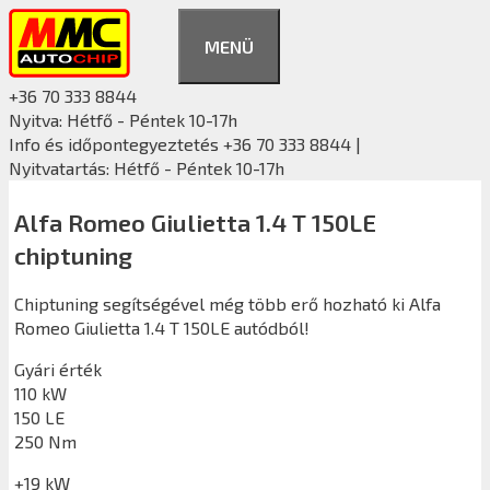
Kilépés
a
MENÜ
tartalomba
+36 70 333 8844
Nyitva: Hétfő - Péntek 10-17h
Info és időpontegyeztetés +36 70 333 8844 |
Nyitvatartás: Hétfő - Péntek 10-17h
Alfa Romeo Giulietta 1.4 T 150LE
chiptuning
Chiptuning segítségével még több erő hozható ki Alfa
Romeo Giulietta 1.4 T 150LE autódból!
Gyári érték
110 kW
150 LE
250 Nm
+19 kW