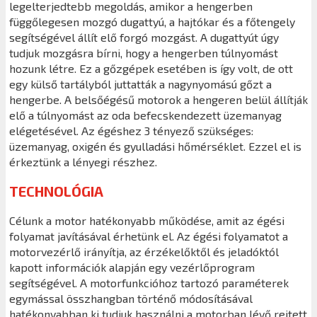
legelterjedtebb megoldás, amikor a hengerben
függőlegesen mozgó dugattyú, a hajtókar és a főtengely
segítségével állít elő forgó mozgást. A dugattyút úgy
tudjuk mozgásra bírni, hogy a hengerben túlnyomást
hozunk létre. Ez a gőzgépek esetében is így volt, de ott
egy külső tartályból juttatták a nagynyomású gőzt a
hengerbe. A belsőégésű motorok a hengeren belül állítják
elő a túlnyomást az oda befecskendezett üzemanyag
elégetésével. Az égéshez 3 tényező szükséges:
üzemanyag, oxigén és gyulladási hőmérséklet. Ezzel el is
érkeztünk a lényegi részhez.
TECHNOLÓGIA
Célunk a motor hatékonyabb működése, amit az égési
folyamat javításával érhetünk el. Az égési folyamatot a
motorvezérlő irányítja, az érzékelőktől és jeladóktól
kapott információk alapján egy vezérlőprogram
segítségével. A motorfunkcióhoz tartozó paraméterek
egymással összhangban történő módosításával
hatékonyabban ki tudjuk használni a motorban lévő rejtett