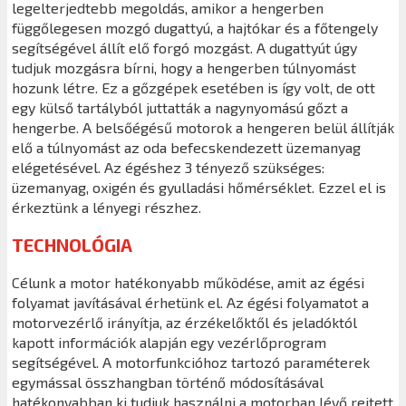
legelterjedtebb megoldás, amikor a hengerben
függőlegesen mozgó dugattyú, a hajtókar és a főtengely
segítségével állít elő forgó mozgást. A dugattyút úgy
tudjuk mozgásra bírni, hogy a hengerben túlnyomást
hozunk létre. Ez a gőzgépek esetében is így volt, de ott
egy külső tartályból juttatták a nagynyomású gőzt a
hengerbe. A belsőégésű motorok a hengeren belül állítják
elő a túlnyomást az oda befecskendezett üzemanyag
elégetésével. Az égéshez 3 tényező szükséges:
üzemanyag, oxigén és gyulladási hőmérséklet. Ezzel el is
érkeztünk a lényegi részhez.
TECHNOLÓGIA
Célunk a motor hatékonyabb működése, amit az égési
folyamat javításával érhetünk el. Az égési folyamatot a
motorvezérlő irányítja, az érzékelőktől és jeladóktól
kapott információk alapján egy vezérlőprogram
segítségével. A motorfunkcióhoz tartozó paraméterek
egymással összhangban történő módosításával
hatékonyabban ki tudjuk használni a motorban lévő rejtett