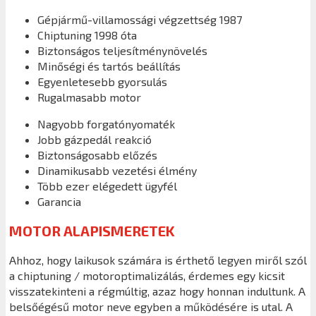
Gépjármű-villamossági végzettség 1987
Chiptuning 1998 óta
Biztonságos teljesítménynövelés
Minőségi és tartós beállítás
Egyenletesebb gyorsulás
Rugalmasabb motor
Nagyobb forgatónyomaték
Jobb gázpedál reakció
Biztonságosabb előzés
Dinamikusabb vezetési élmény
Több ezer elégedett ügyfél
Garancia
MOTOR ALAPISMERETEK
Ahhoz, hogy laikusok számára is érthető legyen miről szól
a chiptuning / motoroptimalizálás, érdemes egy kicsit
visszatekinteni a régmúltig, azaz hogy honnan indultunk. A
belsőégésű motor neve egyben a működésére is utal. A