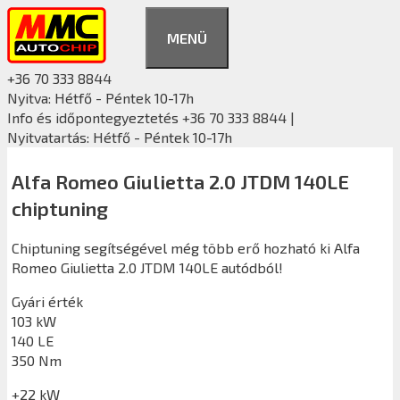
Kilépés
a
MENÜ
tartalomba
+36 70 333 8844
Nyitva: Hétfő - Péntek 10-17h
Info és időpontegyeztetés +36 70 333 8844 |
Nyitvatartás: Hétfő - Péntek 10-17h
Alfa Romeo Giulietta 2.0 JTDM 140LE
chiptuning
Chiptuning segítségével még több erő hozható ki Alfa
Romeo Giulietta 2.0 JTDM 140LE autódból!
Gyári érték
103 kW
140 LE
350 Nm
+22 kW