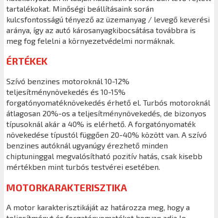
tartalékokat. Minőségi beállításaink során
kulcsfontosságú tényező az üzemanyag / levegő keverési
aránya, így az autó károsanyagkibocsátása továbbra is
meg fog felelni a környezetvédelmi normáknak.
ÉRTÉKEK
Szívó benzines motoroknál 10-12%
teljesítménynövekedés és 10-15%
forgatónyomatéknövekedés érhető el. Turbós motoroknál
átlagosan 20%-os a teljesítménynövekedés, de bizonyos
típusoknál akár a 40% is elérhető. A forgatónyomaték
növekedése típustól függően 20-40% között van. A szívó
benzines autóknál ugyanúgy érezhető minden
chiptuninggal megvalósítható pozitív hatás, csak kisebb
mértékben mint turbós testvérei esetében.
MOTORKARAKTERISZTIKA
A motor karakterisztikáját az határozza meg, hogy a
teljesítményt és forgatónyomatékot hogyan adja le