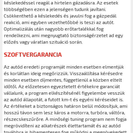
késlekedéssel reagál a hirtelen gázadásra. Az esetek
többségében ezen a jelenségen tudunk javítani.
Csökkenthető a késlekedés és javulni fog a gázpedál
reakció, ami egyben vezethetőbbé is teszi az autót.
Optimalizálás után nagyobb erőtartalékkal fog
rendelkezni, ami megnyugtató biztonságérzetet ad egy
előzés vagy váratlan szituáció során.
SZOFTVERGARANCIA
Az autód eredeti programját minden esetben elmentjük
és korlátlan ideig megőrizzük. Visszaállítása kérésedre
minden esetben díjmentes, függetlenül a közben eltelt
időtől. Az előzetesen egyeztetett értékekre garanciát
vállalunk, a program elkészítésénél figyelembe vesszük
az autód állapotát, a futott km-t és egyéni kéréseidet is.
Az értékeket a biztonságos határon belül módosítjuk, ami
hosszú távon sem lesz káros a motorra, turbóra, váltóra,
részecskeszűrőre. A minőségi tuning program nem fogja
megrövidíteni az alkatrészek élettartamát és az autód
továbbra is hibamentesen fog működni a megnövekedett