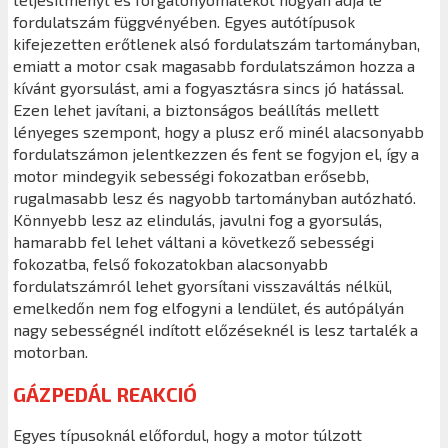
fordulatszám függvényében. Egyes autótípusok
kifejezetten erőtlenek alsó fordulatszám tartományban,
emiatt a motor csak magasabb fordulatszámon hozza a
kívánt gyorsulást, ami a fogyasztásra sincs jó hatással.
Ezen lehet javítani, a biztonságos beállítás mellett
lényeges szempont, hogy a plusz erő minél alacsonyabb
fordulatszámon jelentkezzen és fent se fogyjon el, így a
motor mindegyik sebességi fokozatban erősebb,
rugalmasabb lesz és nagyobb tartományban autózható.
Könnyebb lesz az elindulás, javulni fog a gyorsulás,
hamarabb fel lehet váltani a következő sebességi
fokozatba, felső fokozatokban alacsonyabb
fordulatszámról lehet gyorsítani visszaváltás nélkül,
emelkedőn nem fog elfogyni a lendület, és autópályán
nagy sebességnél indított előzéseknél is lesz tartalék a
motorban.
GÁZPEDÁL REAKCIÓ
Egyes típusoknál előfordul, hogy a motor túlzott