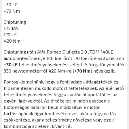
+30 LE
+70 Nm
Chiptuning
125 kW
170 LE
420 Nm
Chiptuning után
Alfa Romeo Giulietta 2.0 JTDM 140LE
autód tejlesítménye 140 lóerőről 170 lóerőre változik, ami
+30 LE
teljesítménynövekedést jelent. A forgatónyomaték
350 newtonméterről 420 Nm-re (
+70 Nm
) növekszik.
Fontos kiemelnünk, hogy a fenti adatok átlagértékek és
hibamentesen működő motort feltételeznek. Az elérhető
teljesítménynövekedés függ az autód állapotától és az
egyéni igényeidtől. Az értékeket minden esetben a
biztonságos határon belül módosítjuk a motor
tartósságának figyelembevételével, akár a fogyasztás
csökkentése, akár a teljesítmény növelése vagy ezek
kombinációja az elérni kívánt cél.