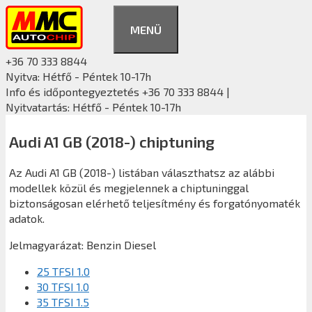
Kilépés
a
MENÜ
tartalomba
+36 70 333 8844
Nyitva: Hétfő - Péntek 10-17h
Info és időpontegyeztetés +36 70 333 8844 |
Nyitvatartás: Hétfő - Péntek 10-17h
Audi A1 GB (2018-) chiptuning
Az Audi A1 GB (2018-) listában választhatsz az alábbi
modellek közül és megjelennek a chiptuninggal
biztonságosan elérhető teljesítmény és forgatónyomaték
adatok.
Jelmagyarázat:
Benzin
Diesel
25 TFSI 1.0
30 TFSI 1.0
35 TFSI 1.5