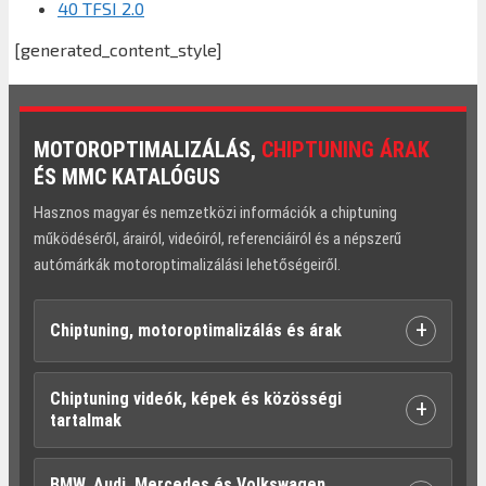
40 TFSI 2.0
[generated_content_style]
MOTOROPTIMALIZÁLÁS,
CHIPTUNING ÁRAK
ÉS MMC KATALÓGUS
Hasznos magyar és nemzetközi információk a chiptuning
működéséről, árairól, videóiról, referenciáiról és a népszerű
autómárkák motoroptimalizálási lehetőségeiről.
+
Chiptuning, motoroptimalizálás és árak
Chiptuning videók, képek és közösségi
+
tartalmak
BMW, Audi, Mercedes és Volkswagen