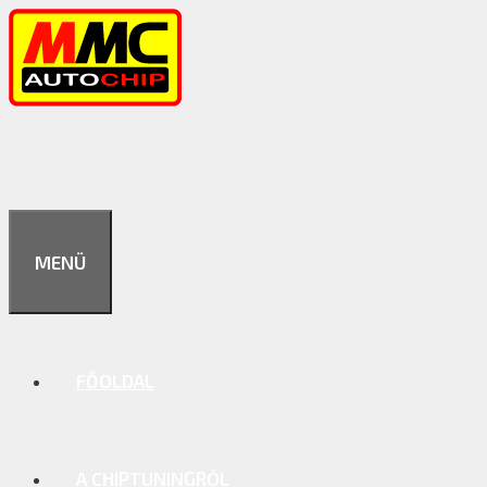
Kilépés
a
tartalomba
MENÜ
FŐOLDAL
A CHIPTUNINGRÓL