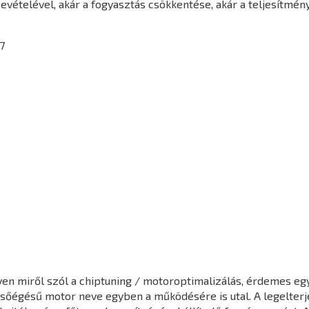
vételével, akár a fogyasztás csökkentése, akár a teljesítmén
7
en miről szól a chiptuning / motoroptimalizálás, érdemes egy 
elsőégésű motor neve egyben a működésére is utal. A legelter