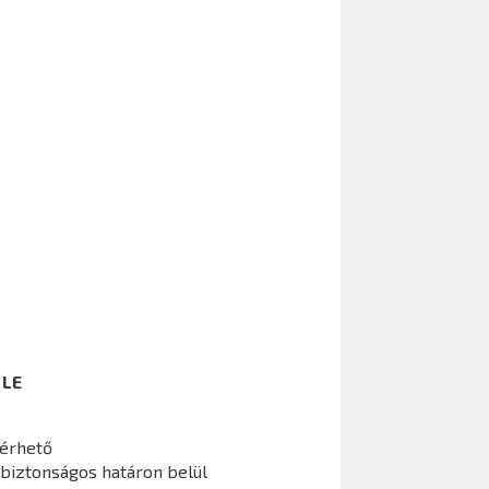
 LE
lérhető
 biztonságos határon belül