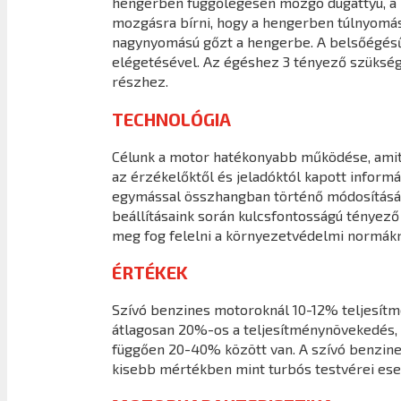
hengerben függőlegesen mozgó dugattyú, a ha
mozgásra bírni, hogy a hengerben túlnyomást 
nagynyomású gőzt a hengerbe. A belsőégésű
elégetésével. Az égéshez 3 tényező szüksége
részhez.
TECHNOLÓGIA
Célunk a motor hatékonyabb működése, amit a
az érzékelőktől és jeladóktól kapott infor
egymással összhangban történő módosításáva
beállításaink során kulcsfontosságú tényező
meg fog felelni a környezetvédelmi normákn
ÉRTÉKEK
Szívó benzines motoroknál 10-12% teljesít
átlagosan 20%-os a teljesítménynövekedés, 
függően 20-40% között van. A szívó benzine
kisebb mértékben mint turbós testvérei ese