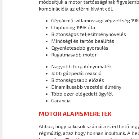
módosítjuk a motor tartósságának figyelembe
kombinációja az elérni kívánt cél.
Gépjármű-villamossági végzettség 198
Chiptuning 1998 óta
Biztonságos teljesítménynövelés
Minőségi és tartós beállítás
Egyenletesebb gyorsulás
Rugalmasabb motor
Nagyobb forgatónyomaték
Jobb gázpedál reakció
Biztonságosabb előzés
Dinamikusabb vezetési élmény
Több ezer elégedett ügyfél
Garancia
MOTOR ALAPISMERETEK
Ahhoz, hogy laikusok számára is érthető legy
régmúltig, azaz hogy honnan indultunk. A b