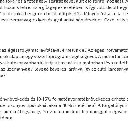
jtókar és a főtengely segítségével állít elő forgó mozgást. A
hozunk létre. Ez a gőzgépek esetében is így volt, de ott egy k
 motorok a hengeren belül állítják elő a túlnyomást az oda 
s: üzemanyag, oxigén és gyulladási hőmérséklet. Ezzel el is 
z égési folyamat javításával érhetünk el. Az égési folyamatot
mációk alapján egy vezérlőprogram segítségével. A motorfunk
l hatékonyabban ki tudjuk használni a motorban lévő rejtett 
 az üzemanyag / levegő keverési aránya, így az autó károsany
ak.
ménynövekedés és 10-15% forgatónyomatéknövekedés érhető e
de bizonyos típusoknál akár a 40% is elérhető. A forgatónyo
s autóknál ugyanúgy érezhető minden chiptuninggal megvalósít
tében.