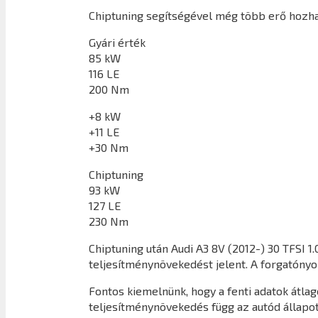
Chiptuning segítségével még több erő hozható
Gyári érték
85 kW
116 LE
200 Nm
+8 kW
+11 LE
+30 Nm
Chiptuning
93 kW
127 LE
230 Nm
Chiptuning után
Audi A3 8V (2012-) 30 TFSI 1.
teljesítménynövekedést jelent. A forgatón
Fontos kiemelnünk, hogy a fenti adatok átl
teljesítménynövekedés függ az autód állapot