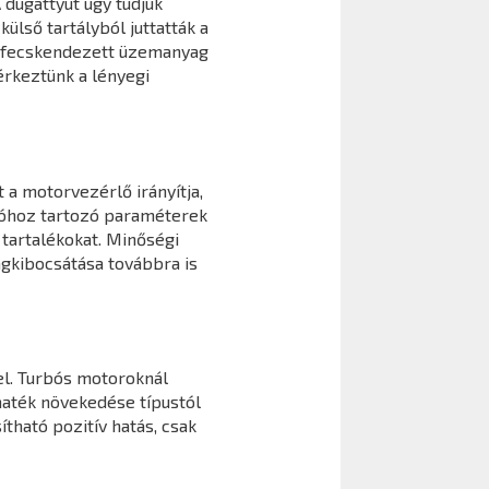
 dugattyút úgy tudjuk
ülső tartályból juttatták a
befecskendezett üzemanyag
érkeztünk a lényegi
 a motorvezérlő irányítja,
cióhoz tartozó paraméterek
tartalékokat. Minőségi
agkibocsátása továbbra is
l. Turbós motoroknál
maték növekedése típustól
ható pozitív hatás, csak