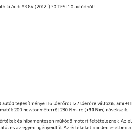
 ki Audi A3 8V (2012-) 30 TFSI 1.0 autódból!
0
autód tejlesítménye 116 lóerőről 127 lóerőre változik, ami
+11
yomaték 200 newtonméterről 230 Nm-re (
+30 Nm
) növekszik.
agértékek és hibamentesen működő motort feltételeznek. Az e
ától és az egyéni igényeidtől. Az értékeket minden esetben a