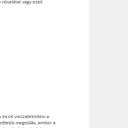
y növelése vagy ezek
kicsit visszatekinteni a
jedtebb megoldás, amikor a