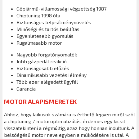
Gépjármű-villamossági végzettség 1987
Chiptuning 1998 óta
Biztonságos teljesítménynövelés
Minőségi és tartós beállítás
Egyenletesebb gyorsulás
Rugalmasabb motor
Nagyobb forgatónyomaték
Jobb gázpedál reakció
Biztonságosabb előzés
Dinamikusabb vezetési élmény
Több ezer elégedett ügyfél
Garancia
MOTOR ALAPISMERETEK
Ahhoz, hogy laikusok számára is érthető legyen miről szól
a chiptuning / motoroptimalizálás, érdemes egy kicsit
visszatekinteni a régmúltig, azaz hogy honnan indultunk. A
belsőégésű motor neve egyben a működésére is utal. A