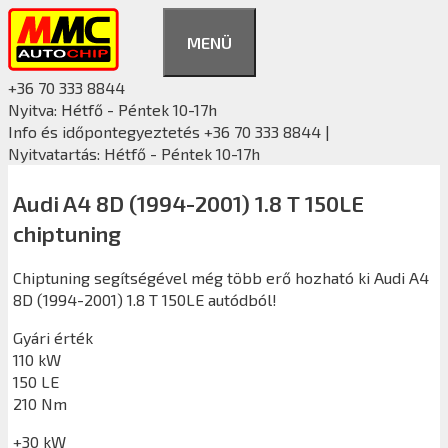
Kilépés
a
MENÜ
tartalomba
+36 70 333 8844
Nyitva: Hétfő - Péntek 10-17h
Info és időpontegyeztetés +36 70 333 8844 |
Nyitvatartás: Hétfő - Péntek 10-17h
Audi A4 8D (1994-2001) 1.8 T 150LE
chiptuning
Chiptuning segítségével még több erő hozható ki Audi A4
8D (1994-2001) 1.8 T 150LE autódból!
Gyári érték
110 kW
150 LE
210 Nm
+30 kW