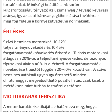
tartalékokat. Minőségi beállításaink során
kulcsfontosságú tényező az üzemanyag / levegő keverési
aránya, így az autó károsanyagkibocsátása továbbra is
meg fog felelni a környezetvédelmi normáknak.
ÉRTÉKEK
Szívó benzines motoroknál 10-12%
teljesítménynövekedés és 10-15%
forgatónyomatéknövekedés érhető el. Turbós motoroknál
átlagosan 20%-os a teljesítménynövekedés, de bizonyos
típusoknál akár a 40% is elérhető. A forgatónyomaték
növekedése típustól függően 20-40% között van. A szívó
benzines autóknál ugyanúgy érezhető minden
chiptuninggal megvalósítható pozitív hatás, csak kisebb
mértékben mint turbós testvérei esetében.
MOTORKARAKTERISZTIKA
A motor karakterisztikáját az határozza meg, hogy a
teljesítményt és forgatónyomatékot hogyan adja le