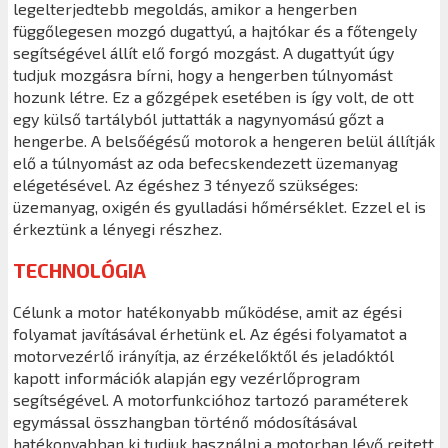
legelterjedtebb megoldás, amikor a hengerben
függőlegesen mozgó dugattyú, a hajtókar és a főtengely
segítségével állít elő forgó mozgást. A dugattyút úgy
tudjuk mozgásra bírni, hogy a hengerben túlnyomást
hozunk létre. Ez a gőzgépek esetében is így volt, de ott
egy külső tartályból juttatták a nagynyomású gőzt a
hengerbe. A belsőégésű motorok a hengeren belül állítják
elő a túlnyomást az oda befecskendezett üzemanyag
elégetésével. Az égéshez 3 tényező szükséges:
üzemanyag, oxigén és gyulladási hőmérséklet. Ezzel el is
érkeztünk a lényegi részhez.
TECHNOLÓGIA
Célunk a motor hatékonyabb működése, amit az égési
folyamat javításával érhetünk el. Az égési folyamatot a
motorvezérlő irányítja, az érzékelőktől és jeladóktól
kapott információk alapján egy vezérlőprogram
segítségével. A motorfunkcióhoz tartozó paraméterek
egymással összhangban történő módosításával
hatékonyabban ki tudjuk használni a motorban lévő rejtett