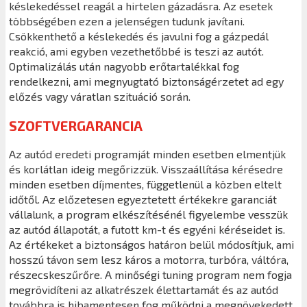
késlekedéssel reagál a hirtelen gázadásra. Az esetek
többségében ezen a jelenségen tudunk javítani.
Csökkenthető a késlekedés és javulni fog a gázpedál
reakció, ami egyben vezethetőbbé is teszi az autót.
Optimalizálás után nagyobb erőtartalékkal fog
rendelkezni, ami megnyugtató biztonságérzetet ad egy
előzés vagy váratlan szituáció során.
SZOFTVERGARANCIA
Az autód eredeti programját minden esetben elmentjük
és korlátlan ideig megőrizzük. Visszaállítása kérésedre
minden esetben díjmentes, függetlenül a közben eltelt
időtől. Az előzetesen egyeztetett értékekre garanciát
vállalunk, a program elkészítésénél figyelembe vesszük
az autód állapotát, a futott km-t és egyéni kéréseidet is.
Az értékeket a biztonságos határon belül módosítjuk, ami
hosszú távon sem lesz káros a motorra, turbóra, váltóra,
részecskeszűrőre. A minőségi tuning program nem fogja
megrövidíteni az alkatrészek élettartamát és az autód
továbbra is hibamentesen fog működni a megnövekedett