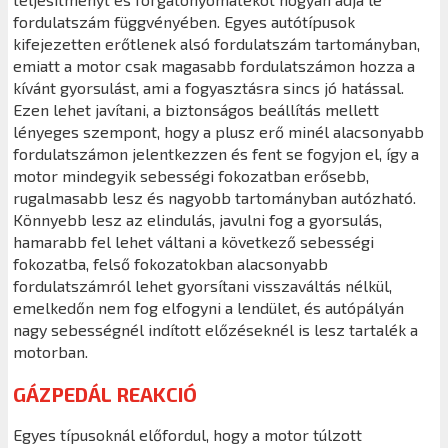
fordulatszám függvényében. Egyes autótípusok
kifejezetten erőtlenek alsó fordulatszám tartományban,
emiatt a motor csak magasabb fordulatszámon hozza a
kívánt gyorsulást, ami a fogyasztásra sincs jó hatással.
Ezen lehet javítani, a biztonságos beállítás mellett
lényeges szempont, hogy a plusz erő minél alacsonyabb
fordulatszámon jelentkezzen és fent se fogyjon el, így a
motor mindegyik sebességi fokozatban erősebb,
rugalmasabb lesz és nagyobb tartományban autózható.
Könnyebb lesz az elindulás, javulni fog a gyorsulás,
hamarabb fel lehet váltani a következő sebességi
fokozatba, felső fokozatokban alacsonyabb
fordulatszámról lehet gyorsítani visszaváltás nélkül,
emelkedőn nem fog elfogyni a lendület, és autópályán
nagy sebességnél indított előzéseknél is lesz tartalék a
motorban.
GÁZPEDÁL REAKCIÓ
Egyes típusoknál előfordul, hogy a motor túlzott