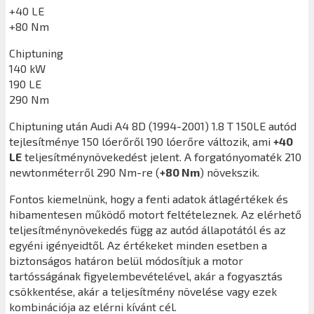
+40 LE
+80 Nm
Chiptuning
140 kW
190 LE
290 Nm
Chiptuning után
Audi A4 8D (1994-2001) 1.8 T 150LE
autód
tejlesítménye 150 lóerőről 190 lóerőre változik, ami
+40
LE
teljesítménynövekedést jelent. A forgatónyomaték 210
newtonméterről 290 Nm-re (
+80 Nm
) növekszik.
Fontos kiemelnünk, hogy a fenti adatok átlagértékek és
hibamentesen működő motort feltételeznek. Az elérhető
teljesítménynövekedés függ az autód állapotától és az
egyéni igényeidtől. Az értékeket minden esetben a
biztonságos határon belül módosítjuk a motor
tartósságának figyelembevételével, akár a fogyasztás
csökkentése, akár a teljesítmény növelése vagy ezek
kombinációja az elérni kívánt cél.