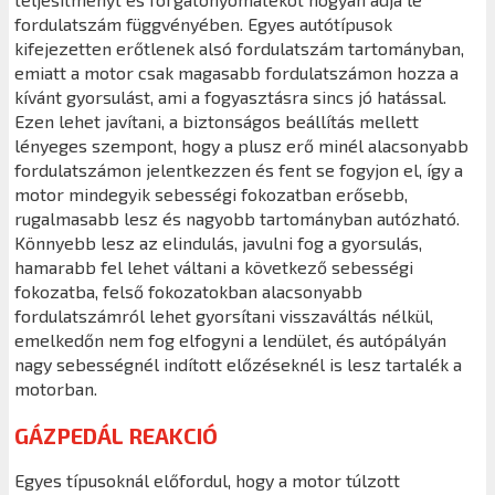
fordulatszám függvényében. Egyes autótípusok
kifejezetten erőtlenek alsó fordulatszám tartományban,
emiatt a motor csak magasabb fordulatszámon hozza a
kívánt gyorsulást, ami a fogyasztásra sincs jó hatással.
Ezen lehet javítani, a biztonságos beállítás mellett
lényeges szempont, hogy a plusz erő minél alacsonyabb
fordulatszámon jelentkezzen és fent se fogyjon el, így a
motor mindegyik sebességi fokozatban erősebb,
rugalmasabb lesz és nagyobb tartományban autózható.
Könnyebb lesz az elindulás, javulni fog a gyorsulás,
hamarabb fel lehet váltani a következő sebességi
fokozatba, felső fokozatokban alacsonyabb
fordulatszámról lehet gyorsítani visszaváltás nélkül,
emelkedőn nem fog elfogyni a lendület, és autópályán
nagy sebességnél indított előzéseknél is lesz tartalék a
motorban.
GÁZPEDÁL REAKCIÓ
Egyes típusoknál előfordul, hogy a motor túlzott