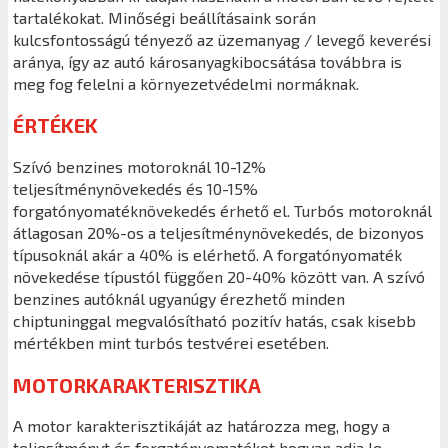
tartalékokat. Minőségi beállításaink során
kulcsfontosságú tényező az üzemanyag / levegő keverési
aránya, így az autó károsanyagkibocsátása továbbra is
meg fog felelni a környezetvédelmi normáknak.
ÉRTÉKEK
Szívó benzines motoroknál 10-12%
teljesítménynövekedés és 10-15%
forgatónyomatéknövekedés érhető el. Turbós motoroknál
átlagosan 20%-os a teljesítménynövekedés, de bizonyos
típusoknál akár a 40% is elérhető. A forgatónyomaték
növekedése típustól függően 20-40% között van. A szívó
benzines autóknál ugyanúgy érezhető minden
chiptuninggal megvalósítható pozitív hatás, csak kisebb
mértékben mint turbós testvérei esetében.
MOTORKARAKTERISZTIKA
A motor karakterisztikáját az határozza meg, hogy a
teljesítményt és forgatónyomatékot hogyan adja le