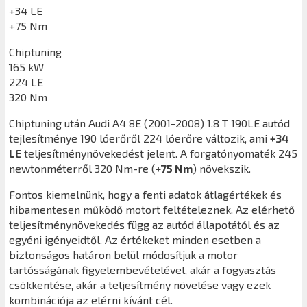
+34 LE
+75 Nm
Chiptuning
165 kW
224 LE
320 Nm
Chiptuning után
Audi A4 8E (2001-2008) 1.8 T 190LE
autód
tejlesítménye 190 lóerőről 224 lóerőre változik, ami
+34
LE
teljesítménynövekedést jelent. A forgatónyomaték 245
newtonméterről 320 Nm-re (
+75 Nm
) növekszik.
Fontos kiemelnünk, hogy a fenti adatok átlagértékek és
hibamentesen működő motort feltételeznek. Az elérhető
teljesítménynövekedés függ az autód állapotától és az
egyéni igényeidtől. Az értékeket minden esetben a
biztonságos határon belül módosítjuk a motor
tartósságának figyelembevételével, akár a fogyasztás
csökkentése, akár a teljesítmény növelése vagy ezek
kombinációja az elérni kívánt cél.