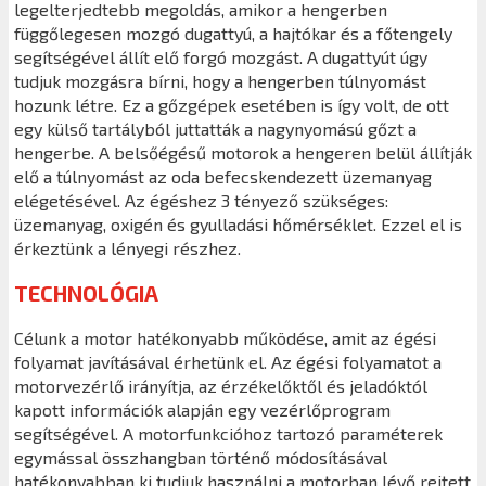
legelterjedtebb megoldás, amikor a hengerben
függőlegesen mozgó dugattyú, a hajtókar és a főtengely
segítségével állít elő forgó mozgást. A dugattyút úgy
tudjuk mozgásra bírni, hogy a hengerben túlnyomást
hozunk létre. Ez a gőzgépek esetében is így volt, de ott
egy külső tartályból juttatták a nagynyomású gőzt a
hengerbe. A belsőégésű motorok a hengeren belül állítják
elő a túlnyomást az oda befecskendezett üzemanyag
elégetésével. Az égéshez 3 tényező szükséges:
üzemanyag, oxigén és gyulladási hőmérséklet. Ezzel el is
érkeztünk a lényegi részhez.
TECHNOLÓGIA
Célunk a motor hatékonyabb működése, amit az égési
folyamat javításával érhetünk el. Az égési folyamatot a
motorvezérlő irányítja, az érzékelőktől és jeladóktól
kapott információk alapján egy vezérlőprogram
segítségével. A motorfunkcióhoz tartozó paraméterek
egymással összhangban történő módosításával
hatékonyabban ki tudjuk használni a motorban lévő rejtett