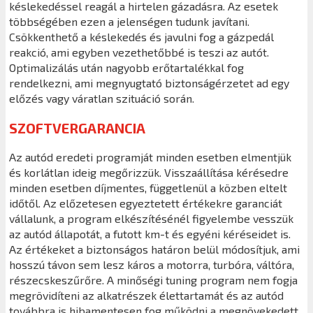
késlekedéssel reagál a hirtelen gázadásra. Az esetek
többségében ezen a jelenségen tudunk javítani.
Csökkenthető a késlekedés és javulni fog a gázpedál
reakció, ami egyben vezethetőbbé is teszi az autót.
Optimalizálás után nagyobb erőtartalékkal fog
rendelkezni, ami megnyugtató biztonságérzetet ad egy
előzés vagy váratlan szituáció során.
SZOFTVERGARANCIA
Az autód eredeti programját minden esetben elmentjük
és korlátlan ideig megőrizzük. Visszaállítása kérésedre
minden esetben díjmentes, függetlenül a közben eltelt
időtől. Az előzetesen egyeztetett értékekre garanciát
vállalunk, a program elkészítésénél figyelembe vesszük
az autód állapotát, a futott km-t és egyéni kéréseidet is.
Az értékeket a biztonságos határon belül módosítjuk, ami
hosszú távon sem lesz káros a motorra, turbóra, váltóra,
részecskeszűrőre. A minőségi tuning program nem fogja
megrövidíteni az alkatrészek élettartamát és az autód
továbbra is hibamentesen fog működni a megnövekedett