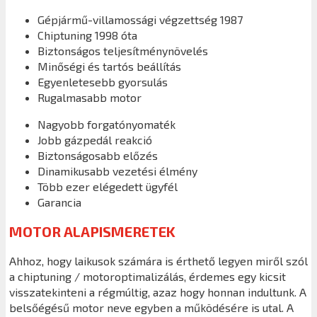
Gépjármű-villamossági végzettség 1987
Chiptuning 1998 óta
Biztonságos teljesítménynövelés
Minőségi és tartós beállítás
Egyenletesebb gyorsulás
Rugalmasabb motor
Nagyobb forgatónyomaték
Jobb gázpedál reakció
Biztonságosabb előzés
Dinamikusabb vezetési élmény
Több ezer elégedett ügyfél
Garancia
MOTOR ALAPISMERETEK
Ahhoz, hogy laikusok számára is érthető legyen miről szól
a chiptuning / motoroptimalizálás, érdemes egy kicsit
visszatekinteni a régmúltig, azaz hogy honnan indultunk. A
belsőégésű motor neve egyben a működésére is utal. A