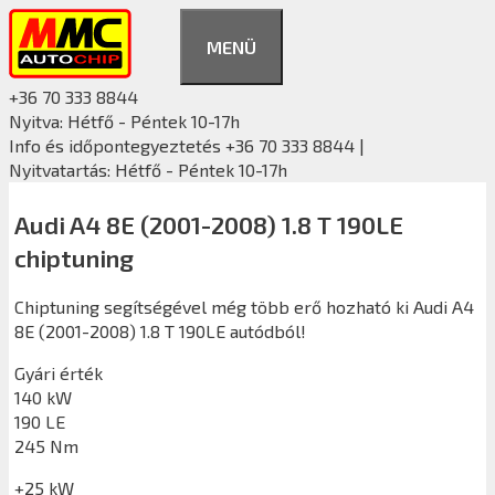
Kilépés
a
MENÜ
tartalomba
+36 70 333 8844
Nyitva: Hétfő - Péntek 10-17h
Info és időpontegyeztetés +36 70 333 8844 |
Nyitvatartás: Hétfő - Péntek 10-17h
Audi A4 8E (2001-2008) 1.8 T 190LE
chiptuning
Chiptuning segítségével még több erő hozható ki Audi A4
8E (2001-2008) 1.8 T 190LE autódból!
Gyári érték
140 kW
190 LE
245 Nm
+25 kW