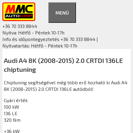
Kilépés
a
MENÜ
tartalomba
+36 70 333 8844
Nyitva: Hétfő - Péntek 10-17h
Info és időpontegyeztetés +36 70 333 8844 |
Nyitvatartás: Hétfő - Péntek 10-17h
Audi A4 8K (2008-2015) 2.0 CRTDI 136LE
chiptuning
Chiptuning segítségével még több erő hozható ki Audi A4
8K (2008-2015) 2.0 CRTDI 136LE autódból!
Gyári érték
100 kW
136 LE
320 Nm
+36 kW