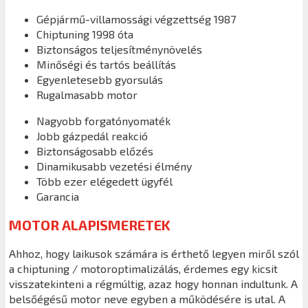
Gépjármű-villamossági végzettség 1987
Chiptuning 1998 óta
Biztonságos teljesítménynövelés
Minőségi és tartós beállítás
Egyenletesebb gyorsulás
Rugalmasabb motor
Nagyobb forgatónyomaték
Jobb gázpedál reakció
Biztonságosabb előzés
Dinamikusabb vezetési élmény
Több ezer elégedett ügyfél
Garancia
MOTOR ALAPISMERETEK
Ahhoz, hogy laikusok számára is érthető legyen miről szól
a chiptuning / motoroptimalizálás, érdemes egy kicsit
visszatekinteni a régmúltig, azaz hogy honnan indultunk. A
belsőégésű motor neve egyben a működésére is utal. A