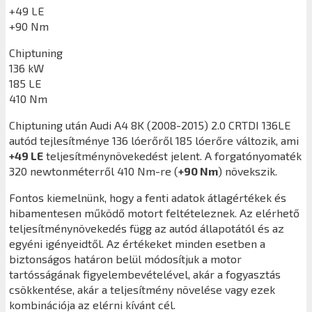
+49 LE
+90 Nm
Chiptuning
136 kW
185 LE
410 Nm
Chiptuning után
Audi A4 8K (2008-2015) 2.0 CRTDI 136LE
autód tejlesítménye 136 lóerőről 185 lóerőre változik, ami
+49 LE
teljesítménynövekedést jelent. A forgatónyomaték
320 newtonméterről 410 Nm-re (
+90 Nm
) növekszik.
Fontos kiemelnünk, hogy a fenti adatok átlagértékek és
hibamentesen működő motort feltételeznek. Az elérhető
teljesítménynövekedés függ az autód állapotától és az
egyéni igényeidtől. Az értékeket minden esetben a
biztonságos határon belül módosítjuk a motor
tartósságának figyelembevételével, akár a fogyasztás
csökkentése, akár a teljesítmény növelése vagy ezek
kombinációja az elérni kívánt cél.