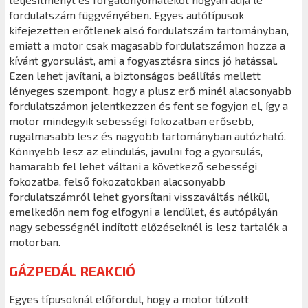
fordulatszám függvényében. Egyes autótípusok
kifejezetten erőtlenek alsó fordulatszám tartományban,
emiatt a motor csak magasabb fordulatszámon hozza a
kívánt gyorsulást, ami a fogyasztásra sincs jó hatással.
Ezen lehet javítani, a biztonságos beállítás mellett
lényeges szempont, hogy a plusz erő minél alacsonyabb
fordulatszámon jelentkezzen és fent se fogyjon el, így a
motor mindegyik sebességi fokozatban erősebb,
rugalmasabb lesz és nagyobb tartományban autózható.
Könnyebb lesz az elindulás, javulni fog a gyorsulás,
hamarabb fel lehet váltani a következő sebességi
fokozatba, felső fokozatokban alacsonyabb
fordulatszámról lehet gyorsítani visszaváltás nélkül,
emelkedőn nem fog elfogyni a lendület, és autópályán
nagy sebességnél indított előzéseknél is lesz tartalék a
motorban.
GÁZPEDÁL REAKCIÓ
Egyes típusoknál előfordul, hogy a motor túlzott