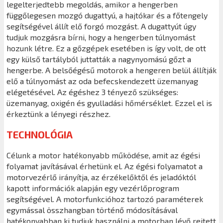
legelterjedtebb megoldás, amikor a hengerben
függőlegesen mozgó dugattyú, a hajtókar és a főtengely
segítségével állít elő forgó mozgást. A dugattyút úgy
tudjuk mozgásra bírni, hogy a hengerben túlnyomást
hozunk létre. Ez a gőzgépek esetében is így volt, de ott
egy külső tartályból juttatták a nagynyomású gőzt a
hengerbe. A belsőégésű motorok a hengeren belül állítják
elő a túlnyomást az oda befecskendezett üzemanyag
elégetésével. Az égéshez 3 tényező szükséges:
üzemanyag, oxigén és gyulladási hőmérséklet. Ezzel el is
érkeztünk a lényegi részhez.
TECHNOLÓGIA
Célunk a motor hatékonyabb működése, amit az égési
folyamat javításával érhetünk el. Az égési folyamatot a
motorvezérlő irányítja, az érzékelőktől és jeladóktól
kapott információk alapján egy vezérlőprogram
segítségével. A motorfunkcióhoz tartozó paraméterek
egymással összhangban történő módosításával
hatékonyabban ki tudjuk használni a motorban lévő rejtett