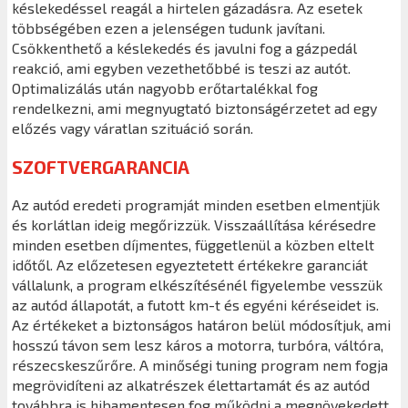
késlekedéssel reagál a hirtelen gázadásra. Az esetek
többségében ezen a jelenségen tudunk javítani.
Csökkenthető a késlekedés és javulni fog a gázpedál
reakció, ami egyben vezethetőbbé is teszi az autót.
Optimalizálás után nagyobb erőtartalékkal fog
rendelkezni, ami megnyugtató biztonságérzetet ad egy
előzés vagy váratlan szituáció során.
SZOFTVERGARANCIA
Az autód eredeti programját minden esetben elmentjük
és korlátlan ideig megőrizzük. Visszaállítása kérésedre
minden esetben díjmentes, függetlenül a közben eltelt
időtől. Az előzetesen egyeztetett értékekre garanciát
vállalunk, a program elkészítésénél figyelembe vesszük
az autód állapotát, a futott km-t és egyéni kéréseidet is.
Az értékeket a biztonságos határon belül módosítjuk, ami
hosszú távon sem lesz káros a motorra, turbóra, váltóra,
részecskeszűrőre. A minőségi tuning program nem fogja
megrövidíteni az alkatrészek élettartamát és az autód
továbbra is hibamentesen fog működni a megnövekedett