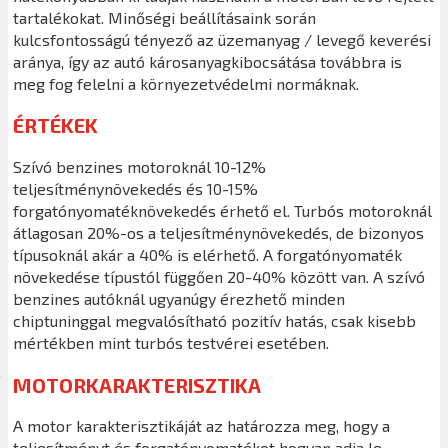
tartalékokat. Minőségi beállításaink során
kulcsfontosságú tényező az üzemanyag / levegő keverési
aránya, így az autó károsanyagkibocsátása továbbra is
meg fog felelni a környezetvédelmi normáknak.
ÉRTÉKEK
Szívó benzines motoroknál 10-12%
teljesítménynövekedés és 10-15%
forgatónyomatéknövekedés érhető el. Turbós motoroknál
átlagosan 20%-os a teljesítménynövekedés, de bizonyos
típusoknál akár a 40% is elérhető. A forgatónyomaték
növekedése típustól függően 20-40% között van. A szívó
benzines autóknál ugyanúgy érezhető minden
chiptuninggal megvalósítható pozitív hatás, csak kisebb
mértékben mint turbós testvérei esetében.
MOTORKARAKTERISZTIKA
A motor karakterisztikáját az határozza meg, hogy a
teljesítményt és forgatónyomatékot hogyan adja le