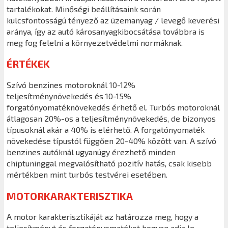
tartalékokat. Minőségi beállításaink során
kulcsfontosságú tényező az üzemanyag / levegő keverési
aránya, így az autó károsanyagkibocsátása továbbra is
meg fog felelni a környezetvédelmi normáknak.
ÉRTÉKEK
Szívó benzines motoroknál 10-12%
teljesítménynövekedés és 10-15%
forgatónyomatéknövekedés érhető el. Turbós motoroknál
átlagosan 20%-os a teljesítménynövekedés, de bizonyos
típusoknál akár a 40% is elérhető. A forgatónyomaték
növekedése típustól függően 20-40% között van. A szívó
benzines autóknál ugyanúgy érezhető minden
chiptuninggal megvalósítható pozitív hatás, csak kisebb
mértékben mint turbós testvérei esetében.
MOTORKARAKTERISZTIKA
A motor karakterisztikáját az határozza meg, hogy a
teljesítményt és forgatónyomatékot hogyan adja le