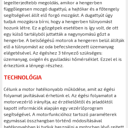
legelterjedtebb megoldás, amikor a hengerben
függőlegesen mozgó dugattyú, a hajtókar és a főtengely
segítségével állít elő forgó mozgást. A dugattyút úgy
tudjuk mozgásra bírni, hogy a hengerben túlnyomást
hozunk létre. Ez a gőzgépek esetében is így volt, de ott
egy külső tartályból juttatták a nagynyomású gőzt a
hengerbe. A belsőégésű motorok a hengeren belül állítják
elő a túlnyomást az oda befecskendezett üzemanyag
elégetésével. Az égéshez 3 tényező szükséges:
üzemanyag, oxigén és gyulladási hőmérséklet. Ezzel el is
érkeztünk a lényegi részhez.
TECHNOLÓGIA
Célunk a motor hatékonyabb működése, amit az égési
folyamat javításával érhetünk el. Az égési folyamatot a
motorvezérlő irányítja, az érzékelőktől és jeladóktól
kapott információk alapján egy vezérlőprogram
segítségével. A motorfunkcióhoz tartozó paraméterek
egymással összhangban történő módosításával
hatékonyabban ki tudjuk használni a motorban lévő rejtett