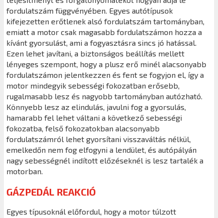
fordulatszám függvényében. Egyes autótípusok
kifejezetten erőtlenek alsó fordulatszám tartományban,
emiatt a motor csak magasabb fordulatszámon hozza a
kívánt gyorsulást, ami a fogyasztásra sincs jó hatással.
Ezen lehet javítani, a biztonságos beállítás mellett
lényeges szempont, hogy a plusz erő minél alacsonyabb
fordulatszámon jelentkezzen és fent se fogyjon el, így a
motor mindegyik sebességi fokozatban erősebb,
rugalmasabb lesz és nagyobb tartományban autózható.
Könnyebb lesz az elindulás, javulni fog a gyorsulás,
hamarabb fel lehet váltani a következő sebességi
fokozatba, felső fokozatokban alacsonyabb
fordulatszámról lehet gyorsítani visszaváltás nélkül,
emelkedőn nem fog elfogyni a lendület, és autópályán
nagy sebességnél indított előzéseknél is lesz tartalék a
motorban.
GÁZPEDÁL REAKCIÓ
Egyes típusoknál előfordul, hogy a motor túlzott