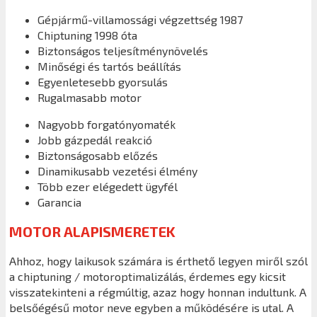
Gépjármű-villamossági végzettség 1987
Chiptuning 1998 óta
Biztonságos teljesítménynövelés
Minőségi és tartós beállítás
Egyenletesebb gyorsulás
Rugalmasabb motor
Nagyobb forgatónyomaték
Jobb gázpedál reakció
Biztonságosabb előzés
Dinamikusabb vezetési élmény
Több ezer elégedett ügyfél
Garancia
MOTOR ALAPISMERETEK
Ahhoz, hogy laikusok számára is érthető legyen miről szól
a chiptuning / motoroptimalizálás, érdemes egy kicsit
visszatekinteni a régmúltig, azaz hogy honnan indultunk. A
belsőégésű motor neve egyben a működésére is utal. A