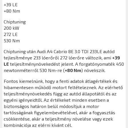
+39 LE
+80 Nm
Chiptuning
200 kW
272 LE
530 Nm
Chiptuning után
Audi A4 Cabrio 8E 3.0 TDI 233LE
autód
tejlesítménye 233 lóerőről 272 lóerőre változik, ami
+39
LE
teljesítménynövekedést jelent. A forgatónyomaték 450
newtonméterről 530 Nm-re (
+80 Nm
) növekszik.
Fontos kiemelnünk, hogy a fenti adatok átlagértékek és
hibamentesen működő motort feltételeznek. Az elérhető
teljesítménynövekedés függ az autód állapotától és az
egyéni igényeidtől. Az értékeket minden esetben a
biztonságos határon belül módosítjuk a motor
tartósságának figyelembevételével, akár a fogyasztás
csökkentése, akár a teljesítmény növelése vagy ezek
kombinációja az elérni kívánt cél.