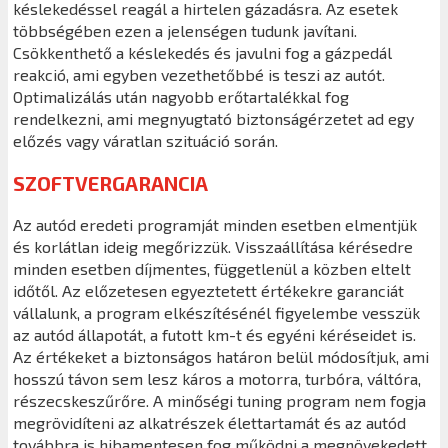
késlekedéssel reagál a hirtelen gázadásra. Az esetek
többségében ezen a jelenségen tudunk javítani.
Csökkenthető a késlekedés és javulni fog a gázpedál
reakció, ami egyben vezethetőbbé is teszi az autót.
Optimalizálás után nagyobb erőtartalékkal fog
rendelkezni, ami megnyugtató biztonságérzetet ad egy
előzés vagy váratlan szituáció során.
SZOFTVERGARANCIA
Az autód eredeti programját minden esetben elmentjük
és korlátlan ideig megőrizzük. Visszaállítása kérésedre
minden esetben díjmentes, függetlenül a közben eltelt
időtől. Az előzetesen egyeztetett értékekre garanciát
vállalunk, a program elkészítésénél figyelembe vesszük
az autód állapotát, a futott km-t és egyéni kéréseidet is.
Az értékeket a biztonságos határon belül módosítjuk, ami
hosszú távon sem lesz káros a motorra, turbóra, váltóra,
részecskeszűrőre. A minőségi tuning program nem fogja
megrövidíteni az alkatrészek élettartamát és az autód
továbbra is hibamentesen fog működni a megnövekedett