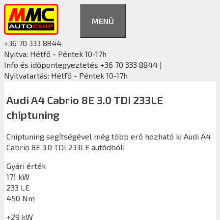
Kilépés
a
MENÜ
tartalomba
+36 70 333 8844
Nyitva: Hétfő - Péntek 10-17h
Info és időpontegyeztetés +36 70 333 8844 |
Nyitvatartás: Hétfő - Péntek 10-17h
Audi A4 Cabrio 8E 3.0 TDI 233LE
chiptuning
Chiptuning segítségével még több erő hozható ki Audi A4
Cabrio 8E 3.0 TDI 233LE autódból!
Gyári érték
171 kW
233 LE
450 Nm
+29 kW