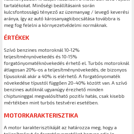
tartalékokat. Minőségi beállításaink során
kulcsfontosságú tényező az üzemanyag / levegő keverési
aránya, így az autó károsanyagkibocsátása továbbra is
meg fog felelni a környezetvédelmi normáknak.
ÉRTÉKEK
Szívó benzines motoroknál 10-12%
teljesítménynövekedés és 10-15%
forgatónyomatéknövekedés érhető el. Turbós motoroknál
átlagosan 20%-os a teljesítménynövekedés, de bizonyos
típusoknál akár a 40% is elérhető. A forgatónyomaték
növekedése típustól függően 20-40% között van. A szívó
benzines autóknál ugyanúgy érezhető minden
chiptuninggal megvalósítható pozitív hatás, csak kisebb
mértékben mint turbós testvérei esetében.
MOTORKARAKTERISZTIKA
A motor karakterisztikáját az határozza meg, hogy a
teljesítményt és forgatónyomatékot hogyan adja le