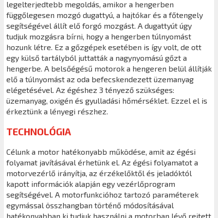
legelterjedtebb megoldás, amikor a hengerben
függőlegesen mozgó dugattyú, a hajtókar és a főtengely
segítségével állít elő forgó mozgást. A dugattyút úgy
tudjuk mozgásra bírni, hogy a hengerben túlnyomást
hozunk létre. Ez a gőzgépek esetében is így volt, de ott
egy külső tartályból juttatták a nagynyomású gőzt a
hengerbe. A belsőégésű motorok a hengeren belül állítják
elő a túlnyomást az oda befecskendezett üzemanyag
elégetésével. Az égéshez 3 tényező szükséges:
üzemanyag, oxigén és gyulladási hőmérséklet. Ezzel el is
érkeztünk a lényegi részhez.
TECHNOLÓGIA
Célunk a motor hatékonyabb működése, amit az égési
folyamat javításával érhetünk el. Az égési folyamatot a
motorvezérlő irányítja, az érzékelőktől és jeladóktól
kapott információk alapján egy vezérlőprogram
segítségével. A motorfunkcióhoz tartozó paraméterek
egymással összhangban történő módosításával
hatékonyabban ki tudjuk használni a motorban lévő rejtett