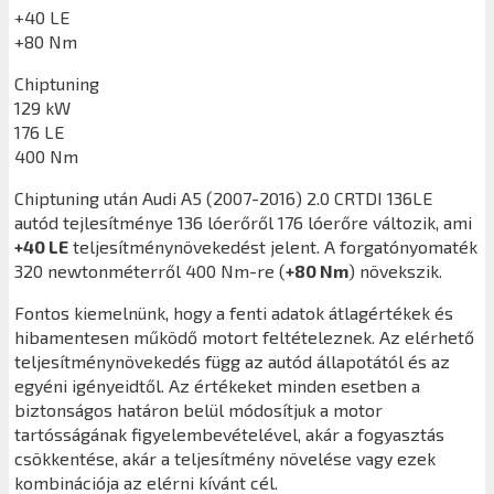
+40 LE
+80 Nm
Chiptuning
129 kW
176 LE
400 Nm
Chiptuning után
Audi A5 (2007-2016) 2.0 CRTDI 136LE
autód tejlesítménye 136 lóerőről 176 lóerőre változik, ami
+40 LE
teljesítménynövekedést jelent. A forgatónyomaték
320 newtonméterről 400 Nm-re (
+80 Nm
) növekszik.
Fontos kiemelnünk, hogy a fenti adatok átlagértékek és
hibamentesen működő motort feltételeznek. Az elérhető
teljesítménynövekedés függ az autód állapotától és az
egyéni igényeidtől. Az értékeket minden esetben a
biztonságos határon belül módosítjuk a motor
tartósságának figyelembevételével, akár a fogyasztás
csökkentése, akár a teljesítmény növelése vagy ezek
kombinációja az elérni kívánt cél.