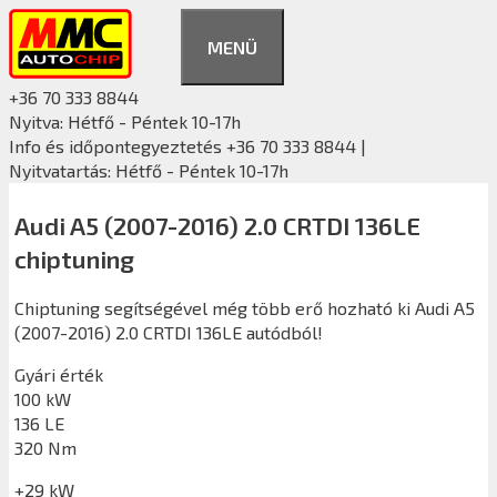
Kilépés
a
MENÜ
tartalomba
+36 70 333 8844
Nyitva: Hétfő - Péntek 10-17h
Info és időpontegyeztetés +36 70 333 8844 |
Nyitvatartás: Hétfő - Péntek 10-17h
Audi A5 (2007-2016) 2.0 CRTDI 136LE
chiptuning
Chiptuning segítségével még több erő hozható ki Audi A5
(2007-2016) 2.0 CRTDI 136LE autódból!
Gyári érték
100 kW
136 LE
320 Nm
+29 kW