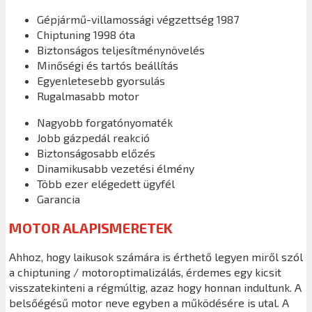
Gépjármű-villamossági végzettség 1987
Chiptuning 1998 óta
Biztonságos teljesítménynövelés
Minőségi és tartós beállítás
Egyenletesebb gyorsulás
Rugalmasabb motor
Nagyobb forgatónyomaték
Jobb gázpedál reakció
Biztonságosabb előzés
Dinamikusabb vezetési élmény
Több ezer elégedett ügyfél
Garancia
MOTOR ALAPISMERETEK
Ahhoz, hogy laikusok számára is érthető legyen miről szól
a chiptuning / motoroptimalizálás, érdemes egy kicsit
visszatekinteni a régmúltig, azaz hogy honnan indultunk. A
belsőégésű motor neve egyben a működésére is utal. A