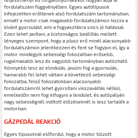
fordulatszám függvényében. Egyes autótípusok
kifejezetten erőtlenek alsó fordulatszám tartományban,
emiatt a motor csak magasabb fordulatszámon hozza a
kívánt gyorsulást, ami a fogyasztásra sincs jó hatással.
Ezen lehet javítani, a biztonságos beállítás mellett
lényeges szempont, hogy a plusz erő minél alacsonyabb
fordulatszámon jelentkezzen és fent se fogyjon el, így a
motor mindegyik sebességi fokozatban erősebb,
rugalmasabb lesz és nagyobb tartományban autózható.
Könnyebb lesz az elindulás, javulni fog a gyorsulás,
hamarabb fel lehet váltani a következő sebességi
fokozatba, felső fokozatokban alacsonyabb
fordulatszámról lehet gyorsítani visszaváltás nélkül,
emelkedőn nem fog elfogyni a lendület, és autópályán
nagy sebességnél indított előzéseknél is lesz tartalék a
motorban.
GÁZPEDÁL REAKCIÓ
Egyes típusoknál előfordul, hogy a motor túlzott