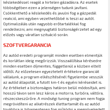
késlekedéssel reagál a hirtelen gázadásra. Az esetek
többségében ezen a jelenségen tudunk javítani.
Csökkenthető a késlekedés és javulni fog a gázpedál
reakció, ami egyben vezethetőbbé is teszi az autót.
Optimalizálás után nagyobb erőtartalékkal fog
rendelkezni, ami megnyugtató biztonságérzetet ad egy
előzés vagy váratlan szituáció során.
SZOFTVERGARANCIA
Az autód eredeti programját minden esetben elmentjük
és korlátlan ideig megőrizzük. Visszaállítása kérésedre
minden esetben díjmentes, függetlenül a közben eltelt
időtől. Az előzetesen egyeztetett értékekre garanciát
vállalunk, a program elkészítésénél figyelembe vesszük
az autód állapotát, a futott km-t és egyéni kéréseidet is.
Az értékeket a biztonságos határon belül módosítjuk, ami
hosszú távon sem lesz káros a motorra, turbóra, váltóra,
részecskeszűrőre. A minőségi tuning program nem fogja
megrövidíteni az alkatrészek élettartamát és az autód
továbbra is hibamentesen fog működni a megnövekedett