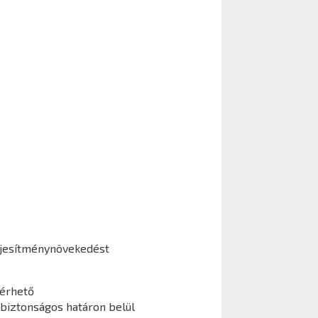
jesítménynövekedést
lérhető
 biztonságos határon belül