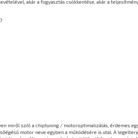
vételével, akár a fogyasztás csökkentése, akár a teljesítmén
7
en miről szól a chiptuning / motoroptimalizálás, érdemes egy 
elsőégésű motor neve egyben a működésére is utal. A legelter