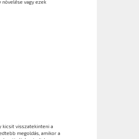
y növelése vagy ezek
kicsit visszatekinteni a
jedtebb megoldás, amikor a