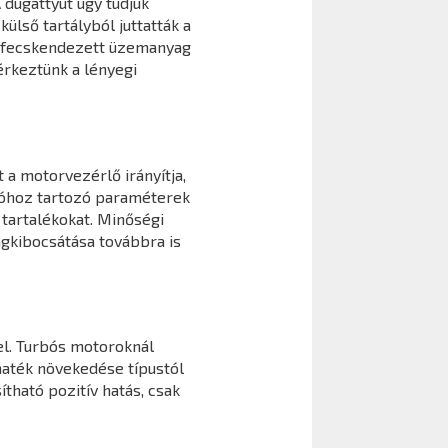
 dugattyút úgy tudjuk
ülső tartályból juttatták a
befecskendezett üzemanyag
érkeztünk a lényegi
 a motorvezérlő irányítja,
cióhoz tartozó paraméterek
tartalékokat. Minőségi
agkibocsátása továbbra is
l. Turbós motoroknál
maték növekedése típustól
ható pozitív hatás, csak