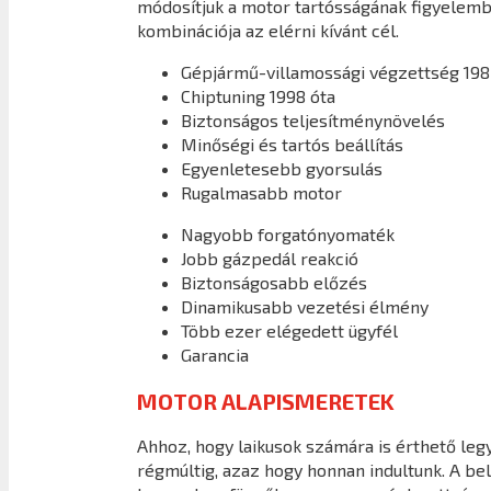
módosítjuk a motor tartósságának figyelembe
kombinációja az elérni kívánt cél.
Gépjármű-villamossági végzettség 198
Chiptuning 1998 óta
Biztonságos teljesítménynövelés
Minőségi és tartós beállítás
Egyenletesebb gyorsulás
Rugalmasabb motor
Nagyobb forgatónyomaték
Jobb gázpedál reakció
Biztonságosabb előzés
Dinamikusabb vezetési élmény
Több ezer elégedett ügyfél
Garancia
MOTOR ALAPISMERETEK
Ahhoz, hogy laikusok számára is érthető legy
régmúltig, azaz hogy honnan indultunk. A b