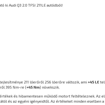
ó ki Audi Q3 2.0 TFSI 211LE autódból!
tejlesítménye 211 lóerőről 256 lóerőre változik, ami
+45 LE
tel
ről 395 Nm-re (
+45 Nm
) növekszik.
agértékek és hibamentesen működő motort feltételeznek. Az e
ától és az egyéni igényeidtől. Az értékeket minden esetben a