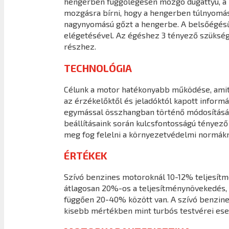
hengerben függőlegesen mozgó dugattyú, a ha
mozgásra bírni, hogy a hengerben túlnyomást 
nagynyomású gőzt a hengerbe. A belsőégésű
elégetésével. Az égéshez 3 tényező szüksége
részhez.
TECHNOLÓGIA
Célunk a motor hatékonyabb működése, amit a
az érzékelőktől és jeladóktól kapott infor
egymással összhangban történő módosításáva
beállításaink során kulcsfontosságú tényező
meg fog felelni a környezetvédelmi normákn
ÉRTÉKEK
Szívó benzines motoroknál 10-12% teljesít
átlagosan 20%-os a teljesítménynövekedés, 
függően 20-40% között van. A szívó benzine
kisebb mértékben mint turbós testvérei ese