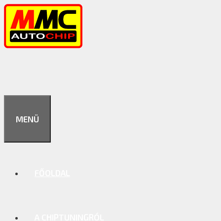
Kilépés
a
tartalomba
MENÜ
FŐOLDAL
A CHIPTUNINGRÓL