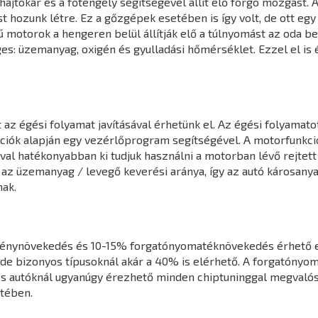
jtókar és a főtengely segítségével állít elő forgó mozgást. A
hozunk létre. Ez a gőzgépek esetében is így volt, de ott egy k
 motorok a hengeren belül állítják elő a túlnyomást az oda 
s: üzemanyag, oxigén és gyulladási hőmérséklet. Ezzel el is 
z égési folyamat javításával érhetünk el. Az égési folyamatot
mációk alapján egy vezérlőprogram segítségével. A motorfunk
l hatékonyabban ki tudjuk használni a motorban lévő rejtett 
 az üzemanyag / levegő keverési aránya, így az autó károsany
ak.
ménynövekedés és 10-15% forgatónyomatéknövekedés érhető e
de bizonyos típusoknál akár a 40% is elérhető. A forgatónyo
s autóknál ugyanúgy érezhető minden chiptuninggal megvalósít
tében.