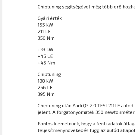
Chiptuning segítségével még több erő hozhat
Gyári érték
155 kW
211 LE
350 Nm
+33 kW
+45 LE
+45 Nm
Chiptuning
188 kW
256 LE
395 Nm
Chiptuning után
Audi Q3 2.0 TFSI 211LE
autód 
jelent. A forgatónyomaték 350 newtonméter
Fontos kiemelnünk, hogy a fenti adatok átl
teljesítménynövekedés függ az autód állapot