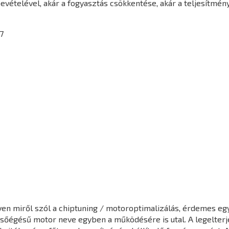
vételével, akár a fogyasztás csökkentése, akár a teljesítmén
7
en miről szól a chiptuning / motoroptimalizálás, érdemes egy 
elsőégésű motor neve egyben a működésére is utal. A legelter