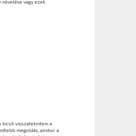
y növelése vagy ezek
kicsit visszatekinteni a
jedtebb megoldás, amikor a