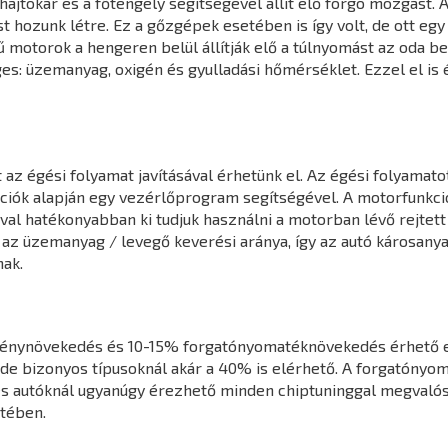
jtókar és a főtengely segítségével állít elő forgó mozgást. A
hozunk létre. Ez a gőzgépek esetében is így volt, de ott egy k
 motorok a hengeren belül állítják elő a túlnyomást az oda 
s: üzemanyag, oxigén és gyulladási hőmérséklet. Ezzel el is 
z égési folyamat javításával érhetünk el. Az égési folyamatot
mációk alapján egy vezérlőprogram segítségével. A motorfunk
l hatékonyabban ki tudjuk használni a motorban lévő rejtett 
 az üzemanyag / levegő keverési aránya, így az autó károsany
ak.
ménynövekedés és 10-15% forgatónyomatéknövekedés érhető e
de bizonyos típusoknál akár a 40% is elérhető. A forgatónyo
s autóknál ugyanúgy érezhető minden chiptuninggal megvalósít
tében.