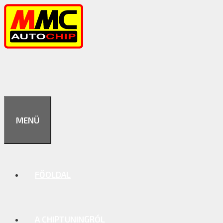
Kilépés
a
tartalomba
MENÜ
FŐOLDAL
A CHIPTUNINGRÓL