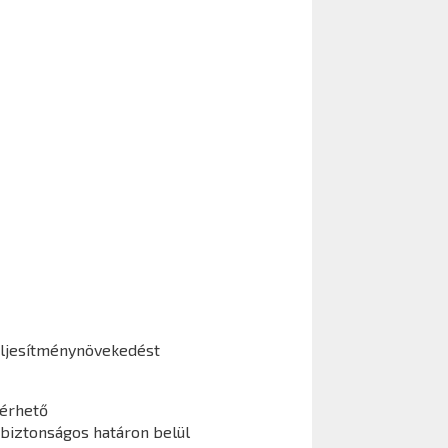
ljesítménynövekedést
lérhető
 biztonságos határon belül