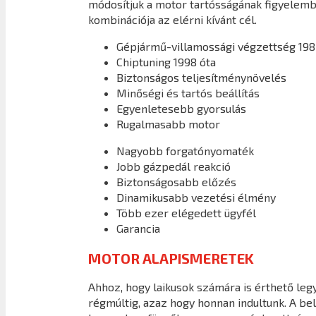
módosítjuk a motor tartósságának figyelembe
kombinációja az elérni kívánt cél.
Gépjármű-villamossági végzettség 198
Chiptuning 1998 óta
Biztonságos teljesítménynövelés
Minőségi és tartós beállítás
Egyenletesebb gyorsulás
Rugalmasabb motor
Nagyobb forgatónyomaték
Jobb gázpedál reakció
Biztonságosabb előzés
Dinamikusabb vezetési élmény
Több ezer elégedett ügyfél
Garancia
MOTOR ALAPISMERETEK
Ahhoz, hogy laikusok számára is érthető legy
régmúltig, azaz hogy honnan indultunk. A b