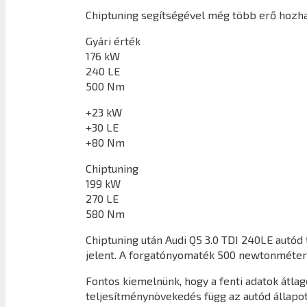
Chiptuning segítségével még több erő hozhat
Gyári érték
176 kW
240 LE
500 Nm
+23 kW
+30 LE
+80 Nm
Chiptuning
199 kW
270 LE
580 Nm
Chiptuning után
Audi Q5 3.0 TDI 240LE
autód 
jelent. A forgatónyomaték 500 newtonméter
Fontos kiemelnünk, hogy a fenti adatok átl
teljesítménynövekedés függ az autód állapot