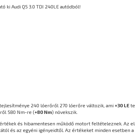
ó ki Audi Q5 3.0 TDI 240LE autódból!
tejlesítménye 240 lóerőről 270 lóerőre változik, ami
+30 LE
te
ről 580 Nm-re (
+80 Nm
) növekszik.
agértékek és hibamentesen működő motort feltételeznek. Az e
ától és az egyéni igényeidtől. Az értékeket minden esetben a