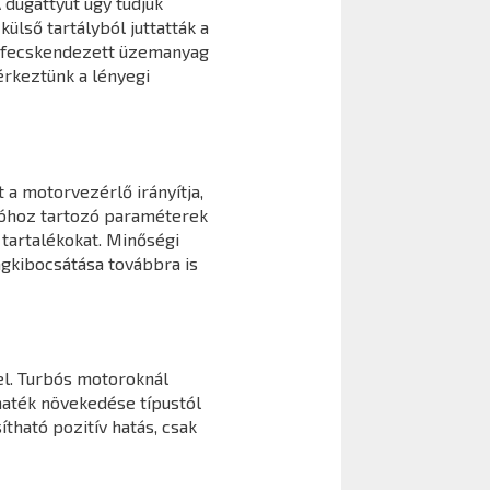
 dugattyút úgy tudjuk
ülső tartályból juttatták a
befecskendezett üzemanyag
érkeztünk a lényegi
 a motorvezérlő irányítja,
cióhoz tartozó paraméterek
tartalékokat. Minőségi
agkibocsátása továbbra is
l. Turbós motoroknál
maték növekedése típustól
ható pozitív hatás, csak