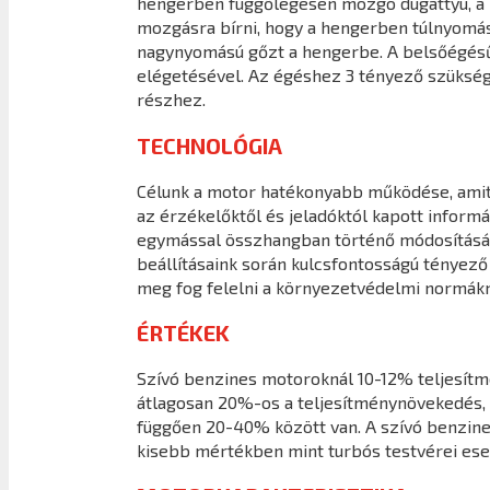
hengerben függőlegesen mozgó dugattyú, a ha
mozgásra bírni, hogy a hengerben túlnyomást 
nagynyomású gőzt a hengerbe. A belsőégésű
elégetésével. Az égéshez 3 tényező szüksége
részhez.
TECHNOLÓGIA
Célunk a motor hatékonyabb működése, amit a
az érzékelőktől és jeladóktól kapott infor
egymással összhangban történő módosításáva
beállításaink során kulcsfontosságú tényező
meg fog felelni a környezetvédelmi normákn
ÉRTÉKEK
Szívó benzines motoroknál 10-12% teljesít
átlagosan 20%-os a teljesítménynövekedés, 
függően 20-40% között van. A szívó benzine
kisebb mértékben mint turbós testvérei ese