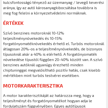
kulcsfontosságú tényező az üzemanyag / levegő keverési
aránya, így az autó károsanyagkibocsátása továbbra is
meg fog felelni a környezetvédelmi normáknak.
ÉRTÉKEK
Szívó benzines motoroknál 10-12%
teljesítménynövekedés és 10-15%
forgatónyomatéknövekedés érhető el. Turbós motoroknál
átlagosan 20%-os a teljesítménynövekedés, de bizonyos
típusoknál akár a 40% is elérhető. A forgatónyomaték
növekedése típustól függően 20-40% között van. A szívó
benzines autóknál ugyanúgy érezhető minden
chiptuninggal megvalósítható pozitív hatás, csak kisebb
mértékben mint turbós testvérei esetében.
MOTORKARAKTERISZTIKA
A motor karakterisztikáját az határozza meg, hogy a
teljesítményt és forgatónyomatékot hogyan adja le
fordulatszám függvényében. Egyes autótípusok