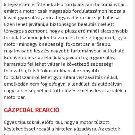
kifejezetten erőtlenek alsó fordulatszám tartományban,
emiatt a motor csak magasabb fordulatszámon hozza a
kívánt gyorsulást, ami a fogyasztásra sincs jó hatással.
Ezen lehet javítani, a biztonságos beállítás mellett
lényeges szempont, hogy a plusz erő minél alacsonyabb
fordulatszámon jelentkezzen és fent se fogyjon el, így a
motor mindegyik sebességi fokozatban erősebb,
rugalmasabb lesz és nagyobb tartományban autózható.
Könnyebb lesz az elindulás, javulni fog a gyorsulás,
hamarabb fel lehet váltani a következő sebességi
fokozatba, felső fokozatokban alacsonyabb
fordulatszámról lehet gyorsítani visszaváltás nélkül,
emelkedőn nem fog elfogyni a lendület, és autópályán
nagy sebességnél indított előzéseknél is lesz tartalék a
motorban.
GÁZPEDÁL REAKCIÓ
Egyes típusoknál előfordul, hogy a motor túlzott
késlekedéssel reagál a hirtelen gázadásra. Az esetek