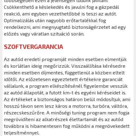
többségében ezen a jelenségen tudunk javítani.
Csökkenthető a késlekedés és javulni fog a gázpedál
reakció, ami egyben vezethetőbbé is teszi az autót.
Optimalizálás után nagyobb erőtartalékkal fog
rendelkezni, ami megnyugtató biztonságérzetet ad egy
előzés vagy váratlan szituáció során.
SZOFTVERGARANCIA
Az autód eredeti programját minden esetben elmentjük
és korlátlan ideig megőrizzük. Visszaállítása kérésedre
minden esetben díjmentes, függetlenül a közben eltelt
időtől. Az előzetesen egyeztetett értékekre garanciát
vállalunk, a program elkészítésénél figyelembe vesszük
az autód állapotát, a futott km-t és egyéni kéréseidet is.
Az értékeket a biztonságos határon belül módosítjuk, ami
hosszú távon sem lesz káros a motorra, turbóra, váltóra,
részecskeszűrőre. A minőségi tuning program nem fogja
megrövidíteni az alkatrészek élettartamát és az autód
továbbra is hibamentesen fog működni a megnövekedett
teljesítménnyel.