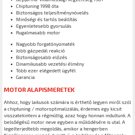
Chiptuning 1998 óta
Biztonságos teljesítménynövelés
Minőségi és tartós beállítás
Egyenletesebb gyorsulás
Rugalmasabb motor
Nagyobb forgatónyomaték
Jobb gázpedál reakció
Biztonságosabb előzés
Dinamikusabb vezetési élmény
Több ezer elégedett ügyfél
Garancia
MOTOR ALAPISMERETEK
Ahhoz, hogy laikusok számára is érthető legyen miről szól
a chiptuning / motoroptimalizálás, érdemes egy kicsit
visszatekinteni a régmúltig, azaz hogy honnan indultunk. A
belsőégésű motor neve egyben a működésére is utal. A
legelterjedtebb megoldás, amikor a hengerben