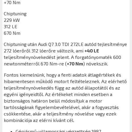
+70 Nm
Chiptuning
229 kW
312 LE
670 Nm
Chiptuning után
Audi Q7 3.0 TDI 272LE
autód tejlesítménye
272 lóerőről 312 lóerőre változik, ami
+40 LE
teljesítménynövekedést jelent. A forgatónyomaték 600
newtonméterről 670 Nm-re (
+70 Nm
) növekszik.
Fontos kiemelnünk, hogy a fenti adatok átlagértékek és
hibamentesen működő motort feltételeznek. Az elérhető
teljesítménynövekedés függ az autód állapotától és az
egyéni igényeidtől. Az értékeket minden esetben a
biztonságos határon belül módosítjuk a motor
tartósságának figyelembevételével, akár a fogyasztás
csökkentése, akár a teljesítmény növelése vagy ezek
kombinációja az elérni kívánt cél.
Gépjármű-villamossági végzettség 1987