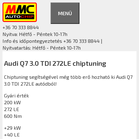
Kilépés
a
MENÜ
tartalomba
+36 70 333 8844
Nyitva: Hétfő - Péntek 10-17h
Info és időpontegyeztetés +36 70 333 8844 |
Nyitvatartás: Hétfő - Péntek 10-17h
Audi Q7 3.0 TDI 272LE chiptuning
Chiptuning segítségével még több erő hozható ki Audi Q7
3.0 TDI 272LE autódból!
Gyári érték
200 kW
272 LE
600 Nm
+29 kW
+40 LE