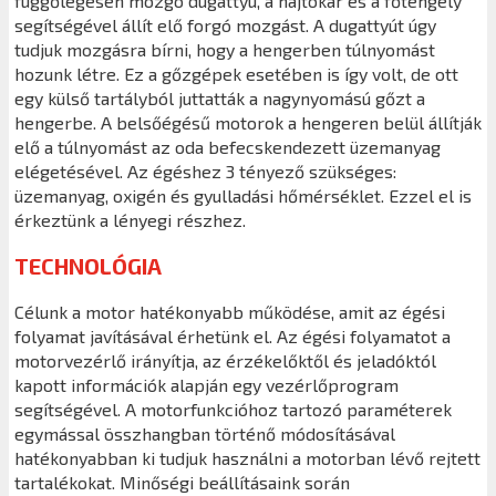
függőlegesen mozgó dugattyú, a hajtókar és a főtengely
segítségével állít elő forgó mozgást. A dugattyút úgy
tudjuk mozgásra bírni, hogy a hengerben túlnyomást
hozunk létre. Ez a gőzgépek esetében is így volt, de ott
egy külső tartályból juttatták a nagynyomású gőzt a
hengerbe. A belsőégésű motorok a hengeren belül állítják
elő a túlnyomást az oda befecskendezett üzemanyag
elégetésével. Az égéshez 3 tényező szükséges:
üzemanyag, oxigén és gyulladási hőmérséklet. Ezzel el is
érkeztünk a lényegi részhez.
TECHNOLÓGIA
Célunk a motor hatékonyabb működése, amit az égési
folyamat javításával érhetünk el. Az égési folyamatot a
motorvezérlő irányítja, az érzékelőktől és jeladóktól
kapott információk alapján egy vezérlőprogram
segítségével. A motorfunkcióhoz tartozó paraméterek
egymással összhangban történő módosításával
hatékonyabban ki tudjuk használni a motorban lévő rejtett
tartalékokat. Minőségi beállításaink során