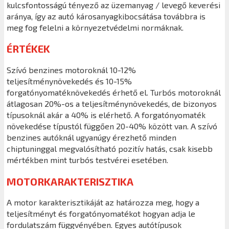
kulcsfontosságú tényező az üzemanyag / levegő keverési
aránya, így az autó károsanyagkibocsátása továbbra is
meg fog felelni a környezetvédelmi normáknak.
ÉRTÉKEK
Szívó benzines motoroknál 10-12%
teljesítménynövekedés és 10-15%
forgatónyomatéknövekedés érhető el. Turbós motoroknál
átlagosan 20%-os a teljesítménynövekedés, de bizonyos
típusoknál akár a 40% is elérhető. A forgatónyomaték
növekedése típustól függően 20-40% között van. A szívó
benzines autóknál ugyanúgy érezhető minden
chiptuninggal megvalósítható pozitív hatás, csak kisebb
mértékben mint turbós testvérei esetében.
MOTORKARAKTERISZTIKA
A motor karakterisztikáját az határozza meg, hogy a
teljesítményt és forgatónyomatékot hogyan adja le
fordulatszám függvényében. Egyes autótípusok