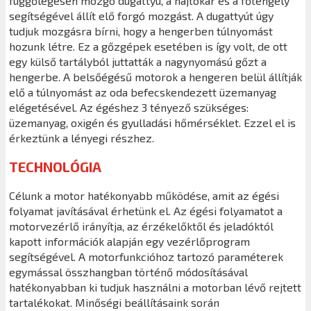
függőlegesen mozgó dugattyú, a hajtókar és a főtengely
segítségével állít elő forgó mozgást. A dugattyút úgy
tudjuk mozgásra bírni, hogy a hengerben túlnyomást
hozunk létre. Ez a gőzgépek esetében is így volt, de ott
egy külső tartályból juttatták a nagynyomású gőzt a
hengerbe. A belsőégésű motorok a hengeren belül állítják
elő a túlnyomást az oda befecskendezett üzemanyag
elégetésével. Az égéshez 3 tényező szükséges:
üzemanyag, oxigén és gyulladási hőmérséklet. Ezzel el is
érkeztünk a lényegi részhez.
TECHNOLÓGIA
Célunk a motor hatékonyabb működése, amit az égési
folyamat javításával érhetünk el. Az égési folyamatot a
motorvezérlő irányítja, az érzékelőktől és jeladóktól
kapott információk alapján egy vezérlőprogram
segítségével. A motorfunkcióhoz tartozó paraméterek
egymással összhangban történő módosításával
hatékonyabban ki tudjuk használni a motorban lévő rejtett
tartalékokat. Minőségi beállításaink során