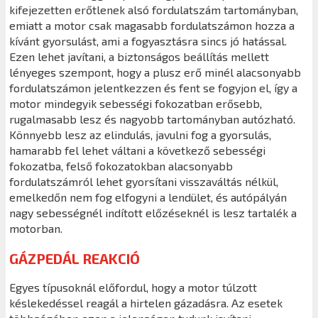
kifejezetten erőtlenek alsó fordulatszám tartományban,
emiatt a motor csak magasabb fordulatszámon hozza a
kívánt gyorsulást, ami a fogyasztásra sincs jó hatással.
Ezen lehet javítani, a biztonságos beállítás mellett
lényeges szempont, hogy a plusz erő minél alacsonyabb
fordulatszámon jelentkezzen és fent se fogyjon el, így a
motor mindegyik sebességi fokozatban erősebb,
rugalmasabb lesz és nagyobb tartományban autózható.
Könnyebb lesz az elindulás, javulni fog a gyorsulás,
hamarabb fel lehet váltani a következő sebességi
fokozatba, felső fokozatokban alacsonyabb
fordulatszámról lehet gyorsítani visszaváltás nélkül,
emelkedőn nem fog elfogyni a lendület, és autópályán
nagy sebességnél indított előzéseknél is lesz tartalék a
motorban.
GÁZPEDÁL REAKCIÓ
Egyes típusoknál előfordul, hogy a motor túlzott
késlekedéssel reagál a hirtelen gázadásra. Az esetek