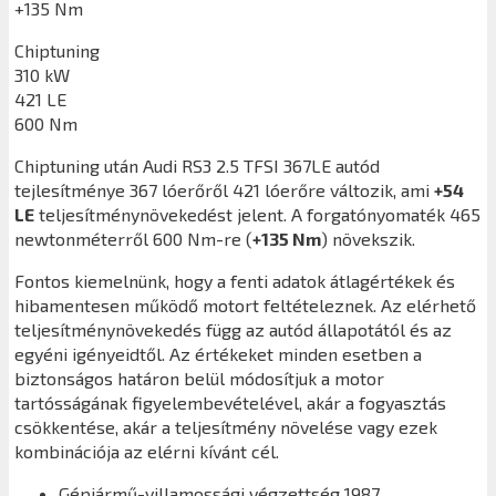
+135 Nm
Chiptuning
310 kW
421 LE
600 Nm
Chiptuning után
Audi RS3 2.5 TFSI 367LE
autód
tejlesítménye 367 lóerőről 421 lóerőre változik, ami
+54
LE
teljesítménynövekedést jelent. A forgatónyomaték 465
newtonméterről 600 Nm-re (
+135 Nm
) növekszik.
Fontos kiemelnünk, hogy a fenti adatok átlagértékek és
hibamentesen működő motort feltételeznek. Az elérhető
teljesítménynövekedés függ az autód állapotától és az
egyéni igényeidtől. Az értékeket minden esetben a
biztonságos határon belül módosítjuk a motor
tartósságának figyelembevételével, akár a fogyasztás
csökkentése, akár a teljesítmény növelése vagy ezek
kombinációja az elérni kívánt cél.
Gépjármű-villamossági végzettség 1987