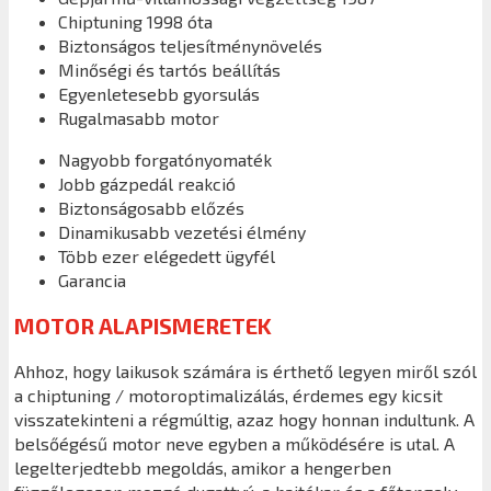
Chiptuning 1998 óta
Biztonságos teljesítménynövelés
Minőségi és tartós beállítás
Egyenletesebb gyorsulás
Rugalmasabb motor
Nagyobb forgatónyomaték
Jobb gázpedál reakció
Biztonságosabb előzés
Dinamikusabb vezetési élmény
Több ezer elégedett ügyfél
Garancia
MOTOR ALAPISMERETEK
Ahhoz, hogy laikusok számára is érthető legyen miről szól
a chiptuning / motoroptimalizálás, érdemes egy kicsit
visszatekinteni a régmúltig, azaz hogy honnan indultunk. A
belsőégésű motor neve egyben a működésére is utal. A
legelterjedtebb megoldás, amikor a hengerben