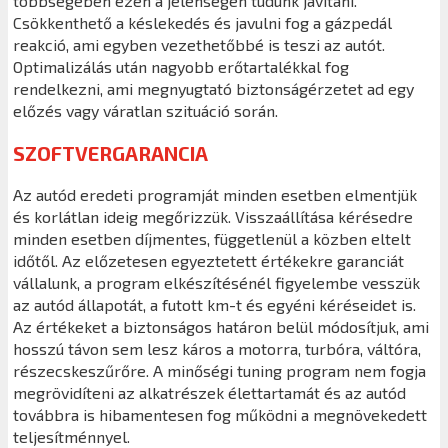
többségében ezen a jelenségen tudunk javítani.
Csökkenthető a késlekedés és javulni fog a gázpedál
reakció, ami egyben vezethetőbbé is teszi az autót.
Optimalizálás után nagyobb erőtartalékkal fog
rendelkezni, ami megnyugtató biztonságérzetet ad egy
előzés vagy váratlan szituáció során.
SZOFTVERGARANCIA
Az autód eredeti programját minden esetben elmentjük
és korlátlan ideig megőrizzük. Visszaállítása kérésedre
minden esetben díjmentes, függetlenül a közben eltelt
időtől. Az előzetesen egyeztetett értékekre garanciát
vállalunk, a program elkészítésénél figyelembe vesszük
az autód állapotát, a futott km-t és egyéni kéréseidet is.
Az értékeket a biztonságos határon belül módosítjuk, ami
hosszú távon sem lesz káros a motorra, turbóra, váltóra,
részecskeszűrőre. A minőségi tuning program nem fogja
megrövidíteni az alkatrészek élettartamát és az autód
továbbra is hibamentesen fog működni a megnövekedett
teljesítménnyel.