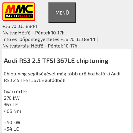
Kilépés
a
MENÜ
tartalomba
+36 70 333 8844
Nyitva: Hétfő - Péntek 10-17h
Info és időpontegyeztetés +36 70 333 8844 |
Nyitvatartás: Hétfő - Péntek 10-17h
Audi RS3 2.5 TFSI 367LE chiptuning
Chiptuning segítségével még több erő hozható ki Audi
RS3 2.5 TFSI 367LE autódból!
Gyári érték
270 kW
367 LE
465 Nm
+40 kW
+54 LE