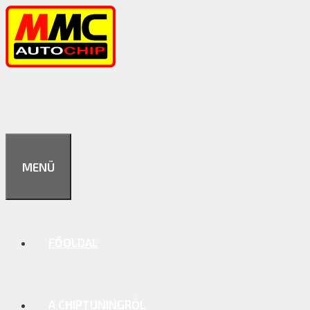
Kilépés
a
tartalomba
MENÜ
FŐOLDAL
A CHIPTUNINGRÓL