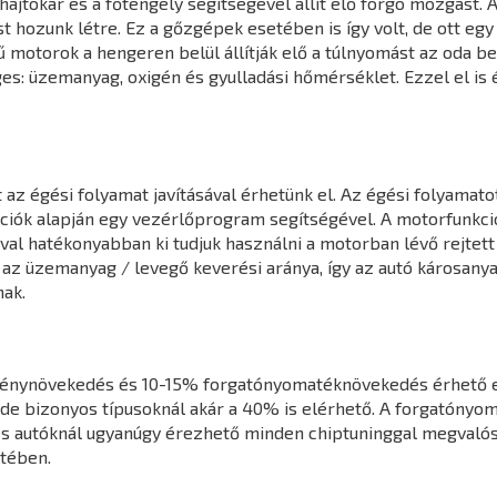
jtókar és a főtengely segítségével állít elő forgó mozgást. A
hozunk létre. Ez a gőzgépek esetében is így volt, de ott egy k
 motorok a hengeren belül állítják elő a túlnyomást az oda 
s: üzemanyag, oxigén és gyulladási hőmérséklet. Ezzel el is 
z égési folyamat javításával érhetünk el. Az égési folyamatot
mációk alapján egy vezérlőprogram segítségével. A motorfunk
l hatékonyabban ki tudjuk használni a motorban lévő rejtett 
 az üzemanyag / levegő keverési aránya, így az autó károsany
ak.
ménynövekedés és 10-15% forgatónyomatéknövekedés érhető e
de bizonyos típusoknál akár a 40% is elérhető. A forgatónyo
s autóknál ugyanúgy érezhető minden chiptuninggal megvalósít
tében.