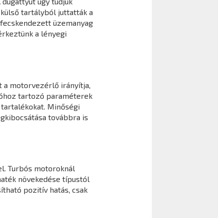
 dugattyút úgy tudjuk
ülső tartályból juttatták a
befecskendezett üzemanyag
érkeztünk a lényegi
 a motorvezérlő irányítja,
cióhoz tartozó paraméterek
tartalékokat. Minőségi
agkibocsátása továbbra is
l. Turbós motoroknál
maték növekedése típustól
ható pozitív hatás, csak