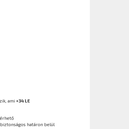
zik, ami
+34 LE
lérhető
 biztonságos határon belül