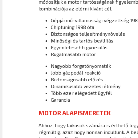
módosítjuk a motor tartósságának figyelembe
kombinációja az elérni kívánt cél.
Gépjármű-villamossági végzettség 198
Chiptuning 1998 óta
Biztonságos teljesítménynövelés
Minőségi és tartós beállítás
Egyenletesebb gyorsulás
Rugalmasabb motor
Nagyobb forgatónyomaték
Jobb gázpedál reakció
Biztonságosabb előzés
Dinamikusabb vezetési élmény
Több ezer elégedett ügyfél
Garancia
MOTOR ALAPISMERETEK
Ahhoz, hogy laikusok számára is érthető legy
régmúltig, azaz hogy honnan indultunk. A b