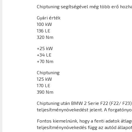
Chiptuning segítségével még több erő hozha
Gyári érték
100 kW
136 LE
320 Nm
+25 kW
+34 LE
+70 Nm
Chiptuning
125 kW
170 LE
390 Nm
Chiptuning után
BMW 2 Serie F22 (F22/ F23)
teljesítménynövekedést jelent. A forgatón
Fontos kiemelnünk, hogy a fenti adatok átl
teljesítménynövekedés függ az autód állapot