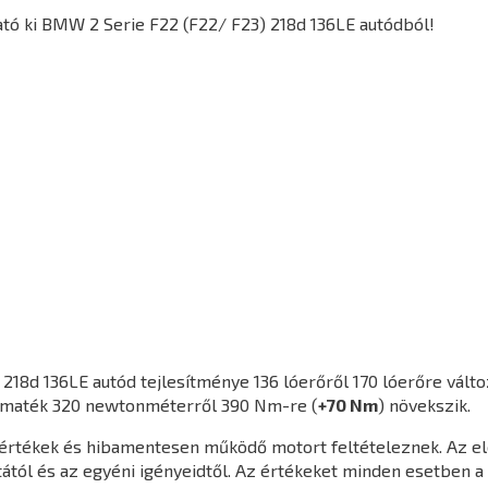
tó ki BMW 2 Serie F22 (F22/ F23) 218d 136LE autódból!
 218d 136LE
autód tejlesítménye 136 lóerőről 170 lóerőre válto
yomaték 320 newtonméterről 390 Nm-re (
+70 Nm
) növekszik.
agértékek és hibamentesen működő motort feltételeznek. Az e
ától és az egyéni igényeidtől. Az értékeket minden esetben a