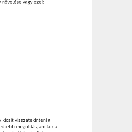
y növelése vagy ezek
kicsit visszatekinteni a
jedtebb megoldás, amikor a