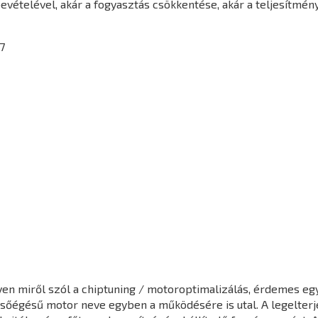
vételével, akár a fogyasztás csökkentése, akár a teljesítmén
7
en miről szól a chiptuning / motoroptimalizálás, érdemes egy 
elsőégésű motor neve egyben a működésére is utal. A legelter