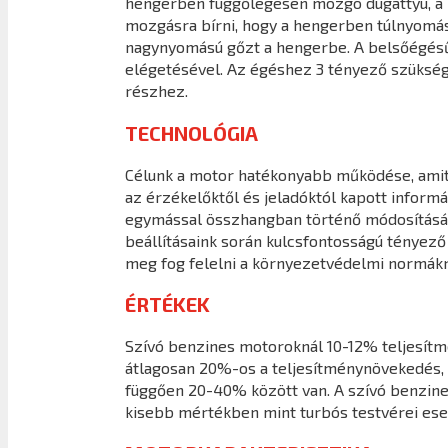
hengerben függőlegesen mozgó dugattyú, a ha
mozgásra bírni, hogy a hengerben túlnyomást 
nagynyomású gőzt a hengerbe. A belsőégésű
elégetésével. Az égéshez 3 tényező szüksége
részhez.
TECHNOLÓGIA
Célunk a motor hatékonyabb működése, amit a
az érzékelőktől és jeladóktól kapott infor
egymással összhangban történő módosításáva
beállításaink során kulcsfontosságú tényező
meg fog felelni a környezetvédelmi normákn
ÉRTÉKEK
Szívó benzines motoroknál 10-12% teljesít
átlagosan 20%-os a teljesítménynövekedés, 
függően 20-40% között van. A szívó benzine
kisebb mértékben mint turbós testvérei ese