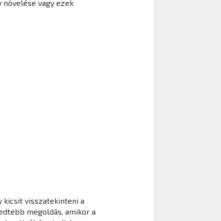
y növelése vagy ezek
kicsit visszatekinteni a
jedtebb megoldás, amikor a