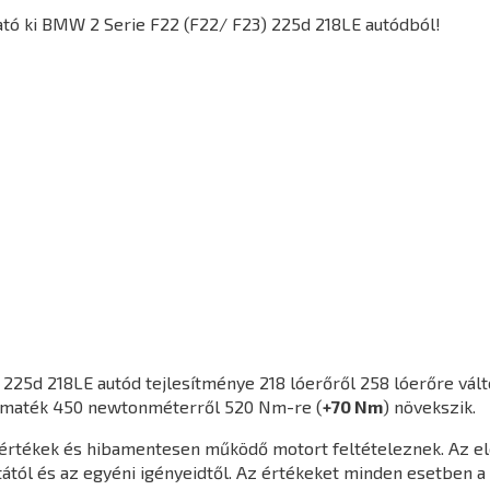
tó ki BMW 2 Serie F22 (F22/ F23) 225d 218LE autódból!
 225d 218LE
autód tejlesítménye 218 lóerőről 258 lóerőre vált
yomaték 450 newtonméterről 520 Nm-re (
+70 Nm
) növekszik.
agértékek és hibamentesen működő motort feltételeznek. Az e
ától és az egyéni igényeidtől. Az értékeket minden esetben a