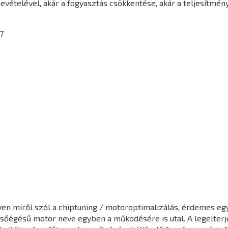
vételével, akár a fogyasztás csökkentése, akár a teljesítmén
7
en miről szól a chiptuning / motoroptimalizálás, érdemes egy 
elsőégésű motor neve egyben a működésére is utal. A legelter