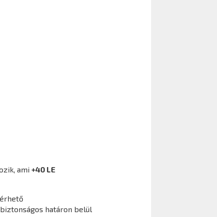
ozik, ami
+40 LE
lérhető
 biztonságos határon belül