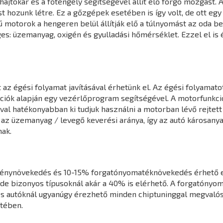
jtókar és a főtengely segítségével állít elő forgó mozgást. A
hozunk létre. Ez a gőzgépek esetében is így volt, de ott egy k
 motorok a hengeren belül állítják elő a túlnyomást az oda 
s: üzemanyag, oxigén és gyulladási hőmérséklet. Ezzel el is 
z égési folyamat javításával érhetünk el. Az égési folyamatot
mációk alapján egy vezérlőprogram segítségével. A motorfunk
l hatékonyabban ki tudjuk használni a motorban lévő rejtett 
 az üzemanyag / levegő keverési aránya, így az autó károsany
ak.
ménynövekedés és 10-15% forgatónyomatéknövekedés érhető e
de bizonyos típusoknál akár a 40% is elérhető. A forgatónyo
s autóknál ugyanúgy érezhető minden chiptuninggal megvalósít
tében.