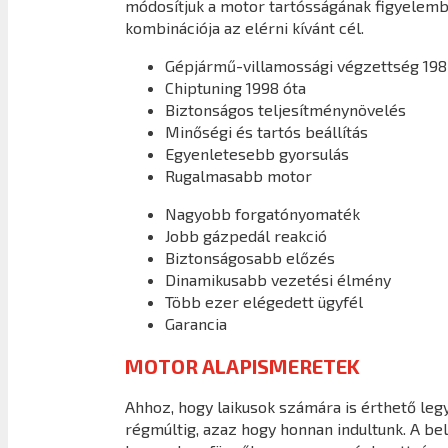
módosítjuk a motor tartósságának figyelembe
kombinációja az elérni kívánt cél.
Gépjármű-villamossági végzettség 198
Chiptuning 1998 óta
Biztonságos teljesítménynövelés
Minőségi és tartós beállítás
Egyenletesebb gyorsulás
Rugalmasabb motor
Nagyobb forgatónyomaték
Jobb gázpedál reakció
Biztonságosabb előzés
Dinamikusabb vezetési élmény
Több ezer elégedett ügyfél
Garancia
MOTOR ALAPISMERETEK
Ahhoz, hogy laikusok számára is érthető legy
régmúltig, azaz hogy honnan indultunk. A b