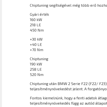
Chiptuning segítségével még több erő hozha
Gyári érték
160 kW
218 LE
450 Nm
+30 kW
+40 LE
+70 Nm
Chiptuning
190 kW
258 LE
520 Nm
Chiptuning után
BMW 2 Serie F22 (F22/ F23)
teljesítménynövekedést jelent. A forgatón
Fontos kiemelnünk, hogy a fenti adatok átl
teljesítménynövekedés függ az autód állapot