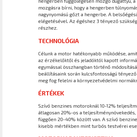
hengerben függőlegesen mozgó dugattyú, a ha
mozgásra bírni, hogy a hengerben túlnyomást 
nagynyomású gőzt a hengerbe. A belsőégésű
elégetésével. Az égéshez 3 tényező szüksége
részhez.
TECHNOLÓGIA
Célunk a motor hatékonyabb működése, amit a
az érzékelőktől és jeladóktól kapott infor
egymással összhangban történő módosításáva
beállításaink során kulcsfontosságú tényező
meg fog felelni a környezetvédelmi normákn
ÉRTÉKEK
Szívó benzines motoroknál 10-12% teljesít
átlagosan 20%-os a teljesítménynövekedés, 
függően 20-40% között van. A szívó benzine
kisebb mértékben mint turbós testvérei ese