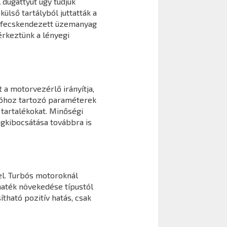
 dugattyút úgy tudjuk
ülső tartályból juttatták a
befecskendezett üzemanyag
érkeztünk a lényegi
 a motorvezérlő irányítja,
cióhoz tartozó paraméterek
tartalékokat. Minőségi
agkibocsátása továbbra is
l. Turbós motoroknál
maték növekedése típustól
ható pozitív hatás, csak