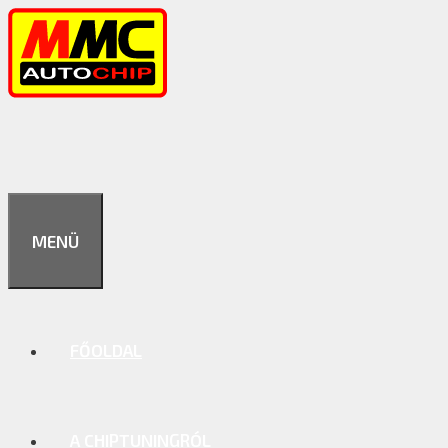
Kilépés
a
tartalomba
MENÜ
FŐOLDAL
A CHIPTUNINGRÓL