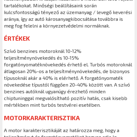
tartalékokat. Minőségi beállításaink során
kulcsfontosságú tényező az üzemanyag / levegő keverési
aránya, így az autó károsanyagkibocsátása továbbra is
meg fog felelni a környezetvédelmi normáknak.
ÉRTÉKEK
Szívó benzines motoroknál 10-12%
teljesítménynövekedés és 10-15%
forgatónyomatéknövekedés érhető el. Turbós motoroknál
átlagosan 20%-os a teljesítménynövekedés, de bizonyos
típusoknál akár a 40% is elérhető. A forgatónyomaték
növekedése típustól függően 20-40% között van. A szívó
benzines autóknál ugyanúgy érezhető minden
chiptuninggal megvalósítható pozitív hatás, csak kisebb
mértékben mint turbós testvérei esetében.
MOTORKARAKTERISZTIKA
A motor karakterisztikáját az határozza meg, hogy a
teljesítményt és forgatónyomatékot hogyan adja le