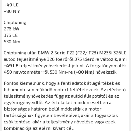
+49 LE
+80 Nm
Chiptuning
276 kW
375 LE
530 Nm
Chiptuning után
BMW 2 Serie F22 (F22/ F23) M235i 326LE
autód tejlesítménye 326 lóerőről 375 lóerőre változik, ami
+49 LE
teljesítménynövekedést jelent. A forgatónyomaték
450 newtonméterről 530 Nm-re (
+80 Nm
) növekszik.
Fontos kiemelnünk, hogy a fenti adatok átlagértékek és
hibamentesen működő motort feltételeznek. Az elérhető
teljesítménynövekedés függ az autód állapotától és az
egyéni igényeidtől. Az értékeket minden esetben a
biztonságos határon belül módosítjuk a motor
tartósságának figyelembevételével, akár a fogyasztás
csökkentése, akár a teljesítmény növelése vagy ezek
kombinációja az elérni kívánt cél.