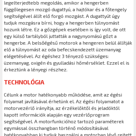
legelterjedtebb megoldás, amikor a hengerben
függőlegesen mozgó dugattyú, a hajtókar és a főtengely
segítségével állít elő forgó mozgást. A dugattyút úgy
tudjuk mozgásra bírni, hogy a hengerben túlnyomást
hozunk létre. Ez a gőzgépek esetében is így volt, de ott
egy külső tartályból juttatták a nagynyomású gőzt a
hengerbe. A belsőégésű motorok a hengeren belül állítják
elő a túlnyomást az oda befecskendezett üzemanyag
elégetésével. Az égéshez 3 tényező szükséges:
üzemanyag, oxigén és gyulladási hőmérséklet. Ezzel el is
érkeztünk a lényegi részhez.
TECHNOLÓGIA
Célunk a motor hatékonyabb működése, amit az égési
folyamat javításával érhetünk el. Az égési folyamatot a
motorvezérlő irányítja, az érzékelőktől és jeladóktól
kapott információk alapján egy vezérlőprogram
segítségével. A motorfunkcióhoz tartozó paraméterek
egymással összhangban történő módosításával
hatékonyabban ki tudjuk használni a motorban lévő rejtett