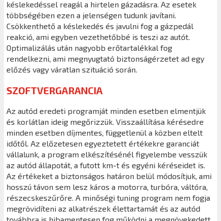
késlekedéssel reagál a hirtelen gázadásra. Az esetek
többségében ezen a jelenségen tudunk javítani.
Csökkenthető a késlekedés és javulni fog a gázpedál
reakció, ami egyben vezethetőbbé is teszi az autót.
Optimalizálás után nagyobb erőtartalékkal fog
rendelkezni, ami megnyugtató biztonságérzetet ad egy
előzés vagy váratlan szituáció során.
SZOFTVERGARANCIA
Az autód eredeti programját minden esetben elmentjük
és korlátlan ideig megőrizzük. Visszaállítása kérésedre
minden esetben díjmentes, függetlenül a közben eltelt
időtől. Az előzetesen egyeztetett értékekre garanciát
vállalunk, a program elkészítésénél figyelembe vesszük
az autód állapotát, a futott km-t és egyéni kéréseidet is.
Az értékeket a biztonságos határon belül módosítjuk, ami
hosszú távon sem lesz káros a motorra, turbóra, váltóra,
részecskeszűrőre. A minőségi tuning program nem fogja
megrövidíteni az alkatrészek élettartamát és az autód
továbbra is hibamentesen fog működni a megnövekedett