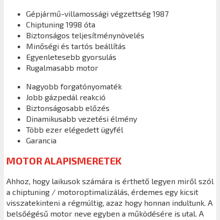
Gépjármű-villamossági végzettség 1987
Chiptuning 1998 óta
Biztonságos teljesítménynövelés
Minőségi és tartós beállítás
Egyenletesebb gyorsulás
Rugalmasabb motor
Nagyobb forgatónyomaték
Jobb gázpedál reakció
Biztonságosabb előzés
Dinamikusabb vezetési élmény
Több ezer elégedett ügyfél
Garancia
MOTOR ALAPISMERETEK
Ahhoz, hogy laikusok számára is érthető legyen miről szól
a chiptuning / motoroptimalizálás, érdemes egy kicsit
visszatekinteni a régmúltig, azaz hogy honnan indultunk. A
belsőégésű motor neve egyben a működésére is utal. A