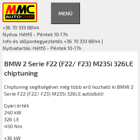
Kilépés
a
MENÜ
tartalomba
+36 70 333 8844
Nyitva: Hétfő - Péntek 10-17h
Info és időpontegyeztetés +36 70 333 8844 |
Nyitvatartás: Hétfő - Péntek 10-17h
BMW 2 Serie F22 (F22/ F23) M235i 326LE
chiptuning
Chiptuning segítségével még több erő hozható ki BMW 2
Serie F22 (F22/ F23) M235i 326LE autódból!
Gyári érték
240 kW
326 LE
450 Nm
+36 kW