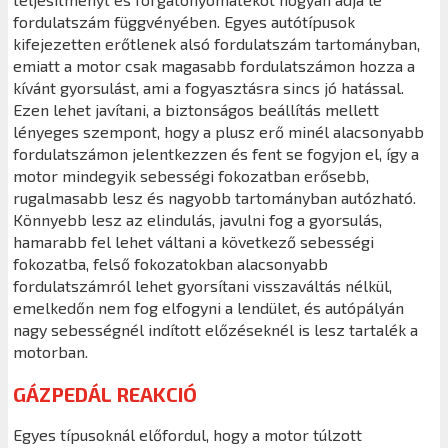
fordulatszám függvényében. Egyes autótípusok
kifejezetten erőtlenek alsó fordulatszám tartományban,
emiatt a motor csak magasabb fordulatszámon hozza a
kívánt gyorsulást, ami a fogyasztásra sincs jó hatással.
Ezen lehet javítani, a biztonságos beállítás mellett
lényeges szempont, hogy a plusz erő minél alacsonyabb
fordulatszámon jelentkezzen és fent se fogyjon el, így a
motor mindegyik sebességi fokozatban erősebb,
rugalmasabb lesz és nagyobb tartományban autózható.
Könnyebb lesz az elindulás, javulni fog a gyorsulás,
hamarabb fel lehet váltani a következő sebességi
fokozatba, felső fokozatokban alacsonyabb
fordulatszámról lehet gyorsítani visszaváltás nélkül,
emelkedőn nem fog elfogyni a lendület, és autópályán
nagy sebességnél indított előzéseknél is lesz tartalék a
motorban.
GÁZPEDÁL REAKCIÓ
Egyes típusoknál előfordul, hogy a motor túlzott