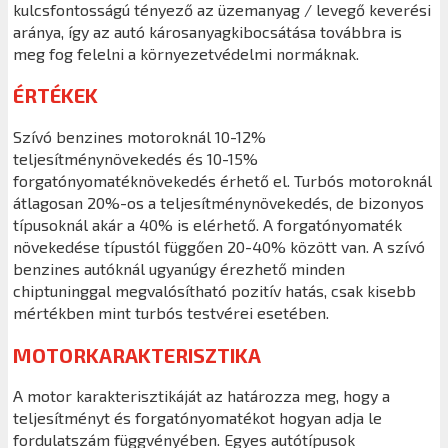
kulcsfontosságú tényező az üzemanyag / levegő keverési
aránya, így az autó károsanyagkibocsátása továbbra is
meg fog felelni a környezetvédelmi normáknak.
ÉRTÉKEK
Szívó benzines motoroknál 10-12%
teljesítménynövekedés és 10-15%
forgatónyomatéknövekedés érhető el. Turbós motoroknál
átlagosan 20%-os a teljesítménynövekedés, de bizonyos
típusoknál akár a 40% is elérhető. A forgatónyomaték
növekedése típustól függően 20-40% között van. A szívó
benzines autóknál ugyanúgy érezhető minden
chiptuninggal megvalósítható pozitív hatás, csak kisebb
mértékben mint turbós testvérei esetében.
MOTORKARAKTERISZTIKA
A motor karakterisztikáját az határozza meg, hogy a
teljesítményt és forgatónyomatékot hogyan adja le
fordulatszám függvényében. Egyes autótípusok