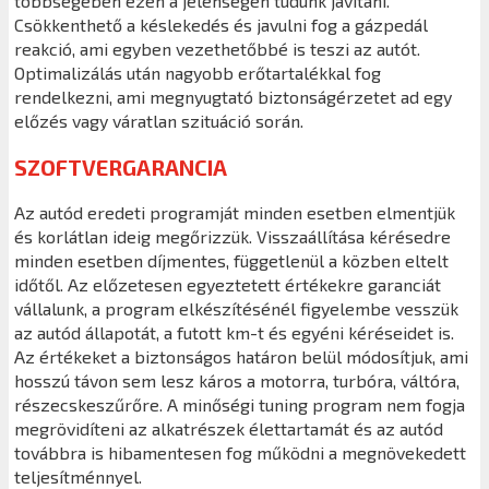
többségében ezen a jelenségen tudunk javítani.
Csökkenthető a késlekedés és javulni fog a gázpedál
reakció, ami egyben vezethetőbbé is teszi az autót.
Optimalizálás után nagyobb erőtartalékkal fog
rendelkezni, ami megnyugtató biztonságérzetet ad egy
előzés vagy váratlan szituáció során.
SZOFTVERGARANCIA
Az autód eredeti programját minden esetben elmentjük
és korlátlan ideig megőrizzük. Visszaállítása kérésedre
minden esetben díjmentes, függetlenül a közben eltelt
időtől. Az előzetesen egyeztetett értékekre garanciát
vállalunk, a program elkészítésénél figyelembe vesszük
az autód állapotát, a futott km-t és egyéni kéréseidet is.
Az értékeket a biztonságos határon belül módosítjuk, ami
hosszú távon sem lesz káros a motorra, turbóra, váltóra,
részecskeszűrőre. A minőségi tuning program nem fogja
megrövidíteni az alkatrészek élettartamát és az autód
továbbra is hibamentesen fog működni a megnövekedett
teljesítménnyel.