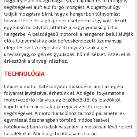
függőlegesen mozgó dugattyú, a hajtókar és a főtengely
segítségével állít elő forgó mozgást. A dugattyút úgy
tudjuk mozgásra bírni, hogy a hengerben túlnyomást
hozunk létre. Ez a gőzgépek esetében is így volt, de ott
egy külső tartályból juttatták a nagynyomású gőzt a
hengerbe. A belsőégésű motorok a hengeren belül állítják
elő a túlnyomást az oda befecskendezett üzemanyag
elégetésével. Az égéshez 3 tényező szükséges:
üzemanyag, oxigén és gyulladási hőmérséklet. Ezzel el is
érkeztünk a lényegi részhez.
TECHNOLÓGIA
Célunk a motor hatékonyabb működése, amit az égési
folyamat javításával érhetünk el. Az égési folyamatot a
motorvezérlő irányítja, az érzékelőktől és jeladóktól
kapott információk alapján egy vezérlőprogram
segítségével. A motorfunkcióhoz tartozó paraméterek
egymással összhangban történő módosításával
hatékonyabban ki tudjuk használni a motorban lévő rejtett
tartalékokat. Minőségi beállításaink során