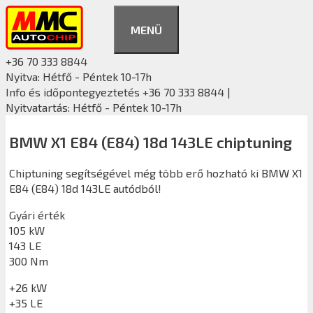
Kilépés
a
MENÜ
tartalomba
+36 70 333 8844
Nyitva: Hétfő - Péntek 10-17h
Info és időpontegyeztetés +36 70 333 8844 |
Nyitvatartás: Hétfő - Péntek 10-17h
BMW X1 E84 (E84) 18d 143LE chiptuning
Chiptuning segítségével még több erő hozható ki BMW X1
E84 (E84) 18d 143LE autódból!
Gyári érték
105 kW
143 LE
300 Nm
+26 kW
+35 LE