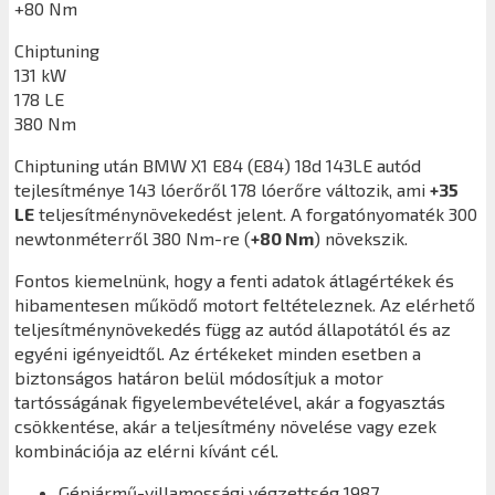
+80 Nm
Chiptuning
131 kW
178 LE
380 Nm
Chiptuning után
BMW X1 E84 (E84) 18d 143LE
autód
tejlesítménye 143 lóerőről 178 lóerőre változik, ami
+35
LE
teljesítménynövekedést jelent. A forgatónyomaték 300
newtonméterről 380 Nm-re (
+80 Nm
) növekszik.
Fontos kiemelnünk, hogy a fenti adatok átlagértékek és
hibamentesen működő motort feltételeznek. Az elérhető
teljesítménynövekedés függ az autód állapotától és az
egyéni igényeidtől. Az értékeket minden esetben a
biztonságos határon belül módosítjuk a motor
tartósságának figyelembevételével, akár a fogyasztás
csökkentése, akár a teljesítmény növelése vagy ezek
kombinációja az elérni kívánt cél.
Gépjármű-villamossági végzettség 1987