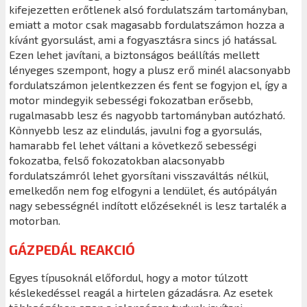
kifejezetten erőtlenek alsó fordulatszám tartományban,
emiatt a motor csak magasabb fordulatszámon hozza a
kívánt gyorsulást, ami a fogyasztásra sincs jó hatással.
Ezen lehet javítani, a biztonságos beállítás mellett
lényeges szempont, hogy a plusz erő minél alacsonyabb
fordulatszámon jelentkezzen és fent se fogyjon el, így a
motor mindegyik sebességi fokozatban erősebb,
rugalmasabb lesz és nagyobb tartományban autózható.
Könnyebb lesz az elindulás, javulni fog a gyorsulás,
hamarabb fel lehet váltani a következő sebességi
fokozatba, felső fokozatokban alacsonyabb
fordulatszámról lehet gyorsítani visszaváltás nélkül,
emelkedőn nem fog elfogyni a lendület, és autópályán
nagy sebességnél indított előzéseknél is lesz tartalék a
motorban.
GÁZPEDÁL REAKCIÓ
Egyes típusoknál előfordul, hogy a motor túlzott
késlekedéssel reagál a hirtelen gázadásra. Az esetek