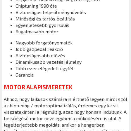
Chiptuning 1998 óta
Biztonságos teljesítménynövelés
Minőségi és tartós beállítás
Egyenletesebb gyorsulás
Rugalmasabb motor
Nagyobb forgatónyomaték
Jobb gázpedál reakció
Biztonságosabb előzés
Dinamikusabb vezetési élmény
Több ezer elégedett ügyfél
Garancia
MOTOR ALAPISMERETEK
Ahhoz, hogy laikusok számára is érthető legyen miről szól
a chiptuning / motoroptimalizálás, érdemes egy kicsit
visszatekinteni a régmúltig, azaz hogy honnan indultunk. A
belsőégésű motor neve egyben a működésére is utal. A
legelterjedtebb megoldás, amikor a hengerben