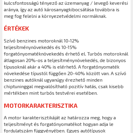
kulcsfontosságú tényező az üzemanyag / levegő keverési
aránya, így az autó károsanyagkibocsátása továbbra is
meg fog felelni a környezetvédelmi normáknak.
ÉRTÉKEK
Szívó benzines motoroknál 10-12%
teljesítménynövekedés és 10-15%
forgatónyomatéknövekedés érhető el. Turbós motoroknál
átlagosan 20%-os a teljesítménynövekedés, de bizonyos
típusoknál akár a 40% is elérhető. A forgatónyomaték
növekedése típustól függően 20-40% között van. A szívó
benzines autóknál ugyanúgy érezhető minden
chiptuninggal megvalósítható pozitív hatás, csak kisebb
mértékben mint turbós testvérei esetében.
MOTORKARAKTERISZTIKA
A motor karakterisztikáját az határozza meg, hogy a
teljesítményt és forgatónyomatékot hogyan adja le
fordulatszám függvényében. Egyes autótípusok