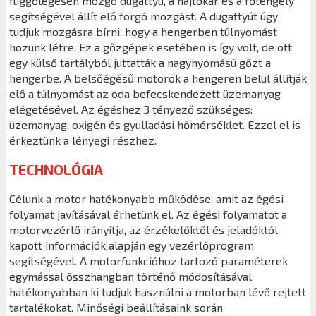
függőlegesen mozgó dugattyú, a hajtókar és a főtengely
segítségével állít elő forgó mozgást. A dugattyút úgy
tudjuk mozgásra bírni, hogy a hengerben túlnyomást
hozunk létre. Ez a gőzgépek esetében is így volt, de ott
egy külső tartályból juttatták a nagynyomású gőzt a
hengerbe. A belsőégésű motorok a hengeren belül állítják
elő a túlnyomást az oda befecskendezett üzemanyag
elégetésével. Az égéshez 3 tényező szükséges:
üzemanyag, oxigén és gyulladási hőmérséklet. Ezzel el is
érkeztünk a lényegi részhez.
TECHNOLÓGIA
Célunk a motor hatékonyabb működése, amit az égési
folyamat javításával érhetünk el. Az égési folyamatot a
motorvezérlő irányítja, az érzékelőktől és jeladóktól
kapott információk alapján egy vezérlőprogram
segítségével. A motorfunkcióhoz tartozó paraméterek
egymással összhangban történő módosításával
hatékonyabban ki tudjuk használni a motorban lévő rejtett
tartalékokat. Minőségi beállításaink során