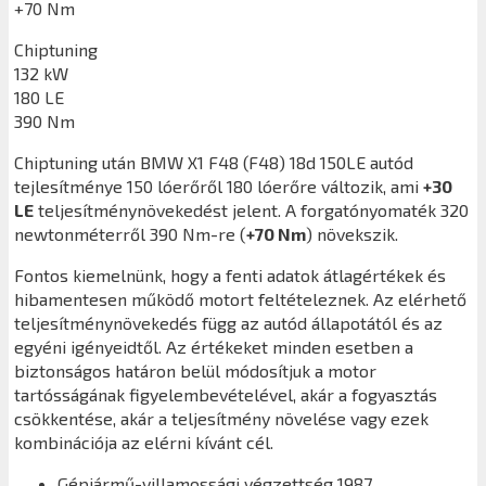
+70 Nm
Chiptuning
132 kW
180 LE
390 Nm
Chiptuning után
BMW X1 F48 (F48) 18d 150LE
autód
tejlesítménye 150 lóerőről 180 lóerőre változik, ami
+30
LE
teljesítménynövekedést jelent. A forgatónyomaték 320
newtonméterről 390 Nm-re (
+70 Nm
) növekszik.
Fontos kiemelnünk, hogy a fenti adatok átlagértékek és
hibamentesen működő motort feltételeznek. Az elérhető
teljesítménynövekedés függ az autód állapotától és az
egyéni igényeidtől. Az értékeket minden esetben a
biztonságos határon belül módosítjuk a motor
tartósságának figyelembevételével, akár a fogyasztás
csökkentése, akár a teljesítmény növelése vagy ezek
kombinációja az elérni kívánt cél.
Gépjármű-villamossági végzettség 1987