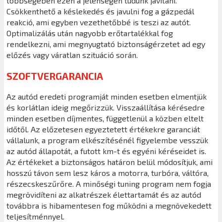
többségében ezen a jelenségen tudunk javítani.
Csökkenthető a késlekedés és javulni fog a gázpedál
reakció, ami egyben vezethetőbbé is teszi az autót.
Optimalizálás után nagyobb erőtartalékkal fog
rendelkezni, ami megnyugtató biztonságérzetet ad egy
előzés vagy váratlan szituáció során.
SZOFTVERGARANCIA
Az autód eredeti programját minden esetben elmentjük
és korlátlan ideig megőrizzük. Visszaállítása kérésedre
minden esetben díjmentes, függetlenül a közben eltelt
időtől. Az előzetesen egyeztetett értékekre garanciát
vállalunk, a program elkészítésénél figyelembe vesszük
az autód állapotát, a futott km-t és egyéni kéréseidet is.
Az értékeket a biztonságos határon belül módosítjuk, ami
hosszú távon sem lesz káros a motorra, turbóra, váltóra,
részecskeszűrőre. A minőségi tuning program nem fogja
megrövidíteni az alkatrészek élettartamát és az autód
továbbra is hibamentesen fog működni a megnövekedett
teljesítménnyel.