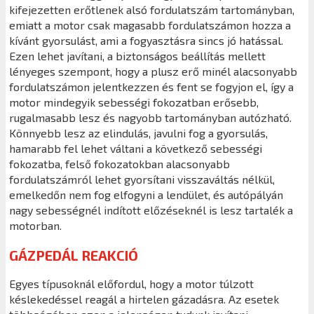
kifejezetten erőtlenek alsó fordulatszám tartományban,
emiatt a motor csak magasabb fordulatszámon hozza a
kívánt gyorsulást, ami a fogyasztásra sincs jó hatással.
Ezen lehet javítani, a biztonságos beállítás mellett
lényeges szempont, hogy a plusz erő minél alacsonyabb
fordulatszámon jelentkezzen és fent se fogyjon el, így a
motor mindegyik sebességi fokozatban erősebb,
rugalmasabb lesz és nagyobb tartományban autózható.
Könnyebb lesz az elindulás, javulni fog a gyorsulás,
hamarabb fel lehet váltani a következő sebességi
fokozatba, felső fokozatokban alacsonyabb
fordulatszámról lehet gyorsítani visszaváltás nélkül,
emelkedőn nem fog elfogyni a lendület, és autópályán
nagy sebességnél indított előzéseknél is lesz tartalék a
motorban.
GÁZPEDÁL REAKCIÓ
Egyes típusoknál előfordul, hogy a motor túlzott
késlekedéssel reagál a hirtelen gázadásra. Az esetek