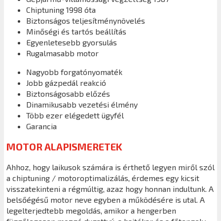
Chiptuning 1998 óta
Biztonságos teljesítménynövelés
Minőségi és tartós beállítás
Egyenletesebb gyorsulás
Rugalmasabb motor
Nagyobb forgatónyomaték
Jobb gázpedál reakció
Biztonságosabb előzés
Dinamikusabb vezetési élmény
Több ezer elégedett ügyfél
Garancia
MOTOR ALAPISMERETEK
Ahhoz, hogy laikusok számára is érthető legyen miről szól
a chiptuning / motoroptimalizálás, érdemes egy kicsit
visszatekinteni a régmúltig, azaz hogy honnan indultunk. A
belsőégésű motor neve egyben a működésére is utal. A
legelterjedtebb megoldás, amikor a hengerben