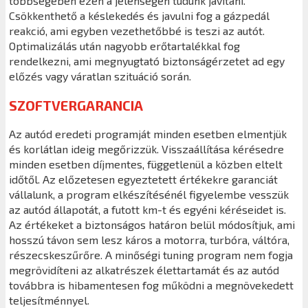
többségében ezen a jelenségen tudunk javítani.
Csökkenthető a késlekedés és javulni fog a gázpedál
reakció, ami egyben vezethetőbbé is teszi az autót.
Optimalizálás után nagyobb erőtartalékkal fog
rendelkezni, ami megnyugtató biztonságérzetet ad egy
előzés vagy váratlan szituáció során.
SZOFTVERGARANCIA
Az autód eredeti programját minden esetben elmentjük
és korlátlan ideig megőrizzük. Visszaállítása kérésedre
minden esetben díjmentes, függetlenül a közben eltelt
időtől. Az előzetesen egyeztetett értékekre garanciát
vállalunk, a program elkészítésénél figyelembe vesszük
az autód állapotát, a futott km-t és egyéni kéréseidet is.
Az értékeket a biztonságos határon belül módosítjuk, ami
hosszú távon sem lesz káros a motorra, turbóra, váltóra,
részecskeszűrőre. A minőségi tuning program nem fogja
megrövidíteni az alkatrészek élettartamát és az autód
továbbra is hibamentesen fog működni a megnövekedett
teljesítménnyel.