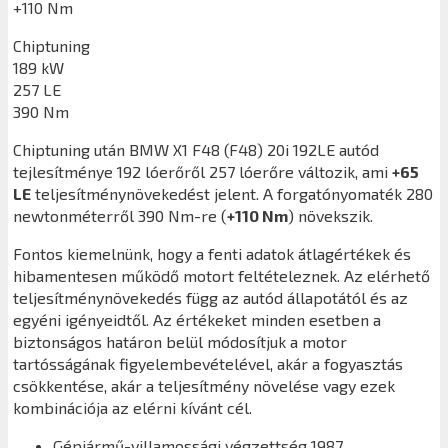
+110 Nm
Chiptuning
189 kW
257 LE
390 Nm
Chiptuning után
BMW X1 F48 (F48) 20i 192LE
autód
tejlesítménye 192 lóerőről 257 lóerőre változik, ami
+65
LE
teljesítménynövekedést jelent. A forgatónyomaték 280
newtonméterről 390 Nm-re (
+110 Nm
) növekszik.
Fontos kiemelnünk, hogy a fenti adatok átlagértékek és
hibamentesen működő motort feltételeznek. Az elérhető
teljesítménynövekedés függ az autód állapotától és az
egyéni igényeidtől. Az értékeket minden esetben a
biztonságos határon belül módosítjuk a motor
tartósságának figyelembevételével, akár a fogyasztás
csökkentése, akár a teljesítmény növelése vagy ezek
kombinációja az elérni kívánt cél.
Gépjármű-villamossági végzettség 1987