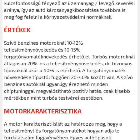
kulcsfontosságú tényező az üzemanyag / levegő keverési
aránya, így az autó károsanyagkibocsátása továbbra is
meg fog felelni a környezetvédelmi normáknak.
ÉRTÉKEK
Szívó benzines motoroknál 10-12%
teljesítménynövekedés és 10-15%
forgatónyomatéknövekedés érhető el. Turbós motoroknál
átlagosan 20%-os a teljesítménynövekedés, de bizonyos
típusoknál akár a 40% is elérhető. A forgatónyomaték
növekedése típustól függően 20-40% között van. A szívó
benzines autóknál ugyanúgy érezhető minden
chiptuninggal megvalósítható pozitív hatás, csak kisebb
mértékben mint turbós testvérei esetében.
MOTORKARAKTERISZTIKA
A motor karakterisztikáját az határozza meg, hogy a
teljesítményt és forgatónyomatékot hogyan adja le
fordulatszám függvényében. Egyes autótípusok