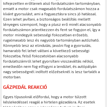
kifejezetten erőtlenek alsó fordulatszám tartományban,
emiatt a motor csak magasabb fordulatszámon hozza a
kívánt gyorsulást, ami a fogyasztásra sincs jó hatással.
Ezen lehet javítani, a biztonságos beállítás mellett
lényeges szempont, hogy a plusz erő minél alacsonyabb
fordulatszámon jelentkezzen és fent se fogyjon el, így a
motor mindegyik sebességi fokozatban erősebb,
rugalmasabb lesz és nagyobb tartományban autózható.
Könnyebb lesz az elindulás, javulni fog a gyorsulás,
hamarabb fel lehet váltani a következő sebességi
fokozatba, felső fokozatokban alacsonyabb
fordulatszámról lehet gyorsítani visszaváltás nélkül,
emelkedőn nem fog elfogyni a lendület, és autópályán
nagy sebességnél indított előzéseknél is lesz tartalék a
motorban.
GÁZPEDÁL REAKCIÓ
Egyes típusoknál előfordul, hogy a motor túlzott
késlekedéssel reagál a hirtelen gázadásra. Az esetek