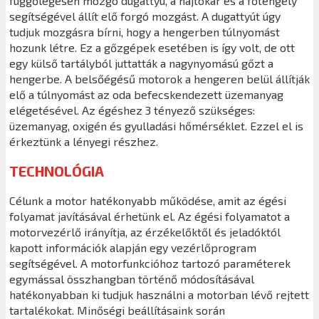
függőlegesen mozgó dugattyú, a hajtókar és a főtengely
segítségével állít elő forgó mozgást. A dugattyút úgy
tudjuk mozgásra bírni, hogy a hengerben túlnyomást
hozunk létre. Ez a gőzgépek esetében is így volt, de ott
egy külső tartályból juttatták a nagynyomású gőzt a
hengerbe. A belsőégésű motorok a hengeren belül állítják
elő a túlnyomást az oda befecskendezett üzemanyag
elégetésével. Az égéshez 3 tényező szükséges:
üzemanyag, oxigén és gyulladási hőmérséklet. Ezzel el is
érkeztünk a lényegi részhez.
TECHNOLÓGIA
Célunk a motor hatékonyabb működése, amit az égési
folyamat javításával érhetünk el. Az égési folyamatot a
motorvezérlő irányítja, az érzékelőktől és jeladóktól
kapott információk alapján egy vezérlőprogram
segítségével. A motorfunkcióhoz tartozó paraméterek
egymással összhangban történő módosításával
hatékonyabban ki tudjuk használni a motorban lévő rejtett
tartalékokat. Minőségi beállításaink során