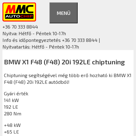
Kilépés
a
MENÜ
tartalomba
+36 70 333 8844
Nyitva: Hétfő - Péntek 10-17h
Info és időpontegyeztetés +36 70 333 8844 |
Nyitvatartás: Hétfő - Péntek 10-17h
BMW X1 F48 (F48) 20i 192LE chiptuning
Chiptuning segítségével még több erő hozható ki BMW X1
F48 (F48) 20i 192LE autódból!
Gyári érték
141 kW
192 LE
280 Nm
+48 kW
+65 LE