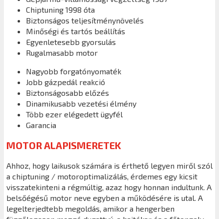
Chiptuning 1998 óta
Biztonságos teljesítménynövelés
Minőségi és tartós beállítás
Egyenletesebb gyorsulás
Rugalmasabb motor
Nagyobb forgatónyomaték
Jobb gázpedál reakció
Biztonságosabb előzés
Dinamikusabb vezetési élmény
Több ezer elégedett ügyfél
Garancia
MOTOR ALAPISMERETEK
Ahhoz, hogy laikusok számára is érthető legyen miről szól
a chiptuning / motoroptimalizálás, érdemes egy kicsit
visszatekinteni a régmúltig, azaz hogy honnan indultunk. A
belsőégésű motor neve egyben a működésére is utal. A
legelterjedtebb megoldás, amikor a hengerben