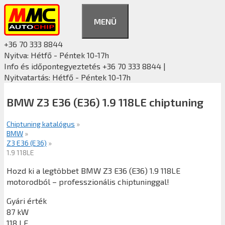
Kilépés
a
MENÜ
tartalomba
+36 70 333 8844
Nyitva: Hétfő - Péntek 10-17h
Info és időpontegyeztetés +36 70 333 8844 |
Nyitvatartás: Hétfő - Péntek 10-17h
BMW Z3 E36 (E36) 1.9 118LE chiptuning
Chiptuning katalógus
»
BMW
»
Z3 E36 (E36)
»
1.9 118LE
Hozd ki a legtöbbet BMW Z3 E36 (E36) 1.9 118LE
motorodból – professzionális chiptuninggal!
Gyári érték
87 kW
118 LE