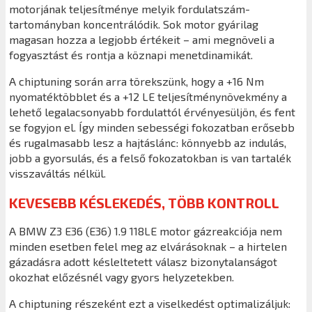
motorjának teljesítménye melyik fordulatszám-
tartományban koncentrálódik. Sok motor gyárilag
magasan hozza a legjobb értékeit – ami megnöveli a
fogyasztást és rontja a köznapi menetdinamikát.
A chiptuning során arra törekszünk, hogy a +16 Nm
nyomatéktöbblet és a +12 LE teljesítménynövekmény a
lehető legalacsonyabb fordulattól érvényesüljön, és fent
se fogyjon el. Így minden sebességi fokozatban erősebb
és rugalmasabb lesz a hajtáslánc: könnyebb az indulás,
jobb a gyorsulás, és a felső fokozatokban is van tartalék
visszaváltás nélkül.
KEVESEBB KÉSLEKEDÉS, TÖBB KONTROLL
A BMW Z3 E36 (E36) 1.9 118LE motor gázreakciója nem
minden esetben felel meg az elvárásoknak – a hirtelen
gázadásra adott késleltetett válasz bizonytalanságot
okozhat előzésnél vagy gyors helyzetekben.
A chiptuning részeként ezt a viselkedést optimalizáljuk: