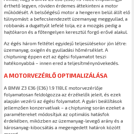
érthető legyen, röviden érdemes áttekinteni a motor
működését. A belsőégésű motor a hengeren belül állít elő
túlnyomást: a befecskendezett üzemanyag meggyullad, a
robbanás a dugattyút lefelé tolja, ez a mozgás pedig a
hajtókaron és a főtengelyen keresztül forgó erővé alakul.
Az égés három feltétel egyidejű teljesülésekor jön létre:
üzemanyag, oxigén és gyulladási hőmérséklet. A
chiptuning éppen ezt az égési folyamatot teszi
hatékonyabbá – innen ered a teljesítménynövekedés.
A MOTORVEZÉRLŐ OPTIMALIZÁLÁSA
A BMW Z3 E36 (E36) 1.9 118LE motorvezérlője
folyamatosan feldolgozza az érzékelők jeleit, és ezek
alapján vezérli az égési folyamatot. A gyári beállítások
jellemzően konzervatívak – a chiptuning során ezeket a
paramétereket módosítjuk az optimális hatásfok
érdekében, miközben az üzemanyag-levegő arány és a
károsanyag-kibocsátás a megengedett határok között
marad.