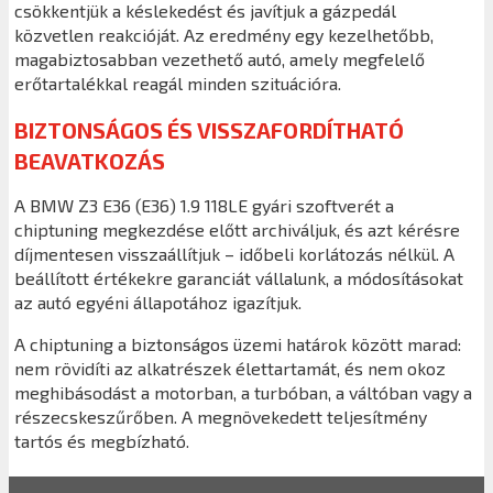
csökkentjük a késlekedést és javítjuk a gázpedál
közvetlen reakcióját. Az eredmény egy kezelhetőbb,
magabiztosabban vezethető autó, amely megfelelő
erőtartalékkal reagál minden szituációra.
BIZTONSÁGOS ÉS VISSZAFORDÍTHATÓ
BEAVATKOZÁS
A BMW Z3 E36 (E36) 1.9 118LE gyári szoftverét a
chiptuning megkezdése előtt archiváljuk, és azt kérésre
díjmentesen visszaállítjuk – időbeli korlátozás nélkül. A
beállított értékekre garanciát vállalunk, a módosításokat
az autó egyéni állapotához igazítjuk.
A chiptuning a biztonságos üzemi határok között marad:
nem rövidíti az alkatrészek élettartamát, és nem okoz
meghibásodást a motorban, a turbóban, a váltóban vagy a
részecskeszűrőben. A megnövekedett teljesítmény
tartós és megbízható.