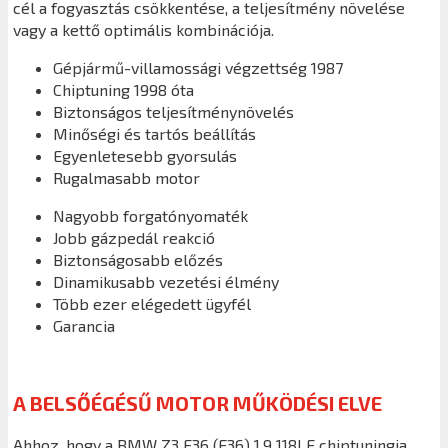
cél a fogyasztás csökkentése, a teljesítmény növelése
vagy a kettő optimális kombinációja.
Gépjármű-villamossági végzettség 1987
Chiptuning 1998 óta
Biztonságos teljesítménynövelés
Minőségi és tartós beállítás
Egyenletesebb gyorsulás
Rugalmasabb motor
Nagyobb forgatónyomaték
Jobb gázpedál reakció
Biztonságosabb előzés
Dinamikusabb vezetési élmény
Több ezer elégedett ügyfél
Garancia
A BELSŐÉGÉSŰ MOTOR MŰKÖDÉSI ELVE
Ahhoz, hogy a BMW Z3 E36 (E36) 1.9 118LE chiptuningja