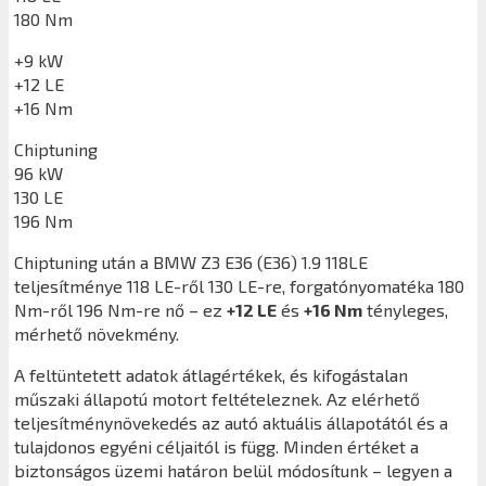
180 Nm
+9 kW
+12 LE
+16 Nm
Chiptuning
96 kW
130 LE
196 Nm
Chiptuning után a
BMW Z3 E36 (E36) 1.9 118LE
teljesítménye 118 LE-ről 130 LE-re, forgatónyomatéka 180
Nm-ről 196 Nm-re nő – ez
+12 LE
és
+16 Nm
tényleges,
mérhető növekmény.
A feltüntetett adatok átlagértékek, és kifogástalan
műszaki állapotú motort feltételeznek. Az elérhető
teljesítménynövekedés az autó aktuális állapotától és a
tulajdonos egyéni céljaitól is függ. Minden értéket a
biztonságos üzemi határon belül módosítunk – legyen a