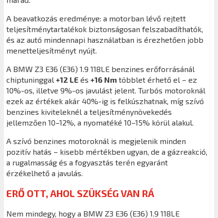
A beavatkozás eredménye: a motorban lévő rejtett
teljesítménytartalékok biztonságosan felszabadíthatók,
és az autó mindennapi használatban is érezhetően jobb
menetteljesítményt nyújt.
A BMW Z3 E36 (E36) 1.9 118LE benzines erőforrásánál
chiptuninggal
+12 LE
és
+16 Nm
többlet érhető el – ez
10%-os, illetve 9%-os javulást jelent. Turbós motoroknál
ezek az értékek akár 40%-ig is felkúszhatnak, míg szívó
benzines kiviteleknél a teljesítménynövekedés
jellemzően 10–12%, a nyomatéké 10–15% körül alakul.
A szívó benzines motoroknál is megjelenik minden
pozitív hatás – kisebb mértékben ugyan, de a gázreakció,
a rugalmasság és a fogyasztás terén egyaránt
érzékelhető a javulás.
ERŐ OTT, AHOL SZÜKSÉG VAN RÁ
Nem mindegy, hogy a BMW Z3 E36 (E36) 1.9 118LE