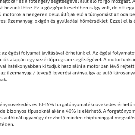
jtókar és a főtengely segítségével állít elő forgó mozgást. A
hozunk létre. Ez a gőzgépek esetében is így volt, de ott egy k
 motorok a hengeren belül állítják elő a túlnyomást az oda 
s: üzemanyag, oxigén és gyulladási hőmérséklet. Ezzel el is 
z égési folyamat javításával érhetünk el. Az égési folyamatot
mációk alapján egy vezérlőprogram segítségével. A motorfunk
l hatékonyabban ki tudjuk használni a motorban lévő rejtett 
 az üzemanyag / levegő keverési aránya, így az autó károsany
ak.
ménynövekedés és 10-15% forgatónyomatéknövekedés érhető e
de bizonyos típusoknál akár a 40% is elérhető. A forgatónyo
s autóknál ugyanúgy érezhető minden chiptuninggal megvalósít
tében.