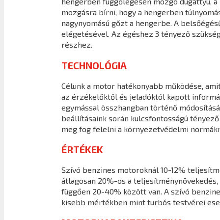
hengerben függőlegesen mozgó dugattyú, a ha
mozgásra bírni, hogy a hengerben túlnyomást 
nagynyomású gőzt a hengerbe. A belsőégésű
elégetésével. Az égéshez 3 tényező szüksége
részhez.
TECHNOLÓGIA
Célunk a motor hatékonyabb működése, amit a
az érzékelőktől és jeladóktól kapott infor
egymással összhangban történő módosításáva
beállításaink során kulcsfontosságú tényező
meg fog felelni a környezetvédelmi normákn
ÉRTÉKEK
Szívó benzines motoroknál 10-12% teljesít
átlagosan 20%-os a teljesítménynövekedés, 
függően 20-40% között van. A szívó benzine
kisebb mértékben mint turbós testvérei ese