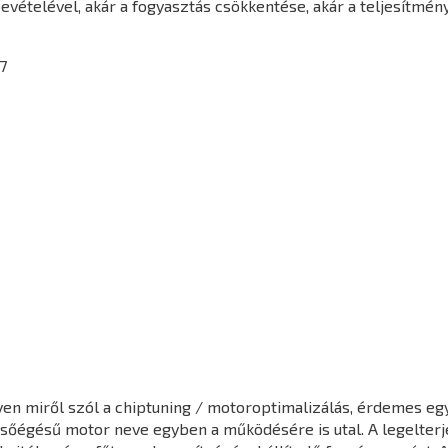
vételével, akár a fogyasztás csökkentése, akár a teljesítmén
7
en miről szól a chiptuning / motoroptimalizálás, érdemes egy 
elsőégésű motor neve egyben a működésére is utal. A legelter