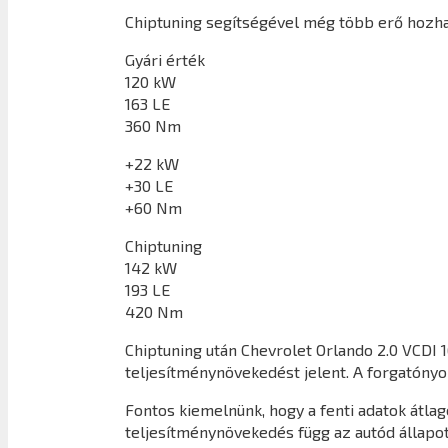
Chiptuning segítségével még több erő hozhat
Gyári érték
120 kW
163 LE
360 Nm
+22 kW
+30 LE
+60 Nm
Chiptuning
142 kW
193 LE
420 Nm
Chiptuning után
Chevrolet Orlando 2.0 VCDI 
teljesítménynövekedést jelent. A forgatón
Fontos kiemelnünk, hogy a fenti adatok átl
teljesítménynövekedés függ az autód állapot