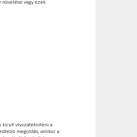
y növelése vagy ezek
kicsit visszatekinteni a
jedtebb megoldás, amikor a