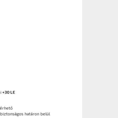
mi
+30 LE
lérhető
 biztonságos határon belül