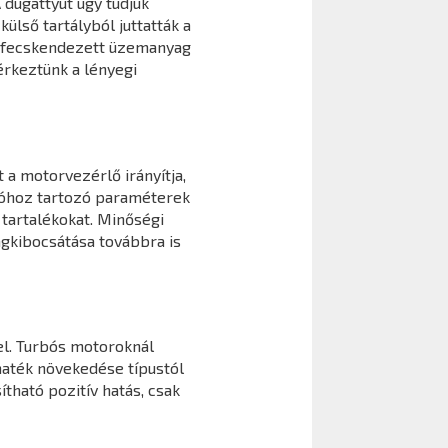
 dugattyút úgy tudjuk
ülső tartályból juttatták a
befecskendezett üzemanyag
érkeztünk a lényegi
 a motorvezérlő irányítja,
cióhoz tartozó paraméterek
tartalékokat. Minőségi
agkibocsátása továbbra is
l. Turbós motoroknál
maték növekedése típustól
ható pozitív hatás, csak