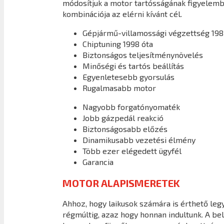
módosítjuk a motor tartósságának figyelembe
kombinációja az elérni kívánt cél.
Gépjármű-villamossági végzettség 198
Chiptuning 1998 óta
Biztonságos teljesítménynövelés
Minőségi és tartós beállítás
Egyenletesebb gyorsulás
Rugalmasabb motor
Nagyobb forgatónyomaték
Jobb gázpedál reakció
Biztonságosabb előzés
Dinamikusabb vezetési élmény
Több ezer elégedett ügyfél
Garancia
MOTOR ALAPISMERETEK
Ahhoz, hogy laikusok számára is érthető legy
régmúltig, azaz hogy honnan indultunk. A b