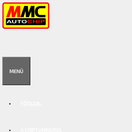
Kilépés
a
tartalomba
MENÜ
FŐOLDAL
A CHIPTUNINGRÓL