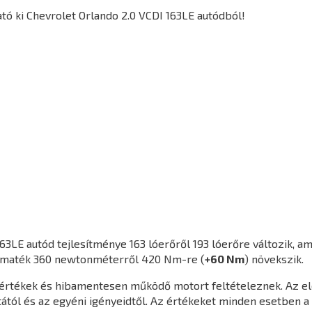
ó ki Chevrolet Orlando 2.0 VCDI 163LE autódból!
163LE
autód tejlesítménye 163 lóerőről 193 lóerőre változik, a
yomaték 360 newtonméterről 420 Nm-re (
+60 Nm
) növekszik.
agértékek és hibamentesen működő motort feltételeznek. Az e
ától és az egyéni igényeidtől. Az értékeket minden esetben a