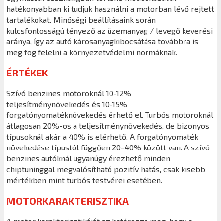
hatékonyabban ki tudjuk használni a motorban lévő rejtett
tartalékokat. Minőségi beállításaink során
kulcsfontosságú tényező az üzemanyag / levegő keverési
aránya, így az autó károsanyagkibocsátása továbbra is
meg fog felelni a környezetvédelmi normáknak.
ÉRTÉKEK
Szívó benzines motoroknál 10-12%
teljesítménynövekedés és 10-15%
forgatónyomatéknövekedés érhető el. Turbós motoroknál
átlagosan 20%-os a teljesítménynövekedés, de bizonyos
típusoknál akár a 40% is elérhető. A forgatónyomaték
növekedése típustól függően 20-40% között van. A szívó
benzines autóknál ugyanúgy érezhető minden
chiptuninggal megvalósítható pozitív hatás, csak kisebb
mértékben mint turbós testvérei esetében.
MOTORKARAKTERISZTIKA
A motor karakterisztikáját az határozza meg, hogy a