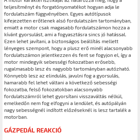
teljesítményt és forgatónyomatékot hogyan adja le
fordulatszám függvényében. Egyes autótípusok
kifejezetten erőtlenek alsó fordulatszám tartományban,
emiatt a motor csak magasabb fordulatszámon hozza a
kívánt gyorsulást, ami a fogyasztásra sincs jó hatással.
Ezen lehet javítani, a biztonságos beállítás mellett
lényeges szempont, hogy a plusz erő minél alacsonyabb
fordulatszámon jelentkezzen és fent se fogyjon el, így a
motor mindegyik sebességi fokozatban erősebb,
rugalmasabb lesz és nagyobb tartományban autózható.
Könnyebb lesz az elindulás, javulni fog a gyorsulás,
hamarabb fel lehet váltani a következő sebességi
fokozatba, felső fokozatokban alacsonyabb
fordulatszámról lehet gyorsítani visszaváltás nélkül,
emelkedőn nem fog elfogyni a lendület, és autópályán
nagy sebességnél indított előzéseknél is lesz tartalék a
motorban.
GÁZPEDÁL REAKCIÓ