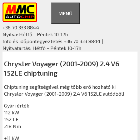
Kilépés
a
MENÜ
tartalomba
+36 70 333 8844
Nyitva: Hétfő - Péntek 10-17h
Info és időpontegyeztetés +36 70 333 8844 |
Nyitvatartás: Hétfő - Péntek 10-17h
Chrysler Voyager (2001-2009) 2.4 V6
152LE chiptuning
Chiptuning segítségével még több erő hozható ki
Chrysler Voyager (2001-2009) 2.4 V6 152LE autódból!
Gyári érték
112 kW
152 LE
218 Nm
+11 kW