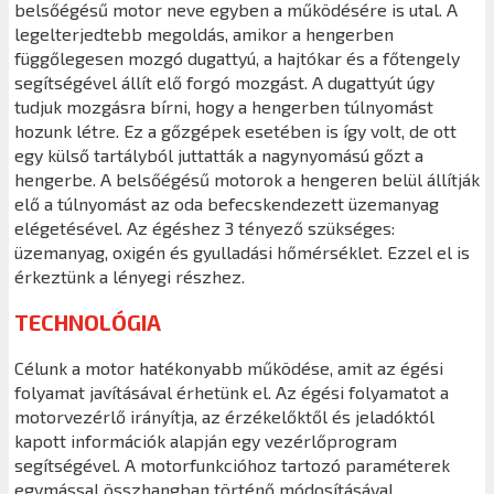
belsőégésű motor neve egyben a működésére is utal. A
legelterjedtebb megoldás, amikor a hengerben
függőlegesen mozgó dugattyú, a hajtókar és a főtengely
segítségével állít elő forgó mozgást. A dugattyút úgy
tudjuk mozgásra bírni, hogy a hengerben túlnyomást
hozunk létre. Ez a gőzgépek esetében is így volt, de ott
egy külső tartályból juttatták a nagynyomású gőzt a
hengerbe. A belsőégésű motorok a hengeren belül állítják
elő a túlnyomást az oda befecskendezett üzemanyag
elégetésével. Az égéshez 3 tényező szükséges:
üzemanyag, oxigén és gyulladási hőmérséklet. Ezzel el is
érkeztünk a lényegi részhez.
TECHNOLÓGIA
Célunk a motor hatékonyabb működése, amit az égési
folyamat javításával érhetünk el. Az égési folyamatot a
motorvezérlő irányítja, az érzékelőktől és jeladóktól
kapott információk alapján egy vezérlőprogram
segítségével. A motorfunkcióhoz tartozó paraméterek
egymással összhangban történő módosításával