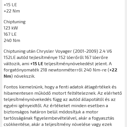
+15 LE
+22 Nm
Chiptuning
123 kW
167 LE
240 Nm
Chiptuning után
Chrysler Voyager (2001-2009) 2.4 V6
152LE
autód tejlesítménye 152 lóerőről 167 lóerőre
változik, ami
+15 LE
teljesítménynövekedést jelent. A
forgatónyomaték 218 newtonméterről 240 Nm-re (
+22
Nm
) növekszik.
Fontos kiemelnünk, hogy a fenti adatok átlagértékek és
hibamentesen működő motort feltételeznek. Az elérhető
teljesítménynövekedés függ az autód állapotától és az
egyéni igényeidtől. Az értékeket minden esetben a
biztonságos határon belül módosítjuk a motor
tartósságának figyelembevételével, akár a fogyasztás
csökkentése, akár a teljesítmény növelése vagy ezek