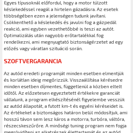
Egyes típusoknál előfordul, hogy a motor túlzott
késlekedéssel reagál a hirtelen gázadásra. Az esetek
többségében ezen a jelenségen tudunk javítani.
Csökkenthető a késlekedés és javulni fog a gázpedál
reakció, ami egyben vezethetőbbé is teszi az autót.
Optimalizálás után nagyobb erőtartalékkal fog
rendelkezni, ami megnyugtató biztonságérzetet ad egy
előzés vagy váratlan szituáció során.
SZOFTVERGARANCIA
Az autód eredeti programját minden esetben elmentjük
és korlátlan ideig megőrizzük. Visszaállítása kérésedre
minden esetben díjmentes, függetlenül a közben eltelt
időtől. Az előzetesen egyeztetett értékekre garanciát
vállalunk, a program elkészítésénél figyelembe vesszük
az autód állapotát, a futott km-t és egyéni kéréseidet is.
Az értékeket a biztonságos határon belül módosítjuk, ami
hosszú távon sem lesz káros a motorra, turbóra, váltóra,
részecskeszűrőre. A minőségi tuning program nem fogja
megrövidíteni az alkatrészek élettartamát és az autód