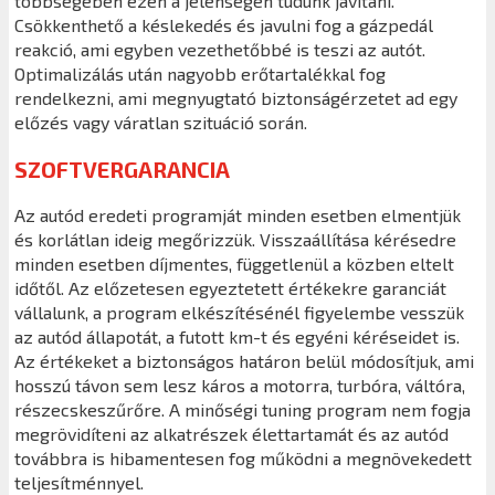
többségében ezen a jelenségen tudunk javítani.
Csökkenthető a késlekedés és javulni fog a gázpedál
reakció, ami egyben vezethetőbbé is teszi az autót.
Optimalizálás után nagyobb erőtartalékkal fog
rendelkezni, ami megnyugtató biztonságérzetet ad egy
előzés vagy váratlan szituáció során.
SZOFTVERGARANCIA
Az autód eredeti programját minden esetben elmentjük
és korlátlan ideig megőrizzük. Visszaállítása kérésedre
minden esetben díjmentes, függetlenül a közben eltelt
időtől. Az előzetesen egyeztetett értékekre garanciát
vállalunk, a program elkészítésénél figyelembe vesszük
az autód állapotát, a futott km-t és egyéni kéréseidet is.
Az értékeket a biztonságos határon belül módosítjuk, ami
hosszú távon sem lesz káros a motorra, turbóra, váltóra,
részecskeszűrőre. A minőségi tuning program nem fogja
megrövidíteni az alkatrészek élettartamát és az autód
továbbra is hibamentesen fog működni a megnövekedett
teljesítménnyel.