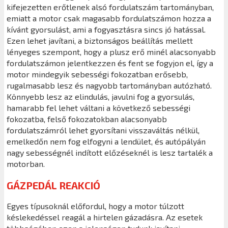
kifejezetten erőtlenek alsó fordulatszám tartományban,
emiatt a motor csak magasabb fordulatszámon hozza a
kívánt gyorsulást, ami a fogyasztásra sincs jó hatással.
Ezen lehet javítani, a biztonságos beállítás mellett
lényeges szempont, hogy a plusz erő minél alacsonyabb
fordulatszámon jelentkezzen és fent se fogyjon el, így a
motor mindegyik sebességi fokozatban erősebb,
rugalmasabb lesz és nagyobb tartományban autózható.
Könnyebb lesz az elindulás, javulni fog a gyorsulás,
hamarabb fel lehet váltani a következő sebességi
fokozatba, felső fokozatokban alacsonyabb
fordulatszámról lehet gyorsítani visszaváltás nélkül,
emelkedőn nem fog elfogyni a lendület, és autópályán
nagy sebességnél indított előzéseknél is lesz tartalék a
motorban.
GÁZPEDÁL REAKCIÓ
Egyes típusoknál előfordul, hogy a motor túlzott
késlekedéssel reagál a hirtelen gázadásra. Az esetek