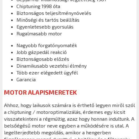
Chiptuning 1998 óta
Biztonságos teljesítménynövelés
Minőségi és tartós beállítás
Egyenletesebb gyorsulás
Rugalmasabb motor
Nagyobb forgatónyomaték
Jobb gázpedál reakció
Biztonságosabb előzés
Dinamikusabb vezetési élmény
Több ezer elégedett ügyfél
Garancia
MOTOR ALAPISMERETEK
Ahhoz, hogy laikusok számára is érthető legyen miről szól
a chiptuning / motoroptimalizálás, érdemes egy kicsit
visszatekinteni a régmúltig, azaz hogy honnan indultunk. A
belsőégésű motor neve egyben a működésére is utal. A
legelterjedtebb megoldás, amikor a hengerben