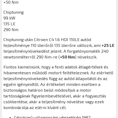
+50 Nm
Chiptuning
99 kW
135 LE
290 Nm
Chiptuning után
Citroen C4 1.6 HDI 110LE
autód
tejlesítménye 110 lóerőről 135 lóerőre változik, ami
+25 LE
teljesítménynövekedést jelent. A forgatónyomaték 240
newtonméterről 290 Nm-re (
+50 Nm
) növekszik.
Fontos kiemelnünk, hogy a fenti adatok átlagértékek és
hibamentesen működő motort feltételeznek. Az elérhető
teljesítménynövekedés függ az autód állapotától és az
egyéni igényeidtől. Az értékeket minden esetben a
biztonságos határon belül módosítjuk a motor
tartósságának figyelembevételével, akár a fogyasztás
csökkentése, akár a teljesítmény növelése vagy ezek
kombinációja az elérni kívánt cél.
Gépjármű-villamossági végzettség 1987