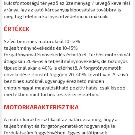
kulcsfontosságú tényező az üzemanyag / levegő keverési
aránya, így az autó károsanyagkibocsátása továbbra is
meg fog felelni a környezetvédelmi normáknak.
ÉRTÉKEK
Szívó benzines motoroknál 10-12%
teljesítménynövekedés és 10-15%
forgatónyomatéknövekedés érhető el. Turbós motoroknál
átlagosan 20%-os a teljesítménynövekedés, de bizonyos
típusoknál akár a 40% is elérhető. A forgatónyomaték
növekedése típustól függően 20-40% között van. A szívó
benzines autóknál ugyanúgy érezhető minden
chiptuninggal megvalósítható pozitív hatás, csak kisebb
mértékben mint turbós testvérei esetében.
MOTORKARAKTERISZTIKA
A motor karakterisztikáját az határozza meg, hogy a
teljesítményt és forgatónyomatékot hogyan adja le
fordulatszám függvényében. Egyes autótípusok