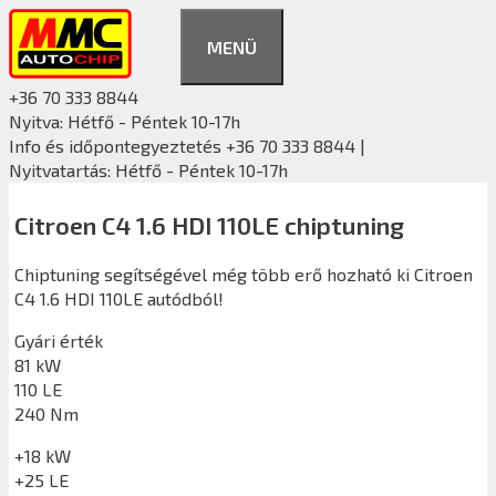
Kilépés
a
MENÜ
tartalomba
+36 70 333 8844
Nyitva: Hétfő - Péntek 10-17h
Info és időpontegyeztetés +36 70 333 8844 |
Nyitvatartás: Hétfő - Péntek 10-17h
Citroen C4 1.6 HDI 110LE chiptuning
Chiptuning segítségével még több erő hozható ki Citroen
C4 1.6 HDI 110LE autódból!
Gyári érték
81 kW
110 LE
240 Nm
+18 kW
+25 LE