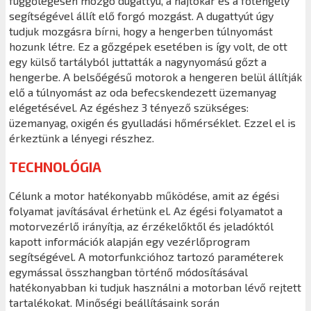
függőlegesen mozgó dugattyú, a hajtókar és a főtengely
segítségével állít elő forgó mozgást. A dugattyút úgy
tudjuk mozgásra bírni, hogy a hengerben túlnyomást
hozunk létre. Ez a gőzgépek esetében is így volt, de ott
egy külső tartályból juttatták a nagynyomású gőzt a
hengerbe. A belsőégésű motorok a hengeren belül állítják
elő a túlnyomást az oda befecskendezett üzemanyag
elégetésével. Az égéshez 3 tényező szükséges:
üzemanyag, oxigén és gyulladási hőmérséklet. Ezzel el is
érkeztünk a lényegi részhez.
TECHNOLÓGIA
Célunk a motor hatékonyabb működése, amit az égési
folyamat javításával érhetünk el. Az égési folyamatot a
motorvezérlő irányítja, az érzékelőktől és jeladóktól
kapott információk alapján egy vezérlőprogram
segítségével. A motorfunkcióhoz tartozó paraméterek
egymással összhangban történő módosításával
hatékonyabban ki tudjuk használni a motorban lévő rejtett
tartalékokat. Minőségi beállításaink során