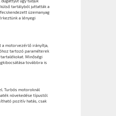
 dugattyút úgy tudjuk
ülső tartályból juttatták a
befecskendezett üzemanyag
érkeztünk a lényegi
 a motorvezérlő irányítja,
cióhoz tartozó paraméterek
tartalékokat. Minőségi
agkibocsátása továbbra is
l. Turbós motoroknál
maték növekedése típustól
ható pozitív hatás, csak