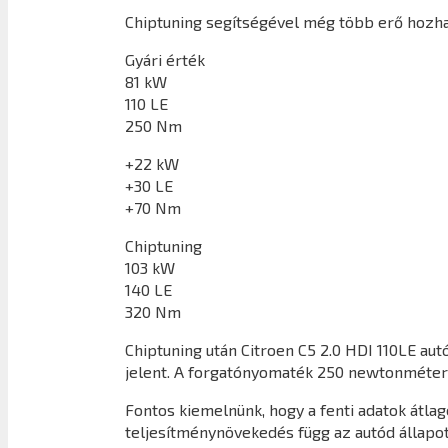
Chiptuning segítségével még több erő hozhat
Gyári érték
81 kW
110 LE
250 Nm
+22 kW
+30 LE
+70 Nm
Chiptuning
103 kW
140 LE
320 Nm
Chiptuning után
Citroen C5 2.0 HDI 110LE
autó
jelent. A forgatónyomaték 250 newtonméter
Fontos kiemelnünk, hogy a fenti adatok átl
teljesítménynövekedés függ az autód állapot