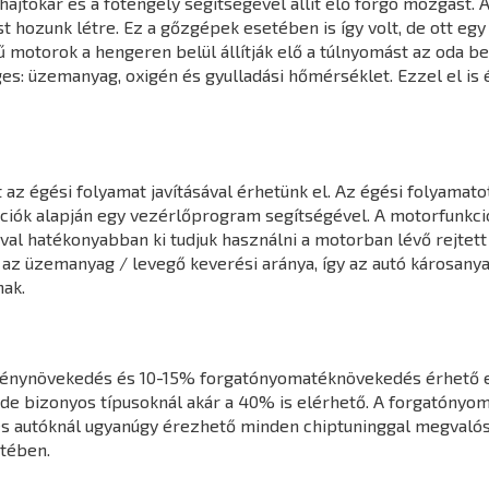
jtókar és a főtengely segítségével állít elő forgó mozgást. A
hozunk létre. Ez a gőzgépek esetében is így volt, de ott egy k
 motorok a hengeren belül állítják elő a túlnyomást az oda 
s: üzemanyag, oxigén és gyulladási hőmérséklet. Ezzel el is 
z égési folyamat javításával érhetünk el. Az égési folyamatot
mációk alapján egy vezérlőprogram segítségével. A motorfunk
l hatékonyabban ki tudjuk használni a motorban lévő rejtett 
 az üzemanyag / levegő keverési aránya, így az autó károsany
ak.
ménynövekedés és 10-15% forgatónyomatéknövekedés érhető e
de bizonyos típusoknál akár a 40% is elérhető. A forgatónyo
s autóknál ugyanúgy érezhető minden chiptuninggal megvalósít
tében.