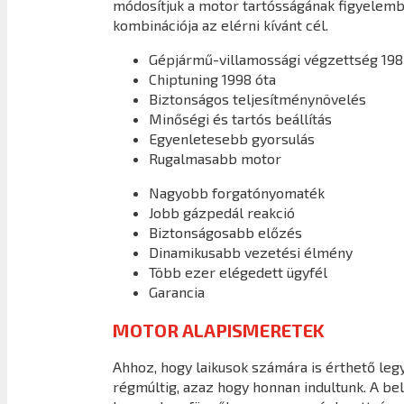
módosítjuk a motor tartósságának figyelembe
kombinációja az elérni kívánt cél.
Gépjármű-villamossági végzettség 198
Chiptuning 1998 óta
Biztonságos teljesítménynövelés
Minőségi és tartós beállítás
Egyenletesebb gyorsulás
Rugalmasabb motor
Nagyobb forgatónyomaték
Jobb gázpedál reakció
Biztonságosabb előzés
Dinamikusabb vezetési élmény
Több ezer elégedett ügyfél
Garancia
MOTOR ALAPISMERETEK
Ahhoz, hogy laikusok számára is érthető legy
régmúltig, azaz hogy honnan indultunk. A b