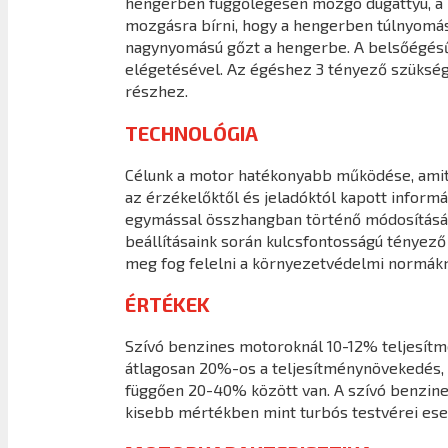
hengerben függőlegesen mozgó dugattyú, a ha
mozgásra bírni, hogy a hengerben túlnyomást 
nagynyomású gőzt a hengerbe. A belsőégésű
elégetésével. Az égéshez 3 tényező szüksége
részhez.
TECHNOLÓGIA
Célunk a motor hatékonyabb működése, amit a
az érzékelőktől és jeladóktól kapott infor
egymással összhangban történő módosításáva
beállításaink során kulcsfontosságú tényező
meg fog felelni a környezetvédelmi normákn
ÉRTÉKEK
Szívó benzines motoroknál 10-12% teljesít
átlagosan 20%-os a teljesítménynövekedés, 
függően 20-40% között van. A szívó benzine
kisebb mértékben mint turbós testvérei ese