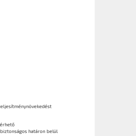
eljesítménynövekedést
lérhető
 biztonságos határon belül