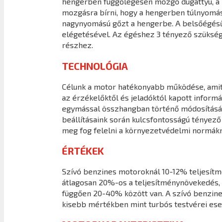
hengerben függőlegesen mozgó dugattyú, a ha
mozgásra bírni, hogy a hengerben túlnyomást 
nagynyomású gőzt a hengerbe. A belsőégésű
elégetésével. Az égéshez 3 tényező szüksége
részhez.
TECHNOLÓGIA
Célunk a motor hatékonyabb működése, amit a
az érzékelőktől és jeladóktól kapott infor
egymással összhangban történő módosításáva
beállításaink során kulcsfontosságú tényező
meg fog felelni a környezetvédelmi normákn
ÉRTÉKEK
Szívó benzines motoroknál 10-12% teljesít
átlagosan 20%-os a teljesítménynövekedés, 
függően 20-40% között van. A szívó benzine
kisebb mértékben mint turbós testvérei ese