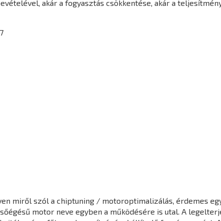
vételével, akár a fogyasztás csökkentése, akár a teljesítmén
7
en miről szól a chiptuning / motoroptimalizálás, érdemes egy 
elsőégésű motor neve egyben a működésére is utal. A legelter