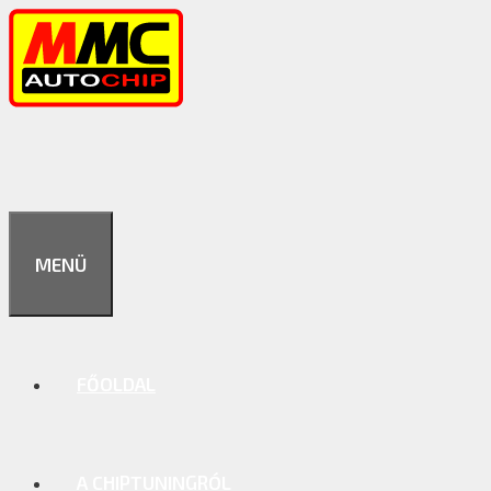
Kilépés
a
tartalomba
MENÜ
FŐOLDAL
A CHIPTUNINGRÓL