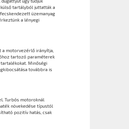
 dugattyút úgy tudjuk
ülső tartályból juttatták a
befecskendezett üzemanyag
érkeztünk a lényegi
 a motorvezérlő irányítja,
cióhoz tartozó paraméterek
tartalékokat. Minőségi
agkibocsátása továbbra is
l. Turbós motoroknál
maték növekedése típustól
ható pozitív hatás, csak