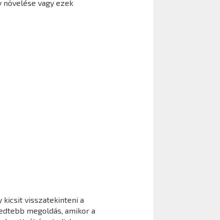
y növelése vagy ezek
kicsit visszatekinteni a
jedtebb megoldás, amikor a