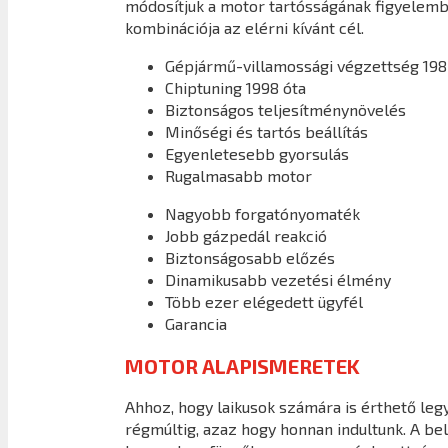
módosítjuk a motor tartósságának figyelembe
kombinációja az elérni kívánt cél.
Gépjármű-villamossági végzettség 198
Chiptuning 1998 óta
Biztonságos teljesítménynövelés
Minőségi és tartós beállítás
Egyenletesebb gyorsulás
Rugalmasabb motor
Nagyobb forgatónyomaték
Jobb gázpedál reakció
Biztonságosabb előzés
Dinamikusabb vezetési élmény
Több ezer elégedett ügyfél
Garancia
MOTOR ALAPISMERETEK
Ahhoz, hogy laikusok számára is érthető legy
régmúltig, azaz hogy honnan indultunk. A b