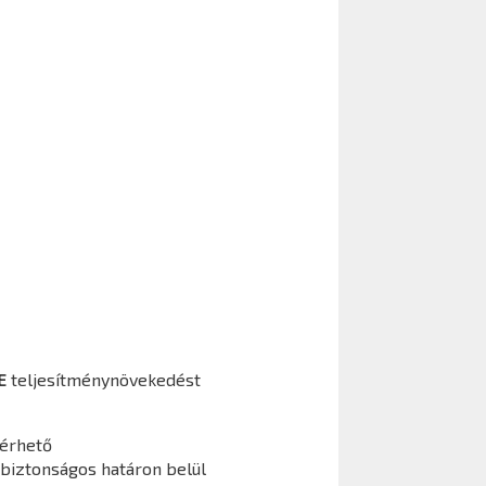
E
teljesítménynövekedést
lérhető
 biztonságos határon belül