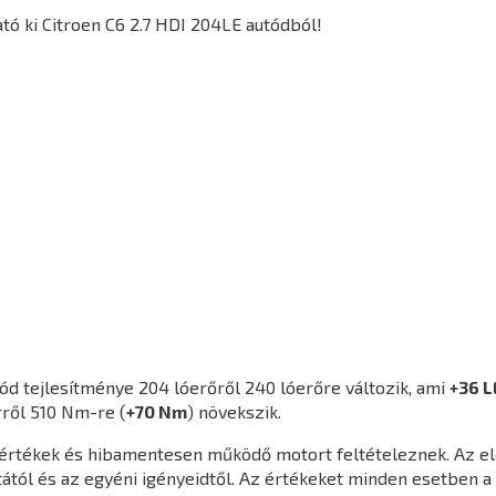
ó ki Citroen C6 2.7 HDI 204LE autódból!
ód tejlesítménye 204 lóerőről 240 lóerőre változik, ami
+36 L
ről 510 Nm-re (
+70 Nm
) növekszik.
agértékek és hibamentesen működő motort feltételeznek. Az e
ától és az egyéni igényeidtől. Az értékeket minden esetben a