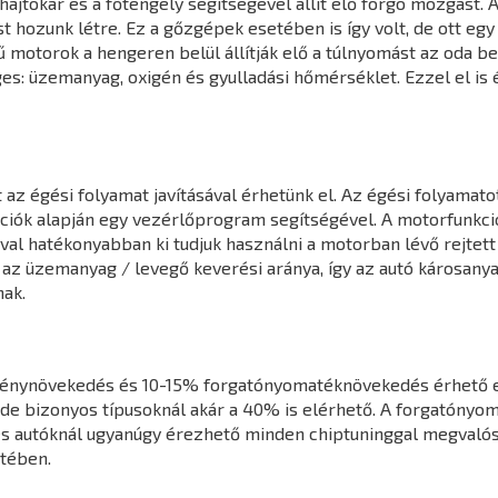
jtókar és a főtengely segítségével állít elő forgó mozgást. A
hozunk létre. Ez a gőzgépek esetében is így volt, de ott egy k
 motorok a hengeren belül állítják elő a túlnyomást az oda 
s: üzemanyag, oxigén és gyulladási hőmérséklet. Ezzel el is 
z égési folyamat javításával érhetünk el. Az égési folyamatot
mációk alapján egy vezérlőprogram segítségével. A motorfunk
l hatékonyabban ki tudjuk használni a motorban lévő rejtett 
 az üzemanyag / levegő keverési aránya, így az autó károsany
ak.
ménynövekedés és 10-15% forgatónyomatéknövekedés érhető e
de bizonyos típusoknál akár a 40% is elérhető. A forgatónyo
s autóknál ugyanúgy érezhető minden chiptuninggal megvalósít
tében.