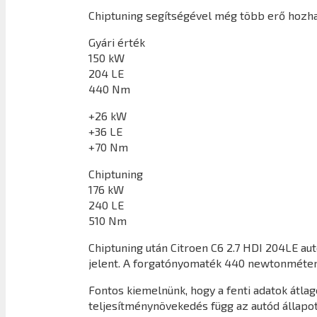
Chiptuning segítségével még több erő hozhat
Gyári érték
150 kW
204 LE
440 Nm
+26 kW
+36 LE
+70 Nm
Chiptuning
176 kW
240 LE
510 Nm
Chiptuning után
Citroen C6 2.7 HDI 204LE
aut
jelent. A forgatónyomaték 440 newtonméter
Fontos kiemelnünk, hogy a fenti adatok átl
teljesítménynövekedés függ az autód állapot