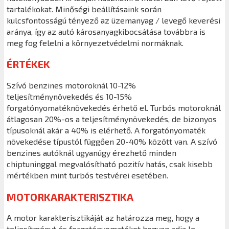
tartalékokat. Minőségi beállításaink során
kulcsfontosságú tényező az üzemanyag / levegő keverési
aránya, így az autó károsanyagkibocsátása továbbra is
meg fog felelni a környezetvédelmi normáknak.
ÉRTÉKEK
Szívó benzines motoroknál 10-12%
teljesítménynövekedés és 10-15%
forgatónyomatéknövekedés érhető el. Turbós motoroknál
átlagosan 20%-os a teljesítménynövekedés, de bizonyos
típusoknál akár a 40% is elérhető. A forgatónyomaték
növekedése típustól függően 20-40% között van. A szívó
benzines autóknál ugyanúgy érezhető minden
chiptuninggal megvalósítható pozitív hatás, csak kisebb
mértékben mint turbós testvérei esetében.
MOTORKARAKTERISZTIKA
A motor karakterisztikáját az határozza meg, hogy a
teljesítményt és forgatónyomatékot hogyan adja le