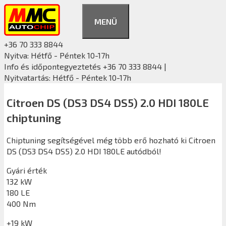
Kilépés
a
MENÜ
tartalomba
+36 70 333 8844
Nyitva: Hétfő - Péntek 10-17h
Info és időpontegyeztetés +36 70 333 8844 |
Nyitvatartás: Hétfő - Péntek 10-17h
Citroen DS (DS3 DS4 DS5) 2.0 HDI 180LE
chiptuning
Chiptuning segítségével még több erő hozható ki Citroen
DS (DS3 DS4 DS5) 2.0 HDI 180LE autódból!
Gyári érték
132 kW
180 LE
400 Nm
+19 kW