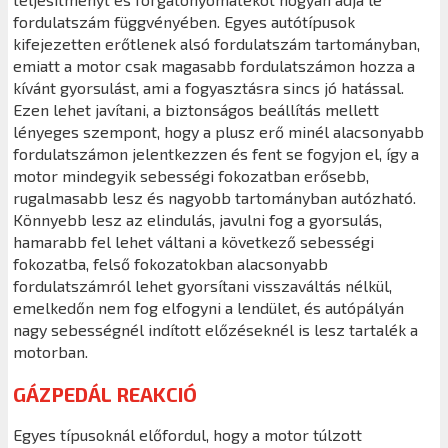
fordulatszám függvényében. Egyes autótípusok
kifejezetten erőtlenek alsó fordulatszám tartományban,
emiatt a motor csak magasabb fordulatszámon hozza a
kívánt gyorsulást, ami a fogyasztásra sincs jó hatással.
Ezen lehet javítani, a biztonságos beállítás mellett
lényeges szempont, hogy a plusz erő minél alacsonyabb
fordulatszámon jelentkezzen és fent se fogyjon el, így a
motor mindegyik sebességi fokozatban erősebb,
rugalmasabb lesz és nagyobb tartományban autózható.
Könnyebb lesz az elindulás, javulni fog a gyorsulás,
hamarabb fel lehet váltani a következő sebességi
fokozatba, felső fokozatokban alacsonyabb
fordulatszámról lehet gyorsítani visszaváltás nélkül,
emelkedőn nem fog elfogyni a lendület, és autópályán
nagy sebességnél indított előzéseknél is lesz tartalék a
motorban.
GÁZPEDÁL REAKCIÓ
Egyes típusoknál előfordul, hogy a motor túlzott