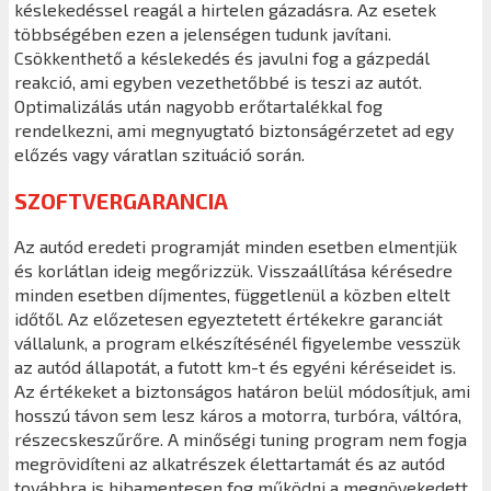
késlekedéssel reagál a hirtelen gázadásra. Az esetek
többségében ezen a jelenségen tudunk javítani.
Csökkenthető a késlekedés és javulni fog a gázpedál
reakció, ami egyben vezethetőbbé is teszi az autót.
Optimalizálás után nagyobb erőtartalékkal fog
rendelkezni, ami megnyugtató biztonságérzetet ad egy
előzés vagy váratlan szituáció során.
SZOFTVERGARANCIA
Az autód eredeti programját minden esetben elmentjük
és korlátlan ideig megőrizzük. Visszaállítása kérésedre
minden esetben díjmentes, függetlenül a közben eltelt
időtől. Az előzetesen egyeztetett értékekre garanciát
vállalunk, a program elkészítésénél figyelembe vesszük
az autód állapotát, a futott km-t és egyéni kéréseidet is.
Az értékeket a biztonságos határon belül módosítjuk, ami
hosszú távon sem lesz káros a motorra, turbóra, váltóra,
részecskeszűrőre. A minőségi tuning program nem fogja
megrövidíteni az alkatrészek élettartamát és az autód
továbbra is hibamentesen fog működni a megnövekedett