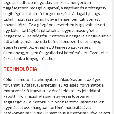
legelterjedtebb megoldás, amikor a hengerben
függőlegesen mozgó dugattyú, a hajtókar és a főtengely
segítségével állít elő forgó mozgást. A dugattyút úgy
tudjuk mozgásra bírni, hogy a hengerben túlnyomást
hozunk létre. Ez a gőzgépek esetében is így volt, de ott
egy külső tartályból juttatták a nagynyomású gőzt a
hengerbe. A belsőégésű motorok a hengeren belül állítják
elő a túlnyomást az oda befecskendezett üzemanyag
elégetésével. Az égéshez 3 tényező szükséges:
üzemanyag, oxigén és gyulladási hőmérséklet. Ezzel el is
érkeztünk a lényegi részhez.
TECHNOLÓGIA
Célunk a motor hatékonyabb működése, amit az égési
folyamat javításával érhetünk el. Az égési folyamatot a
motorvezérlő irányítja, az érzékelőktől és jeladóktól
kapott információk alapján egy vezérlőprogram
segítségével. A motorfunkcióhoz tartozó paraméterek
egymással összhangban történő módosításával
hatékonyabban ki tudjuk használni a motorban lévő rejtett