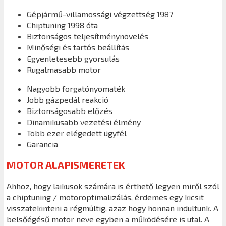
Gépjármű-villamossági végzettség 1987
Chiptuning 1998 óta
Biztonságos teljesítménynövelés
Minőségi és tartós beállítás
Egyenletesebb gyorsulás
Rugalmasabb motor
Nagyobb forgatónyomaték
Jobb gázpedál reakció
Biztonságosabb előzés
Dinamikusabb vezetési élmény
Több ezer elégedett ügyfél
Garancia
MOTOR ALAPISMERETEK
Ahhoz, hogy laikusok számára is érthető legyen miről szól
a chiptuning / motoroptimalizálás, érdemes egy kicsit
visszatekinteni a régmúltig, azaz hogy honnan indultunk. A
belsőégésű motor neve egyben a működésére is utal. A