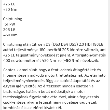
+25 LE
+50 Nm
Chiptuning
151 kW
205 LE
450 Nm
Chiptuning után
Citroen DS (DS3 DS4 DS5) 2.0 HDI 180LE
autód tejlesítménye 180 lóerőről 205 lóerőre változik, ami
+25 LE
teljesítménynövekedést jelent. A forgatónyomaték
400 newtonméterről 450 Nm-re (
+50 Nm
) növekszik.
Fontos kiemelnünk, hogy a fenti adatok átlagértékek és
hibamentesen működő motort feltételeznek. Az elérhető
teljesítménynövekedés függ az autód állapotától és az
egyéni igényeidtől. Az értékeket minden esetben a
biztonságos határon belül módosítjuk a motor
tartósságának figyelembevételével, akár a fogyasztás
csökkentése, akár a teljesítmény növelése vagy ezek
kombinációja az elérni kívánt cél.