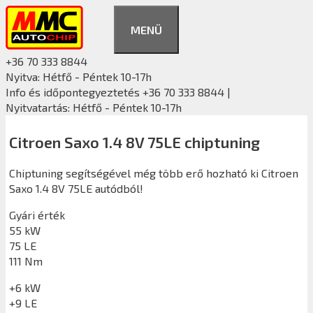
Kilépés
a
MENÜ
tartalomba
+36 70 333 8844
Nyitva: Hétfő - Péntek 10-17h
Info és időpontegyeztetés +36 70 333 8844 |
Nyitvatartás: Hétfő - Péntek 10-17h
Citroen Saxo 1.4 8V 75LE chiptuning
Chiptuning segítségével még több erő hozható ki Citroen
Saxo 1.4 8V 75LE autódból!
Gyári érték
55 kW
75 LE
111 Nm
+6 kW
+9 LE