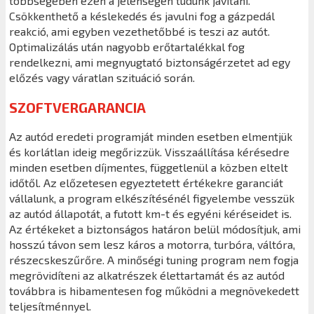
többségében ezen a jelenségen tudunk javítani.
Csökkenthető a késlekedés és javulni fog a gázpedál
reakció, ami egyben vezethetőbbé is teszi az autót.
Optimalizálás után nagyobb erőtartalékkal fog
rendelkezni, ami megnyugtató biztonságérzetet ad egy
előzés vagy váratlan szituáció során.
SZOFTVERGARANCIA
Az autód eredeti programját minden esetben elmentjük
és korlátlan ideig megőrizzük. Visszaállítása kérésedre
minden esetben díjmentes, függetlenül a közben eltelt
időtől. Az előzetesen egyeztetett értékekre garanciát
vállalunk, a program elkészítésénél figyelembe vesszük
az autód állapotát, a futott km-t és egyéni kéréseidet is.
Az értékeket a biztonságos határon belül módosítjuk, ami
hosszú távon sem lesz káros a motorra, turbóra, váltóra,
részecskeszűrőre. A minőségi tuning program nem fogja
megrövidíteni az alkatrészek élettartamát és az autód
továbbra is hibamentesen fog működni a megnövekedett
teljesítménnyel.