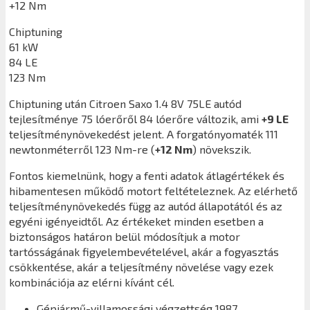
+12 Nm
Chiptuning
61 kW
84 LE
123 Nm
Chiptuning után
Citroen Saxo 1.4 8V 75LE
autód
tejlesítménye 75 lóerőről 84 lóerőre változik, ami
+9 LE
teljesítménynövekedést jelent. A forgatónyomaték 111
newtonméterről 123 Nm-re (
+12 Nm
) növekszik.
Fontos kiemelnünk, hogy a fenti adatok átlagértékek és
hibamentesen működő motort feltételeznek. Az elérhető
teljesítménynövekedés függ az autód állapotától és az
egyéni igényeidtől. Az értékeket minden esetben a
biztonságos határon belül módosítjuk a motor
tartósságának figyelembevételével, akár a fogyasztás
csökkentése, akár a teljesítmény növelése vagy ezek
kombinációja az elérni kívánt cél.
Gépjármű-villamossági végzettség 1987