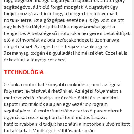
függőlegesen mozgó dugattyú, a hajtókar és a főtengely
segítségével állít elő forgó mozgást. A dugattyút úgy
tudjuk mozgásra bírni, hogy a hengerben túlnyomást
hozunk létre. Ez a gőzgépek esetében is így volt, de ott
egy külső tartályból juttatták a nagynyomású gőzt a
hengerbe. A belsőégésű motorok a hengeren belül állítják
elő a túlnyomást az oda befecskendezett üzemanyag
elégetésével. Az égéshez 3 tényező szükséges:
üzemanyag, oxigén és gyulladási hőmérséklet. Ezzel el is
érkeztünk a lényegi részhez.
TECHNOLÓGIA
Célunk a motor hatékonyabb működése, amit az égési
folyamat javításával érhetünk el. Az égési folyamatot a
motorvezérlő irányítja, az érzékelőktől és jeladóktól
kapott információk alapján egy vezérlőprogram
segítségével. A motorfunkcióhoz tartozó paraméterek
egymással összhangban történő módosításával
hatékonyabban ki tudjuk használni a motorban lévő rejtett
tartalékokat. Minőségi beállításaink során