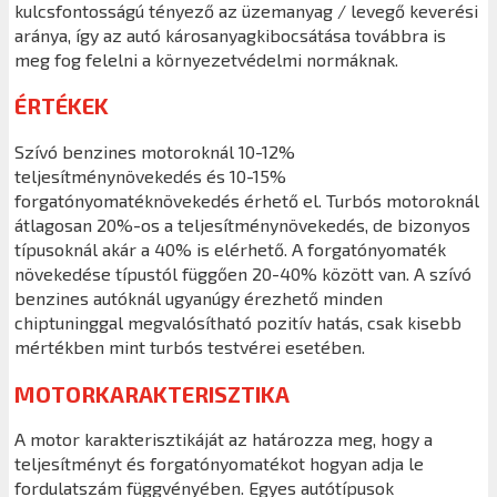
kulcsfontosságú tényező az üzemanyag / levegő keverési
aránya, így az autó károsanyagkibocsátása továbbra is
meg fog felelni a környezetvédelmi normáknak.
ÉRTÉKEK
Szívó benzines motoroknál 10-12%
teljesítménynövekedés és 10-15%
forgatónyomatéknövekedés érhető el. Turbós motoroknál
átlagosan 20%-os a teljesítménynövekedés, de bizonyos
típusoknál akár a 40% is elérhető. A forgatónyomaték
növekedése típustól függően 20-40% között van. A szívó
benzines autóknál ugyanúgy érezhető minden
chiptuninggal megvalósítható pozitív hatás, csak kisebb
mértékben mint turbós testvérei esetében.
MOTORKARAKTERISZTIKA
A motor karakterisztikáját az határozza meg, hogy a
teljesítményt és forgatónyomatékot hogyan adja le
fordulatszám függvényében. Egyes autótípusok