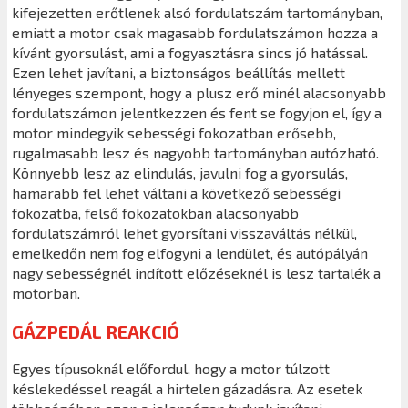
kifejezetten erőtlenek alsó fordulatszám tartományban,
emiatt a motor csak magasabb fordulatszámon hozza a
kívánt gyorsulást, ami a fogyasztásra sincs jó hatással.
Ezen lehet javítani, a biztonságos beállítás mellett
lényeges szempont, hogy a plusz erő minél alacsonyabb
fordulatszámon jelentkezzen és fent se fogyjon el, így a
motor mindegyik sebességi fokozatban erősebb,
rugalmasabb lesz és nagyobb tartományban autózható.
Könnyebb lesz az elindulás, javulni fog a gyorsulás,
hamarabb fel lehet váltani a következő sebességi
fokozatba, felső fokozatokban alacsonyabb
fordulatszámról lehet gyorsítani visszaváltás nélkül,
emelkedőn nem fog elfogyni a lendület, és autópályán
nagy sebességnél indított előzéseknél is lesz tartalék a
motorban.
GÁZPEDÁL REAKCIÓ
Egyes típusoknál előfordul, hogy a motor túlzott
késlekedéssel reagál a hirtelen gázadásra. Az esetek