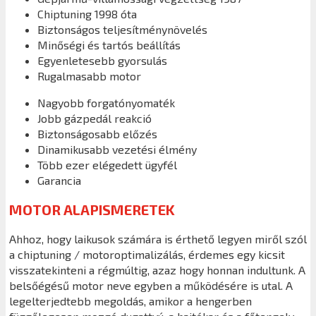
Chiptuning 1998 óta
Biztonságos teljesítménynövelés
Minőségi és tartós beállítás
Egyenletesebb gyorsulás
Rugalmasabb motor
Nagyobb forgatónyomaték
Jobb gázpedál reakció
Biztonságosabb előzés
Dinamikusabb vezetési élmény
Több ezer elégedett ügyfél
Garancia
MOTOR ALAPISMERETEK
Ahhoz, hogy laikusok számára is érthető legyen miről szól
a chiptuning / motoroptimalizálás, érdemes egy kicsit
visszatekinteni a régmúltig, azaz hogy honnan indultunk. A
belsőégésű motor neve egyben a működésére is utal. A
legelterjedtebb megoldás, amikor a hengerben