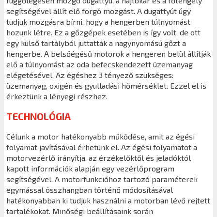
függőlegesen mozgó dugattyú, a hajtókar és a főtengely
segítségével állít elő forgó mozgást. A dugattyút úgy
tudjuk mozgásra bírni, hogy a hengerben túlnyomást
hozunk létre. Ez a gőzgépek esetében is így volt, de ott
egy külső tartályból juttatták a nagynyomású gőzt a
hengerbe. A belsőégésű motorok a hengeren belül állítják
elő a túlnyomást az oda befecskendezett üzemanyag
elégetésével. Az égéshez 3 tényező szükséges:
üzemanyag, oxigén és gyulladási hőmérséklet. Ezzel el is
érkeztünk a lényegi részhez.
TECHNOLÓGIA
Célunk a motor hatékonyabb működése, amit az égési
folyamat javításával érhetünk el. Az égési folyamatot a
motorvezérlő irányítja, az érzékelőktől és jeladóktól
kapott információk alapján egy vezérlőprogram
segítségével. A motorfunkcióhoz tartozó paraméterek
egymással összhangban történő módosításával
hatékonyabban ki tudjuk használni a motorban lévő rejtett
tartalékokat. Minőségi beállításaink során