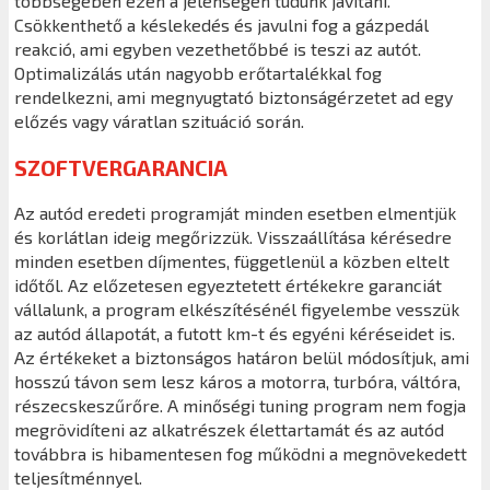
többségében ezen a jelenségen tudunk javítani.
Csökkenthető a késlekedés és javulni fog a gázpedál
reakció, ami egyben vezethetőbbé is teszi az autót.
Optimalizálás után nagyobb erőtartalékkal fog
rendelkezni, ami megnyugtató biztonságérzetet ad egy
előzés vagy váratlan szituáció során.
SZOFTVERGARANCIA
Az autód eredeti programját minden esetben elmentjük
és korlátlan ideig megőrizzük. Visszaállítása kérésedre
minden esetben díjmentes, függetlenül a közben eltelt
időtől. Az előzetesen egyeztetett értékekre garanciát
vállalunk, a program elkészítésénél figyelembe vesszük
az autód állapotát, a futott km-t és egyéni kéréseidet is.
Az értékeket a biztonságos határon belül módosítjuk, ami
hosszú távon sem lesz káros a motorra, turbóra, váltóra,
részecskeszűrőre. A minőségi tuning program nem fogja
megrövidíteni az alkatrészek élettartamát és az autód
továbbra is hibamentesen fog működni a megnövekedett
teljesítménnyel.