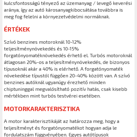
kulcsfontosságú tényező az üzemanyag / levegő keverési
aránya, így az autó károsanyagkibocsátása továbbra is
meg fog felelni a környezetvédelmi normáknak.
ÉRTÉKEK
Szívó benzines motoroknál 10-12%
teljesítménynövekedés és 10-15%
forgatónyomatéknövekedés érhető el. Turbós motoroknál
átlagosan 20%-os a teljesítménynövekedés, de bizonyos
típusoknál akár a 40% is elérhető. A forgatónyomaték
növekedése típustól függően 20-40% között van. A szívó
benzines autóknál ugyanúgy érezhető minden
chiptuninggal megvalósítható pozitív hatás, csak kisebb
mértékben mint turbós testvérei esetében.
MOTORKARAKTERISZTIKA
A motor karakterisztikáját az határozza meg, hogy a
teljesítményt és forgatónyomatékot hogyan adja le
fordulatszám függvényében. Egyes autótípusok