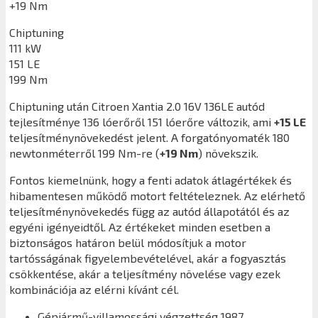
+19 Nm
Chiptuning
111 kW
151 LE
199 Nm
Chiptuning után
Citroen Xantia 2.0 16V 136LE
autód
tejlesítménye 136 lóerőről 151 lóerőre változik, ami
+15 LE
teljesítménynövekedést jelent. A forgatónyomaték 180
newtonméterről 199 Nm-re (
+19 Nm
) növekszik.
Fontos kiemelnünk, hogy a fenti adatok átlagértékek és
hibamentesen működő motort feltételeznek. Az elérhető
teljesítménynövekedés függ az autód állapotától és az
egyéni igényeidtől. Az értékeket minden esetben a
biztonságos határon belül módosítjuk a motor
tartósságának figyelembevételével, akár a fogyasztás
csökkentése, akár a teljesítmény növelése vagy ezek
kombinációja az elérni kívánt cél.
Gépjármű-villamossági végzettség 1987