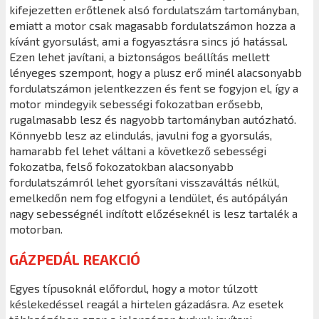
kifejezetten erőtlenek alsó fordulatszám tartományban,
emiatt a motor csak magasabb fordulatszámon hozza a
kívánt gyorsulást, ami a fogyasztásra sincs jó hatással.
Ezen lehet javítani, a biztonságos beállítás mellett
lényeges szempont, hogy a plusz erő minél alacsonyabb
fordulatszámon jelentkezzen és fent se fogyjon el, így a
motor mindegyik sebességi fokozatban erősebb,
rugalmasabb lesz és nagyobb tartományban autózható.
Könnyebb lesz az elindulás, javulni fog a gyorsulás,
hamarabb fel lehet váltani a következő sebességi
fokozatba, felső fokozatokban alacsonyabb
fordulatszámról lehet gyorsítani visszaváltás nélkül,
emelkedőn nem fog elfogyni a lendület, és autópályán
nagy sebességnél indított előzéseknél is lesz tartalék a
motorban.
GÁZPEDÁL REAKCIÓ
Egyes típusoknál előfordul, hogy a motor túlzott
késlekedéssel reagál a hirtelen gázadásra. Az esetek