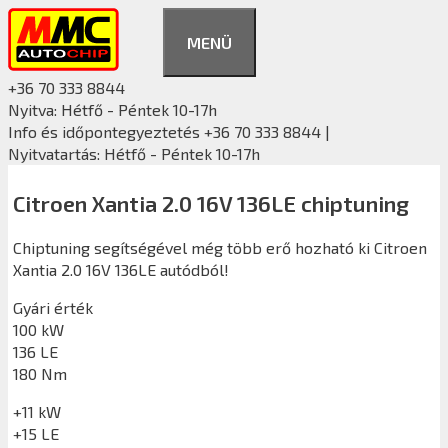
Kilépés
a
MENÜ
tartalomba
+36 70 333 8844
Nyitva: Hétfő - Péntek 10-17h
Info és időpontegyeztetés +36 70 333 8844 |
Nyitvatartás: Hétfő - Péntek 10-17h
Citroen Xantia 2.0 16V 136LE chiptuning
Chiptuning segítségével még több erő hozható ki Citroen
Xantia 2.0 16V 136LE autódból!
Gyári érték
100 kW
136 LE
180 Nm
+11 kW
+15 LE