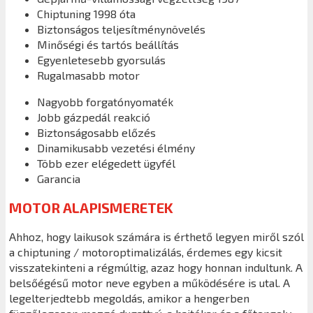
Chiptuning 1998 óta
Biztonságos teljesítménynövelés
Minőségi és tartós beállítás
Egyenletesebb gyorsulás
Rugalmasabb motor
Nagyobb forgatónyomaték
Jobb gázpedál reakció
Biztonságosabb előzés
Dinamikusabb vezetési élmény
Több ezer elégedett ügyfél
Garancia
MOTOR ALAPISMERETEK
Ahhoz, hogy laikusok számára is érthető legyen miről szól
a chiptuning / motoroptimalizálás, érdemes egy kicsit
visszatekinteni a régmúltig, azaz hogy honnan indultunk. A
belsőégésű motor neve egyben a működésére is utal. A
legelterjedtebb megoldás, amikor a hengerben