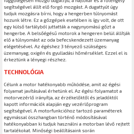
függőlegesen mozgó dugattyú, a hajtókar és a főtengely
segítségével állít elő forgó mozgást. A dugattyút úgy
tudjuk mozgásra bírni, hogy a hengerben túlnyomást
hozunk létre. Ez a gőzgépek esetében is így volt, de ott
egy külső tartályból juttatták a nagynyomású gőzt a
hengerbe. A belsőégésű motorok a hengeren belül állítják
elő a túlnyomást az oda befecskendezett üzemanyag
elégetésével. Az égéshez 3 tényező szükséges:
üzemanyag, oxigén és gyulladási hőmérséklet. Ezzel el is
érkeztünk a lényegi részhez.
TECHNOLÓGIA
Célunk a motor hatékonyabb működése, amit az égési
folyamat javításával érhetünk el. Az égési folyamatot a
motorvezérlő irányítja, az érzékelőktől és jeladóktól
kapott információk alapján egy vezérlőprogram
segítségével. A motorfunkcióhoz tartozó paraméterek
egymással összhangban történő módosításával
hatékonyabban ki tudjuk használni a motorban lévő rejtett
tartalékokat. Minőségi beállításaink során