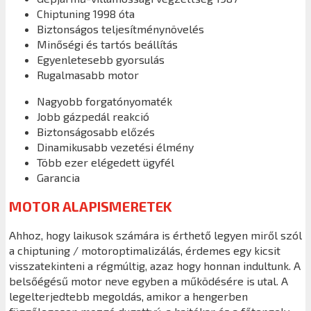
Chiptuning 1998 óta
Biztonságos teljesítménynövelés
Minőségi és tartós beállítás
Egyenletesebb gyorsulás
Rugalmasabb motor
Nagyobb forgatónyomaték
Jobb gázpedál reakció
Biztonságosabb előzés
Dinamikusabb vezetési élmény
Több ezer elégedett ügyfél
Garancia
MOTOR ALAPISMERETEK
Ahhoz, hogy laikusok számára is érthető legyen miről szól
a chiptuning / motoroptimalizálás, érdemes egy kicsit
visszatekinteni a régmúltig, azaz hogy honnan indultunk. A
belsőégésű motor neve egyben a működésére is utal. A
legelterjedtebb megoldás, amikor a hengerben