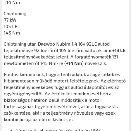
+14 Nm
Chiptuning
77 kW
105 LE
145 Nm
Chiptuning után
Daewoo Nubira 1.4 16v 92LE
autód
tejlesítménye 92 lóerőről 105 lóerőre változik, ami
+13 LE
teljesítménynövekedést jelent. A forgatónyomaték 131
newtonméterről 145 Nm-re (
+14 Nm
) növekszik.
Fontos kiemelnünk, hogy a fenti adatok átlagértékek és
hibamentesen működő motort feltételeznek. Az elérhető
teljesítménynövekedés függ az autód állapotától és az
egyéni igényeidtől. Az értékeket minden esetben a
biztonságos határon belül módosítjuk a motor
tartósságának figyelembevételével, akár a fogyasztás
csökkentése, akár a teljesítmény növelése vagy ezek
kombinációja az elérni kívánt cél.
Gépjármű-villamossági végzettség 1987