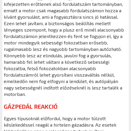
kifejezetten erőtlenek alsó fordulatszám tartományban,
emiatt a motor csak magasabb fordulatszámon hozza a
kívánt gyorsulást, ami a fogyasztásra sincs jó hatással.
Ezen lehet javítani, a biztonságos beállítás mellett
lényeges szempont, hogy a plusz erő minél alacsonyabb
fordulatszámon jelentkezzen és fent se fogyjon el, így a
motor mindegyik sebességi fokozatban erősebb,
rugalmasabb lesz és nagyobb tartományban autózható.
Könnyebb lesz az elindulás, javulni fog a gyorsulás,
hamarabb fel lehet váltani a következő sebességi
fokozatba, felső fokozatokban alacsonyabb
fordulatszámról lehet gyorsítani visszaváltás nélkül,
emelkedőn nem fog elfogyni a lendület, és autópályán
nagy sebességnél indított előzéseknél is lesz tartalék a
motorban.
GÁZPEDÁL REAKCIÓ
Egyes típusoknál előfordul, hogy a motor túlzott
késlekedéssel reagál a hirtelen gázadásra. Az esetek