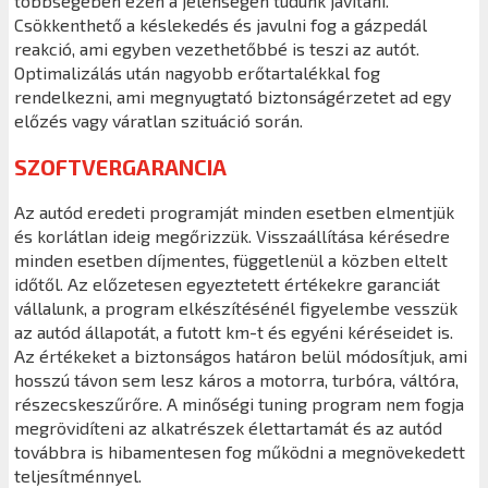
többségében ezen a jelenségen tudunk javítani.
Csökkenthető a késlekedés és javulni fog a gázpedál
reakció, ami egyben vezethetőbbé is teszi az autót.
Optimalizálás után nagyobb erőtartalékkal fog
rendelkezni, ami megnyugtató biztonságérzetet ad egy
előzés vagy váratlan szituáció során.
SZOFTVERGARANCIA
Az autód eredeti programját minden esetben elmentjük
és korlátlan ideig megőrizzük. Visszaállítása kérésedre
minden esetben díjmentes, függetlenül a közben eltelt
időtől. Az előzetesen egyeztetett értékekre garanciát
vállalunk, a program elkészítésénél figyelembe vesszük
az autód állapotát, a futott km-t és egyéni kéréseidet is.
Az értékeket a biztonságos határon belül módosítjuk, ami
hosszú távon sem lesz káros a motorra, turbóra, váltóra,
részecskeszűrőre. A minőségi tuning program nem fogja
megrövidíteni az alkatrészek élettartamát és az autód
továbbra is hibamentesen fog működni a megnövekedett
teljesítménnyel.