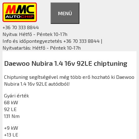
Kilépés
a
MENÜ
tartalomba
+36 70 333 8844
Nyitva: Hétfő - Péntek 10-17h
Info és időpontegyeztetés +36 70 333 8844 |
Nyitvatartás: Hétfő - Péntek 10-17h
Daewoo Nubira 1.4 16v 92LE chiptuning
Chiptuning segítségével még több erő hozható ki Daewoo
Nubira 1.4 16v 92LE autódból!
Gyári érték
68 kW
92 LE
131 Nm
+9 kW
+13 LE