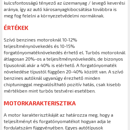
kulcsfontosságú tényező az üzemanyag / levegő keverési
aránya, így az autó károsanyagkibocsátása továbbra is
meg fog felelni a környezetvédelmi normáknak.
ÉRTÉKEK
Szívó benzines motoroknál 10-12%
teljesítménynövekedés és 10-15%
forgatónyomatéknövekedés érhető el. Turbós motoroknál
átlagosan 20%-os a teljesítménynövekedés, de bizonyos
típusoknál akár a 40% is elérhető. A forgatónyomaték
növekedése típustól függően 20-40% között van. A szívó
benzines autóknál ugyanúgy érezhető minden
chiptuninggal megvalósítható pozitív hatás, csak kisebb
mértékben mint turbós testvérei esetében.
MOTORKARAKTERISZTIKA
A motor karakterisztikáját az határozza meg, hogy a
teljesítményt és forgatónyomatékot hogyan adja le
fordulatszám függvényében. Egyes autótípusok