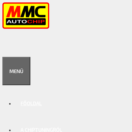
Kilépés
a
tartalomba
MENÜ
FŐOLDAL
A CHIPTUNINGRÓL