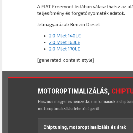
A FIAT Freemont listában választhatsz az a
teljesítmény és forgatónyomaték adatok.
Jelmagyarázat:
Benzin
Diesel
2.0 MJet 140LE
2.0 MJet 163LE
2.0 MJet 170LE
[generated_content_style]
MOTOROPTIMALIZÁLÁS,
CHIPT
Hasznos magyar és nemzetközi információk a chiptuning
motoroptimalizálási lehetőségeiről.
Chiptuning, motoroptimalizálás és árak