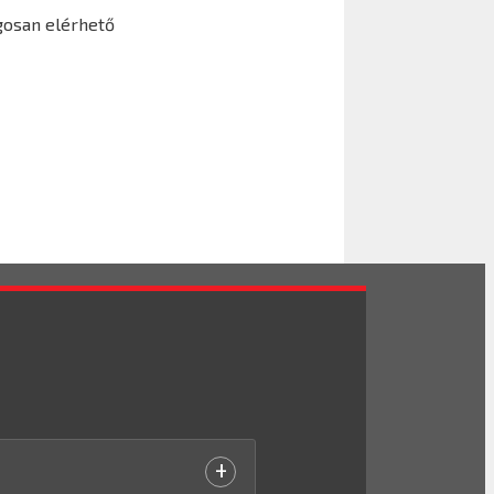
gosan elérhető
+