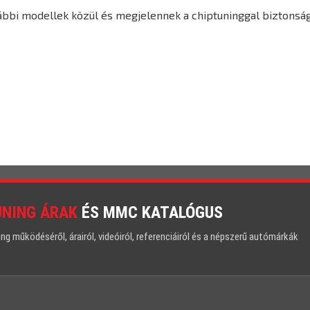
lábbi modellek közül és megjelennek a chiptuninggal biztonsá
UNING ÁRAK
ÉS MMC KATALÓGUS
 működéséről, árairól, videóiról, referenciáiról és a népszerű autómárkák