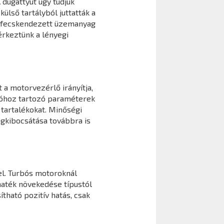
 dugattyút úgy tudjuk
ülső tartályból juttatták a
befecskendezett üzemanyag
érkeztünk a lényegi
 a motorvezérlő irányítja,
cióhoz tartozó paraméterek
tartalékokat. Minőségi
agkibocsátása továbbra is
l. Turbós motoroknál
maték növekedése típustól
ható pozitív hatás, csak