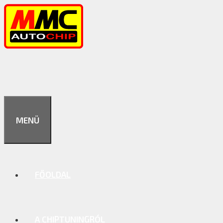
Kilépés
a
tartalomba
MENÜ
FŐOLDAL
A CHIPTUNINGRÓL