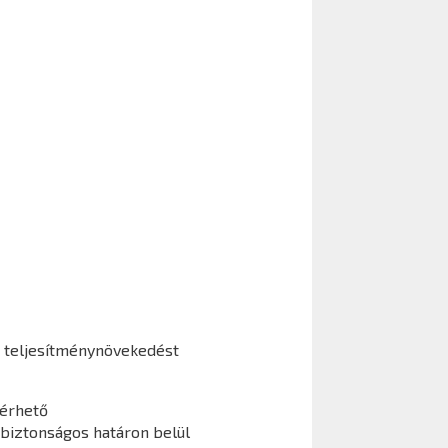
teljesítménynövekedést
lérhető
 biztonságos határon belül