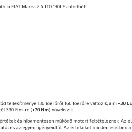
tó ki FIAT Marea 2.4 JTD 130LE autódból!
ód tejlesítménye 130 lóerőről 160 lóerőre változik, ami
+30 LE
ről 380 Nm-re (
+70 Nm
) növekszik.
agértékek és hibamentesen működő motort feltételeznek. Az e
ától és az egyéni igényeidtől. Az értékeket minden esetben a