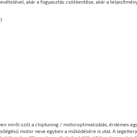
vételével, akár a fogyasztás csökkentése, akár a teljesítmén
7
en miről szól a chiptuning / motoroptimalizálás, érdemes egy 
elsőégésű motor neve egyben a működésére is utal. A legelter