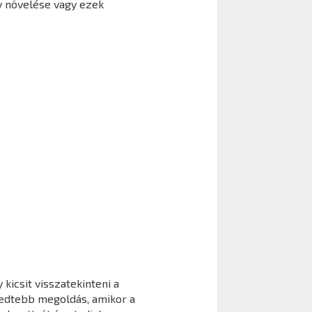
y növelése vagy ezek
kicsit visszatekinteni a
jedtebb megoldás, amikor a