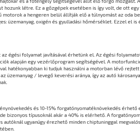
jtókar és a főtengely segítségével állít elő forgó mozgást. A
hozunk létre. Ez a gőzgépek esetében is így volt, de ott egy k
 motorok a hengeren belül állítják elő a túlnyomást az oda 
s: üzemanyag, oxigén és gyulladási hőmérséklet. Ezzel el is 
z égési folyamat javításával érhetünk el. Az égési folyamatot
mációk alapján egy vezérlőprogram segítségével. A motorfunk
l hatékonyabban ki tudjuk használni a motorban lévő rejtett 
 az üzemanyag / levegő keverési aránya, így az autó károsany
ak.
ménynövekedés és 10-15% forgatónyomatéknövekedés érhető e
de bizonyos típusoknál akár a 40% is elérhető. A forgatónyo
s autóknál ugyanúgy érezhető minden chiptuninggal megvalósít
tében.