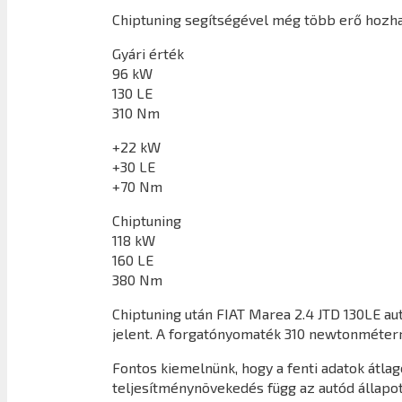
Chiptuning segítségével még több erő hozha
Gyári érték
96 kW
130 LE
310 Nm
+22 kW
+30 LE
+70 Nm
Chiptuning
118 kW
160 LE
380 Nm
Chiptuning után
FIAT Marea 2.4 JTD 130LE
aut
jelent. A forgatónyomaték 310 newtonméter
Fontos kiemelnünk, hogy a fenti adatok átl
teljesítménynövekedés függ az autód állapot