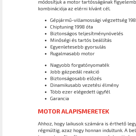
módosítjuk a motor tartósságának figyelembe
kombinációja az elérni kívánt cél.
Gépjármű-villamossági végzettség 198
Chiptuning 1998 óta
Biztonságos teljesítménynövelés
Minőségi és tartós beállítás
Egyenletesebb gyorsulás
Rugalmasabb motor
Nagyobb forgatónyomaték
Jobb gázpedál reakció
Biztonságosabb előzés
Dinamikusabb vezetési élmény
Több ezer elégedett ügyfél
Garancia
MOTOR ALAPISMERETEK
Ahhoz, hogy laikusok számára is érthető legy
régmúltig, azaz hogy honnan indultunk. A b