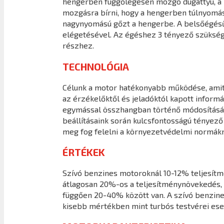
hengerben függőlegesen mozgó dugattyú, a ha
mozgásra bírni, hogy a hengerben túlnyomást 
nagynyomású gőzt a hengerbe. A belsőégésű
elégetésével. Az égéshez 3 tényező szüksége
részhez.
TECHNOLÓGIA
Célunk a motor hatékonyabb működése, amit a
az érzékelőktől és jeladóktól kapott infor
egymással összhangban történő módosításáva
beállításaink során kulcsfontosságú tényező
meg fog felelni a környezetvédelmi normákn
ÉRTÉKEK
Szívó benzines motoroknál 10-12% teljesít
átlagosan 20%-os a teljesítménynövekedés, 
függően 20-40% között van. A szívó benzine
kisebb mértékben mint turbós testvérei ese