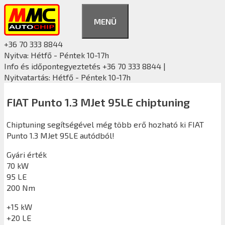
Kilépés
a
MENÜ
tartalomba
+36 70 333 8844
Nyitva: Hétfő - Péntek 10-17h
Info és időpontegyeztetés +36 70 333 8844 |
Nyitvatartás: Hétfő - Péntek 10-17h
FIAT Punto 1.3 MJet 95LE chiptuning
Chiptuning segítségével még több erő hozható ki FIAT
Punto 1.3 MJet 95LE autódból!
Gyári érték
70 kW
95 LE
200 Nm
+15 kW
+20 LE