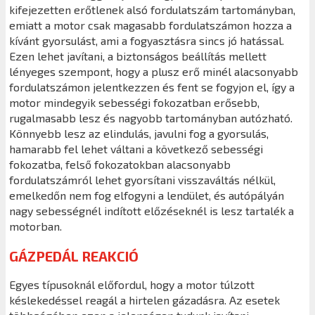
kifejezetten erőtlenek alsó fordulatszám tartományban,
emiatt a motor csak magasabb fordulatszámon hozza a
kívánt gyorsulást, ami a fogyasztásra sincs jó hatással.
Ezen lehet javítani, a biztonságos beállítás mellett
lényeges szempont, hogy a plusz erő minél alacsonyabb
fordulatszámon jelentkezzen és fent se fogyjon el, így a
motor mindegyik sebességi fokozatban erősebb,
rugalmasabb lesz és nagyobb tartományban autózható.
Könnyebb lesz az elindulás, javulni fog a gyorsulás,
hamarabb fel lehet váltani a következő sebességi
fokozatba, felső fokozatokban alacsonyabb
fordulatszámról lehet gyorsítani visszaváltás nélkül,
emelkedőn nem fog elfogyni a lendület, és autópályán
nagy sebességnél indított előzéseknél is lesz tartalék a
motorban.
GÁZPEDÁL REAKCIÓ
Egyes típusoknál előfordul, hogy a motor túlzott
késlekedéssel reagál a hirtelen gázadásra. Az esetek