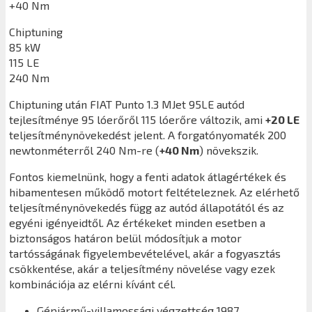
+40 Nm
Chiptuning
85 kW
115 LE
240 Nm
Chiptuning után
FIAT Punto 1.3 MJet 95LE
autód
tejlesítménye 95 lóerőről 115 lóerőre változik, ami
+20 LE
teljesítménynövekedést jelent. A forgatónyomaték 200
newtonméterről 240 Nm-re (
+40 Nm
) növekszik.
Fontos kiemelnünk, hogy a fenti adatok átlagértékek és
hibamentesen működő motort feltételeznek. Az elérhető
teljesítménynövekedés függ az autód állapotától és az
egyéni igényeidtől. Az értékeket minden esetben a
biztonságos határon belül módosítjuk a motor
tartósságának figyelembevételével, akár a fogyasztás
csökkentése, akár a teljesítmény növelése vagy ezek
kombinációja az elérni kívánt cél.
Gépjármű-villamossági végzettség 1987