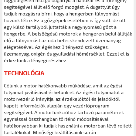
függőlegesen mozgó dugattyú, a hajtókar és a főtengely
segítségével állít elő forgó mozgást. A dugattyút úgy
tudjuk mozgásra bírni, hogy a hengerben túlnyomást
hozunk létre. Ez a gőzgépek esetében is így volt, de ott
egy külső tartályból juttatták a nagynyomású gőzt a
hengerbe. A belsőégésű motorok a hengeren belül állítják
elő a túlnyomást az oda befecskendezett üzemanyag
elégetésével. Az égéshez 3 tényező szükséges:
üzemanyag, oxigén és gyulladási hőmérséklet. Ezzel el is
érkeztünk a lényegi részhez.
TECHNOLÓGIA
Célunk a motor hatékonyabb működése, amit az égési
folyamat javításával érhetünk el. Az égési folyamatot a
motorvezérlő irányítja, az érzékelőktől és jeladóktól
kapott információk alapján egy vezérlőprogram
segítségével. A motorfunkcióhoz tartozó paraméterek
egymással összhangban történő módosításával
hatékonyabban ki tudjuk használni a motorban lévő rejtett
tartalékokat. Minőségi beállításaink során