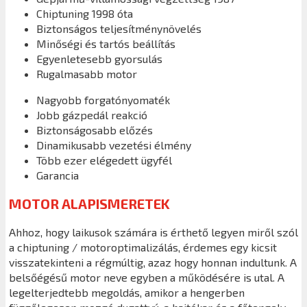
Chiptuning 1998 óta
Biztonságos teljesítménynövelés
Minőségi és tartós beállítás
Egyenletesebb gyorsulás
Rugalmasabb motor
Nagyobb forgatónyomaték
Jobb gázpedál reakció
Biztonságosabb előzés
Dinamikusabb vezetési élmény
Több ezer elégedett ügyfél
Garancia
MOTOR ALAPISMERETEK
Ahhoz, hogy laikusok számára is érthető legyen miről szól
a chiptuning / motoroptimalizálás, érdemes egy kicsit
visszatekinteni a régmúltig, azaz hogy honnan indultunk. A
belsőégésű motor neve egyben a működésére is utal. A
legelterjedtebb megoldás, amikor a hengerben