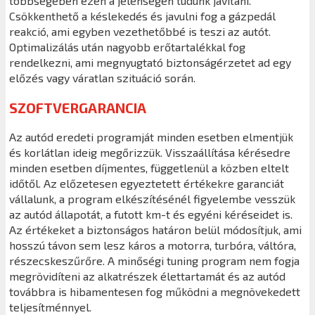
többségében ezen a jelenségen tudunk javítani.
Csökkenthető a késlekedés és javulni fog a gázpedál
reakció, ami egyben vezethetőbbé is teszi az autót.
Optimalizálás után nagyobb erőtartalékkal fog
rendelkezni, ami megnyugtató biztonságérzetet ad egy
előzés vagy váratlan szituáció során.
SZOFTVERGARANCIA
Az autód eredeti programját minden esetben elmentjük
és korlátlan ideig megőrizzük. Visszaállítása kérésedre
minden esetben díjmentes, függetlenül a közben eltelt
időtől. Az előzetesen egyeztetett értékekre garanciát
vállalunk, a program elkészítésénél figyelembe vesszük
az autód állapotát, a futott km-t és egyéni kéréseidet is.
Az értékeket a biztonságos határon belül módosítjuk, ami
hosszú távon sem lesz káros a motorra, turbóra, váltóra,
részecskeszűrőre. A minőségi tuning program nem fogja
megrövidíteni az alkatrészek élettartamát és az autód
továbbra is hibamentesen fog működni a megnövekedett
teljesítménnyel.