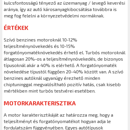
kulcsfontosságú tényező az üzemanyag / levegő keverési
aránya, így az autó károsanyagkibocsátása továbbra is
meg fog felelni a környezetvédelmi normáknak.
ÉRTÉKEK
Szívó benzines motoroknál 10-12%
teljesítménynövekedés és 10-15%
forgatónyomatéknövekedés érhető el. Turbós motoroknál
átlagosan 20%-os a teljesítménynövekedés, de bizonyos
típusoknál akár a 40% is elérhető. A forgatónyomaték
növekedése típustól függően 20-40% között van. A szívó
benzines autóknál ugyanúgy érezhető minden
chiptuninggal megvalósítható pozitív hatás, csak kisebb
mértékben mint turbós testvérei esetében.
MOTORKARAKTERISZTIKA
A motor karakterisztikáját az határozza meg, hogy a
teljesítményt és forgatónyomatékot hogyan adja le
fordulatszám függvényében. Egyes autótípusok