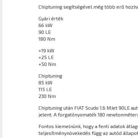
Chiptuning segítségével még több erő hozhat
Gyári érték
66 kW
90 LE
180 Nm
+19 kW
+25 LE
+50 Nm
Chiptuning
85 kW
115 LE
230 Nm
Chiptuning után
FIAT Scudo 1.6 MJet 90LE
aut
jelent. A forgatónyomaték 180 newtonméter
Fontos kiemelnünk, hogy a fenti adatok átl
teljesítménynövekedés függ az autód állapot