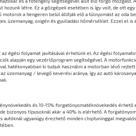
jtókar és a főtengely segítségével állít elő forgó mozgást. A
hozunk létre. Ez a gőzgépek esetében is így volt, de ott egy k
 motorok a hengeren belül állítják elő a túlnyomást az oda 
s: üzemanyag, oxigén és gyulladási hőmérséklet. Ezzel el is 
z égési folyamat javításával érhetünk el. Az égési folyamatot
mációk alapján egy vezérlőprogram segítségével. A motorfunk
l hatékonyabban ki tudjuk használni a motorban lévő rejtett 
 az üzemanyag / levegő keverési aránya, így az autó károsany
ak.
ménynövekedés és 10-15% forgatónyomatéknövekedés érhető e
de bizonyos típusoknál akár a 40% is elérhető. A forgatónyo
s autóknál ugyanúgy érezhető minden chiptuninggal megvalósít
tében.