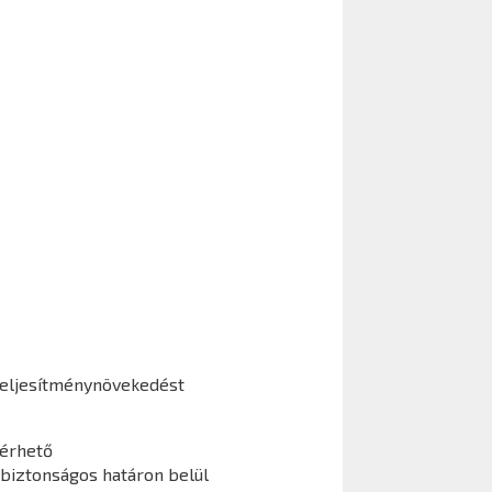
eljesítménynövekedést
lérhető
 biztonságos határon belül