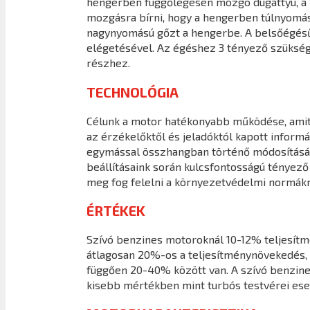
hengerben függőlegesen mozgó dugattyú, a ha
mozgásra bírni, hogy a hengerben túlnyomást 
nagynyomású gőzt a hengerbe. A belsőégésű
elégetésével. Az égéshez 3 tényező szüksége
részhez.
TECHNOLÓGIA
Célunk a motor hatékonyabb működése, amit a
az érzékelőktől és jeladóktól kapott infor
egymással összhangban történő módosításáva
beállításaink során kulcsfontosságú tényező
meg fog felelni a környezetvédelmi normákn
ÉRTÉKEK
Szívó benzines motoroknál 10-12% teljesít
átlagosan 20%-os a teljesítménynövekedés, 
függően 20-40% között van. A szívó benzine
kisebb mértékben mint turbós testvérei ese