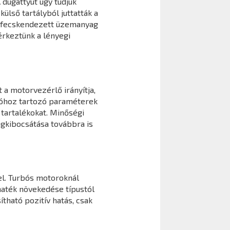
 dugattyút úgy tudjuk
ülső tartályból juttatták a
befecskendezett üzemanyag
érkeztünk a lényegi
 a motorvezérlő irányítja,
cióhoz tartozó paraméterek
tartalékokat. Minőségi
agkibocsátása továbbra is
l. Turbós motoroknál
maték növekedése típustól
ható pozitív hatás, csak