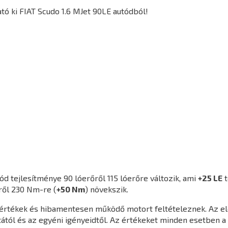
ó ki FIAT Scudo 1.6 MJet 90LE autódból!
ód tejlesítménye 90 lóerőről 115 lóerőre változik, ami
+25 LE
t
ről 230 Nm-re (
+50 Nm
) növekszik.
agértékek és hibamentesen működő motort feltételeznek. Az e
ától és az egyéni igényeidtől. Az értékeket minden esetben a