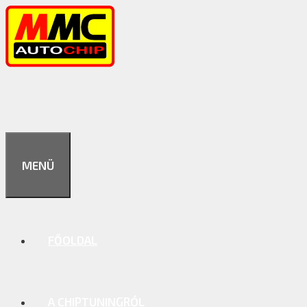
Kilépés
a
tartalomba
MENÜ
FŐOLDAL
A CHIPTUNINGRÓL