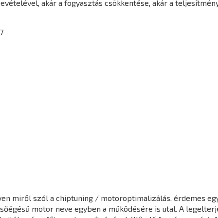
vételével, akár a fogyasztás csökkentése, akár a teljesítmén
7
en miről szól a chiptuning / motoroptimalizálás, érdemes egy 
elsőégésű motor neve egyben a működésére is utal. A legelter