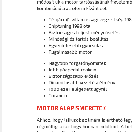
módosítjuk a motor tartósságának figyelembe
kombinációja az elérni kívánt cél.
Gépjármű-villamossági végzettség 198
Chiptuning 1998 óta
Biztonságos teljesítménynövelés
Minőségi és tartós beállítás
Egyenletesebb gyorsulás
Rugalmasabb motor
Nagyobb forgatónyomaték
Jobb gázpedál reakció
Biztonságosabb előzés
Dinamikusabb vezetési élmény
Több ezer elégedett ügyfél
Garancia
MOTOR ALAPISMERETEK
Ahhoz, hogy laikusok számára is érthető legy
régmúltig, azaz hogy honnan indultunk. A b