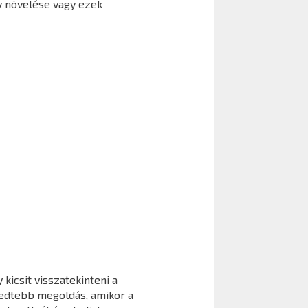
y növelése vagy ezek
kicsit visszatekinteni a
jedtebb megoldás, amikor a