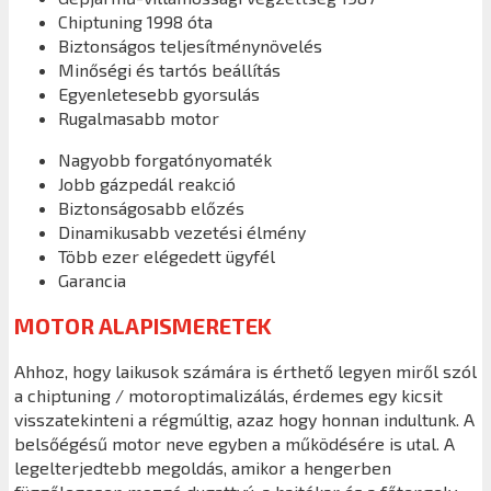
Chiptuning 1998 óta
Biztonságos teljesítménynövelés
Minőségi és tartós beállítás
Egyenletesebb gyorsulás
Rugalmasabb motor
Nagyobb forgatónyomaték
Jobb gázpedál reakció
Biztonságosabb előzés
Dinamikusabb vezetési élmény
Több ezer elégedett ügyfél
Garancia
MOTOR ALAPISMERETEK
Ahhoz, hogy laikusok számára is érthető legyen miről szól
a chiptuning / motoroptimalizálás, érdemes egy kicsit
visszatekinteni a régmúltig, azaz hogy honnan indultunk. A
belsőégésű motor neve egyben a működésére is utal. A
legelterjedtebb megoldás, amikor a hengerben