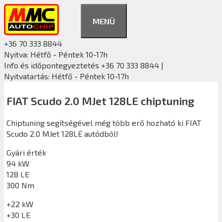
Kilépés
a
MENÜ
tartalomba
+36 70 333 8844
Nyitva: Hétfő - Péntek 10-17h
Info és időpontegyeztetés +36 70 333 8844 |
Nyitvatartás: Hétfő - Péntek 10-17h
FIAT Scudo 2.0 MJet 128LE chiptuning
Chiptuning segítségével még több erő hozható ki FIAT
Scudo 2.0 MJet 128LE autódból!
Gyári érték
94 kW
128 LE
300 Nm
+22 kW
+30 LE