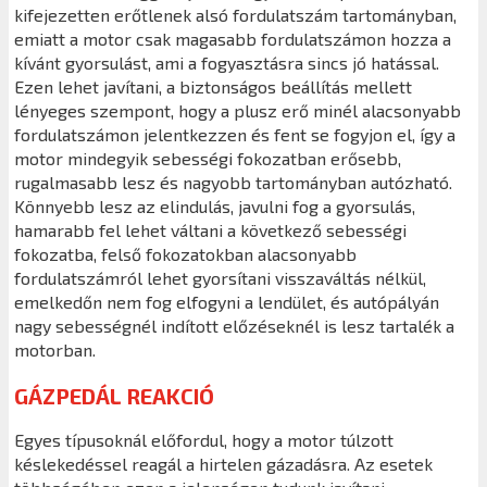
kifejezetten erőtlenek alsó fordulatszám tartományban,
emiatt a motor csak magasabb fordulatszámon hozza a
kívánt gyorsulást, ami a fogyasztásra sincs jó hatással.
Ezen lehet javítani, a biztonságos beállítás mellett
lényeges szempont, hogy a plusz erő minél alacsonyabb
fordulatszámon jelentkezzen és fent se fogyjon el, így a
motor mindegyik sebességi fokozatban erősebb,
rugalmasabb lesz és nagyobb tartományban autózható.
Könnyebb lesz az elindulás, javulni fog a gyorsulás,
hamarabb fel lehet váltani a következő sebességi
fokozatba, felső fokozatokban alacsonyabb
fordulatszámról lehet gyorsítani visszaváltás nélkül,
emelkedőn nem fog elfogyni a lendület, és autópályán
nagy sebességnél indított előzéseknél is lesz tartalék a
motorban.
GÁZPEDÁL REAKCIÓ
Egyes típusoknál előfordul, hogy a motor túlzott
késlekedéssel reagál a hirtelen gázadásra. Az esetek