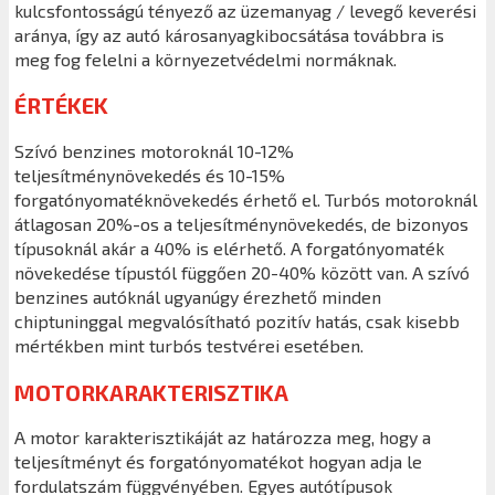
kulcsfontosságú tényező az üzemanyag / levegő keverési
aránya, így az autó károsanyagkibocsátása továbbra is
meg fog felelni a környezetvédelmi normáknak.
ÉRTÉKEK
Szívó benzines motoroknál 10-12%
teljesítménynövekedés és 10-15%
forgatónyomatéknövekedés érhető el. Turbós motoroknál
átlagosan 20%-os a teljesítménynövekedés, de bizonyos
típusoknál akár a 40% is elérhető. A forgatónyomaték
növekedése típustól függően 20-40% között van. A szívó
benzines autóknál ugyanúgy érezhető minden
chiptuninggal megvalósítható pozitív hatás, csak kisebb
mértékben mint turbós testvérei esetében.
MOTORKARAKTERISZTIKA
A motor karakterisztikáját az határozza meg, hogy a
teljesítményt és forgatónyomatékot hogyan adja le
fordulatszám függvényében. Egyes autótípusok