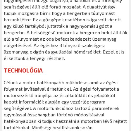
függőlegesen mozgó dugattyú, a hajtókar és a főtengely
segítségével állít elő forgó mozgást. A dugattyút úgy
tudjuk mozgásra bírni, hogy a hengerben túlnyomást
hozunk létre. Ez a gőzgépek esetében is így volt, de ott
egy külső tartályból juttatták a nagynyomású gőzt a
hengerbe. A belsőégésű motorok a hengeren belül állítják
elő a túlnyomást az oda befecskendezett üzemanyag
elégetésével. Az égéshez 3 tényező szükséges:
üzemanyag, oxigén és gyulladási hőmérséklet. Ezzel el is
érkeztünk a lényegi részhez.
TECHNOLÓGIA
Célunk a motor hatékonyabb működése, amit az égési
folyamat javításával érhetünk el. Az égési folyamatot a
motorvezérlő irányítja, az érzékelőktől és jeladóktól
kapott információk alapján egy vezérlőprogram
segítségével. A motorfunkcióhoz tartozó paraméterek
egymással összhangban történő módosításával
hatékonyabban ki tudjuk használni a motorban lévő rejtett
tartalékokat. Minőségi beállításaink során