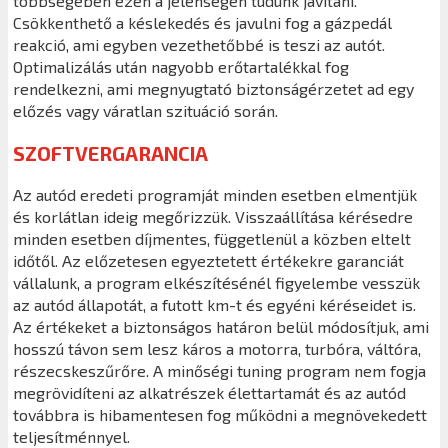
többségében ezen a jelenségen tudunk javítani.
Csökkenthető a késlekedés és javulni fog a gázpedál
reakció, ami egyben vezethetőbbé is teszi az autót.
Optimalizálás után nagyobb erőtartalékkal fog
rendelkezni, ami megnyugtató biztonságérzetet ad egy
előzés vagy váratlan szituáció során.
SZOFTVERGARANCIA
Az autód eredeti programját minden esetben elmentjük
és korlátlan ideig megőrizzük. Visszaállítása kérésedre
minden esetben díjmentes, függetlenül a közben eltelt
időtől. Az előzetesen egyeztetett értékekre garanciát
vállalunk, a program elkészítésénél figyelembe vesszük
az autód állapotát, a futott km-t és egyéni kéréseidet is.
Az értékeket a biztonságos határon belül módosítjuk, ami
hosszú távon sem lesz káros a motorra, turbóra, váltóra,
részecskeszűrőre. A minőségi tuning program nem fogja
megrövidíteni az alkatrészek élettartamát és az autód
továbbra is hibamentesen fog működni a megnövekedett
teljesítménnyel.