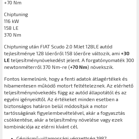
+70 Nm
Chiptuning
116 kW
158 LE
370 Nm
Chiptuning után
FIAT Scudo 2.0 MJet 128LE
autód
tejlesítménye 128 lóerőről 158 lóerőre változik, ami
+30
LE
teljesítménynövekedést jelent. A forgatónyomaték 300
newtonméterről 370 Nm-re (
+70 Nm
) növekszik.
Fontos kiemelnünk, hogy a fenti adatok átlagértékek és
hibamentesen működő motort feltételeznek. Az elérhető
teljesítménynövekedés függ az autód állapotától és az
egyéni igényeidtől. Az értékeket minden esetben a
biztonságos határon belül módosítjuk a motor
tartósságának figyelembevételével, akár a fogyasztás
csökkentése, akár a teljesítmény növelése vagy ezek
kombinációja az elérni kívánt cél.
Gépjármű-villamossági végzettség 1987