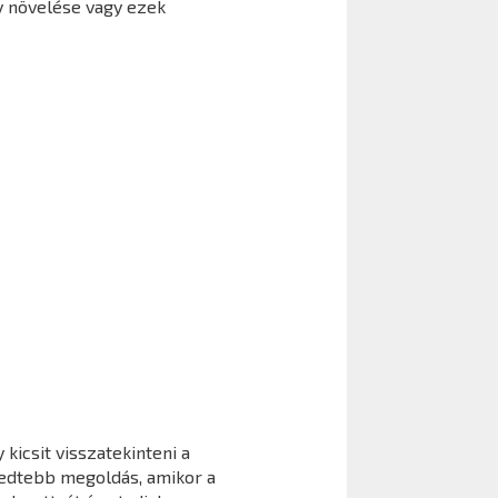
y növelése vagy ezek
kicsit visszatekinteni a
jedtebb megoldás, amikor a