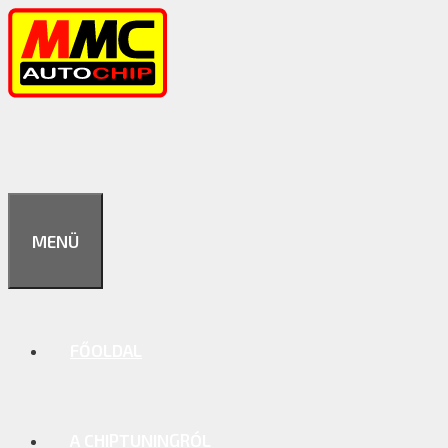
Kilépés
a
tartalomba
MENÜ
FŐOLDAL
A CHIPTUNINGRÓL