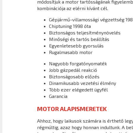
módosítjuk a motor tartósságának figyelembe
kombinációja az elérni kívánt cél.
Gépjármű-villamossági végzettség 198
Chiptuning 1998 óta
Biztonságos teljesítménynövelés
Minőségi és tartós beállítás
Egyenletesebb gyorsulás
Rugalmasabb motor
Nagyobb forgatónyomaték
Jobb gázpedál reakció
Biztonságosabb előzés
Dinamikusabb vezetési élmény
Több ezer elégedett ügyfél
Garancia
MOTOR ALAPISMERETEK
Ahhoz, hogy laikusok számára is érthető legy
régmúltig, azaz hogy honnan indultunk. A b