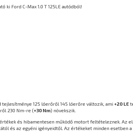
ó ki Ford C-Max 1.0 T 125LE autódból!
 tejlesítménye 125 lóerőről 145 lóerőre változik, ami
+20 LE
t
ről 230 Nm-re (
+30 Nm
) növekszik.
agértékek és hibamentesen működő motort feltételeznek. Az e
ától és az egyéni igényeidtől. Az értékeket minden esetben a