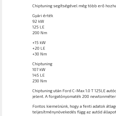
Chiptuning segítségével még több erő hozhat
Gyári érték
92 kW
125 LE
200 Nm
+15 kW
+20 LE
+30 Nm
Chiptuning
107 kW
145 LE
230 Nm
Chiptuning után
Ford C-Max 1.0 T 125LE
autód
jelent. A forgatónyomaték 200 newtonméter
Fontos kiemelnünk, hogy a fenti adatok átl
teljesítménynövekedés függ az autód állapot