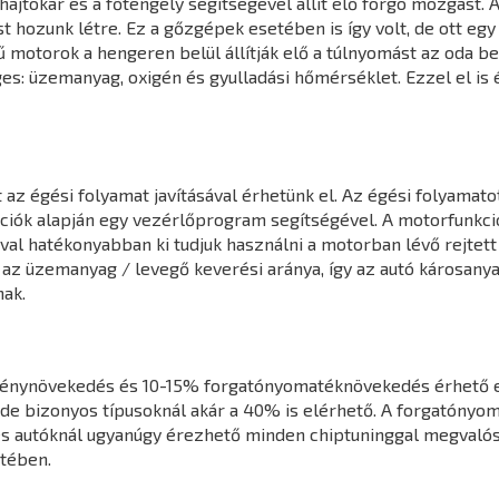
jtókar és a főtengely segítségével állít elő forgó mozgást. A
hozunk létre. Ez a gőzgépek esetében is így volt, de ott egy k
 motorok a hengeren belül állítják elő a túlnyomást az oda 
s: üzemanyag, oxigén és gyulladási hőmérséklet. Ezzel el is 
z égési folyamat javításával érhetünk el. Az égési folyamatot
mációk alapján egy vezérlőprogram segítségével. A motorfunk
l hatékonyabban ki tudjuk használni a motorban lévő rejtett 
 az üzemanyag / levegő keverési aránya, így az autó károsany
ak.
ménynövekedés és 10-15% forgatónyomatéknövekedés érhető e
de bizonyos típusoknál akár a 40% is elérhető. A forgatónyo
s autóknál ugyanúgy érezhető minden chiptuninggal megvalósít
tében.