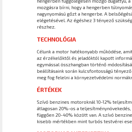
hengerben függőlegesen mozgó dugattyú, a ha
mozgásra bírni, hogy a hengerben túlnyomást 
nagynyomású gőzt a hengerbe. A belsőégésű
elégetésével. Az égéshez 3 tényező szüksége
részhez.
TECHNOLÓGIA
Célunk a motor hatékonyabb működése, amit a
az érzékelőktől és jeladóktól kapott infor
egymással összhangban történő módosításáva
beállításaink során kulcsfontosságú tényező
meg fog felelni a környezetvédelmi normákn
ÉRTÉKEK
Szívó benzines motoroknál 10-12% teljesít
átlagosan 20%-os a teljesítménynövekedés, 
függően 20-40% között van. A szívó benzine
kisebb mértékben mint turbós testvérei ese