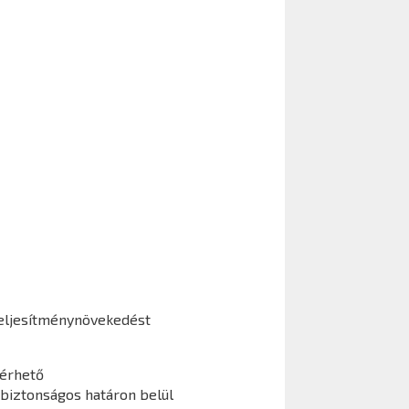
eljesítménynövekedést
lérhető
 biztonságos határon belül