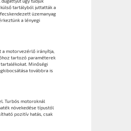
 dugattyút úgy tudjuk
ülső tartályból juttatták a
befecskendezett üzemanyag
érkeztünk a lényegi
 a motorvezérlő irányítja,
cióhoz tartozó paraméterek
tartalékokat. Minőségi
agkibocsátása továbbra is
l. Turbós motoroknál
maték növekedése típustól
ható pozitív hatás, csak