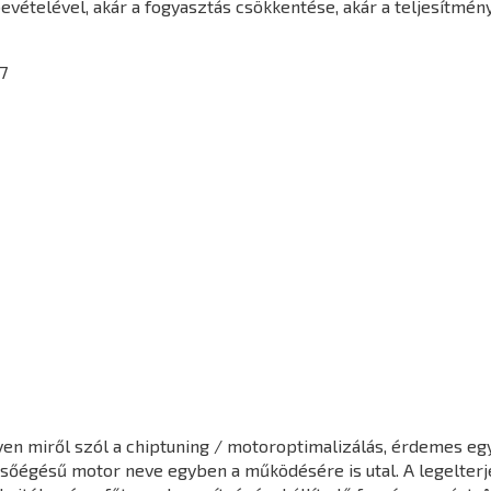
vételével, akár a fogyasztás csökkentése, akár a teljesítmén
7
en miről szól a chiptuning / motoroptimalizálás, érdemes egy 
elsőégésű motor neve egyben a működésére is utal. A legelter