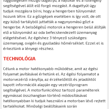
függőlegesen mozgó dugattyú, a hajtókar és a főtengely
segítségével állít elő forgó mozgást. A dugattyút úgy
tudjuk mozgásra bírni, hogy a hengerben túlnyomást
hozunk létre. Ez a gőzgépek esetében is így volt, de ott
egy külső tartályból juttatták a nagynyomású gőzt a
hengerbe. A belsőégésű motorok a hengeren belül állítják
elő a túlnyomást az oda befecskendezett üzemanyag
elégetésével. Az égéshez 3 tényező szükséges:
üzemanyag, oxigén és gyulladási hőmérséklet. Ezzel el is
érkeztünk a lényegi részhez.
TECHNOLÓGIA
Célunk a motor hatékonyabb működése, amit az égési
folyamat javításával érhetünk el. Az égési folyamatot a
motorvezérlő irányítja, az érzékelőktől és jeladóktól
kapott információk alapján egy vezérlőprogram
segítségével. A motorfunkcióhoz tartozó paraméterek
egymással összhangban történő módosításával
hatékonyabban ki tudjuk használni a motorban lévő rejtett
tartalékokat. Minőségi beállításaink során