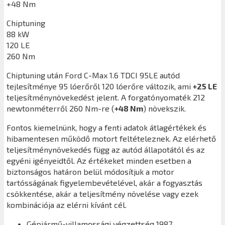
+48 Nm
Chiptuning
88 kW
120 LE
260 Nm
Chiptuning után
Ford C-Max 1.6 TDCI 95LE
autód
tejlesítménye 95 lóerőről 120 lóerőre változik, ami
+25 LE
teljesítménynövekedést jelent. A forgatónyomaték 212
newtonméterről 260 Nm-re (
+48 Nm
) növekszik.
Fontos kiemelnünk, hogy a fenti adatok átlagértékek és
hibamentesen működő motort feltételeznek. Az elérhető
teljesítménynövekedés függ az autód állapotától és az
egyéni igényeidtől. Az értékeket minden esetben a
biztonságos határon belül módosítjuk a motor
tartósságának figyelembevételével, akár a fogyasztás
csökkentése, akár a teljesítmény növelése vagy ezek
kombinációja az elérni kívánt cél.
Gépjármű-villamossági végzettség 1987