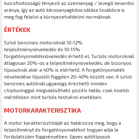
kulcsfontosságú tényező az üzemanyag / levegő keverési
aránya, így az autó károsanyagkibocsátása továbbra is
meg fog felelni a környezetvédelmi normáknak.
ÉRTÉKEK
Szívó benzines motoroknál 10-12%
teljesítménynövekedés és 10-15%
forgatónyomatéknövekedés érhető el. Turbós motoroknál
átlagosan 20%-os a teljesítménynövekedés, de bizonyos
típusoknál akár a 40% is elérhető. A forgatónyomaték
növekedése típustól függően 20-40% között van. A szívó
benzines autóknál ugyanúgy érezhető minden
chiptuninggal megvalósítható pozitív hatás, csak kisebb
mértékben mint turbós testvérei esetében.
MOTORKARAKTERISZTIKA
A motor karakterisztikáját az határozza meg, hogy a
teljesítményt és forgatónyomatékot hogyan adja le
fordulatszám függvényében. Egyes autótípusok