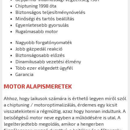
Chiptuning 1998 óta
Biztonságos teljesítménynövelés
Minőségi és tartós beállítás
Egyenletesebb gyorsulás
Rugalmasabb motor
Nagyobb forgatónyomaték
Jobb gázpedál reakció
Biztonságosabb előzés
Dinamikusabb vezetési élmény
Több ezer elégedett ügyfél
Garancia
MOTOR ALAPISMERETEK
Ahhoz, hogy laikusok számára is érthető legyen miről szól
a chiptuning / motoroptimalizálás, érdemes egy kicsit
visszatekinteni a régmúltig, azaz hogy honnan indultunk. A
belsőégésű motor neve egyben a működésére is utal. A
legelterjedtebb megoldás, amikor a hengerben