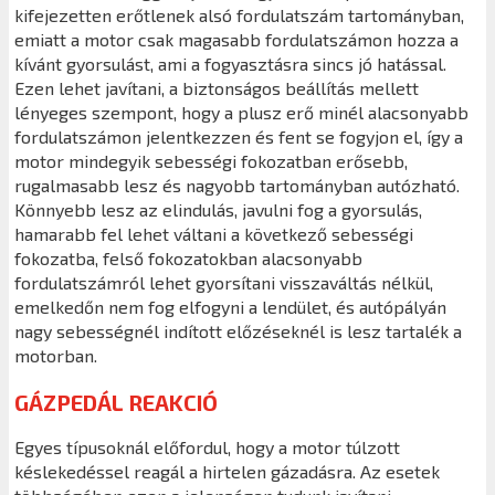
kifejezetten erőtlenek alsó fordulatszám tartományban,
emiatt a motor csak magasabb fordulatszámon hozza a
kívánt gyorsulást, ami a fogyasztásra sincs jó hatással.
Ezen lehet javítani, a biztonságos beállítás mellett
lényeges szempont, hogy a plusz erő minél alacsonyabb
fordulatszámon jelentkezzen és fent se fogyjon el, így a
motor mindegyik sebességi fokozatban erősebb,
rugalmasabb lesz és nagyobb tartományban autózható.
Könnyebb lesz az elindulás, javulni fog a gyorsulás,
hamarabb fel lehet váltani a következő sebességi
fokozatba, felső fokozatokban alacsonyabb
fordulatszámról lehet gyorsítani visszaváltás nélkül,
emelkedőn nem fog elfogyni a lendület, és autópályán
nagy sebességnél indított előzéseknél is lesz tartalék a
motorban.
GÁZPEDÁL REAKCIÓ
Egyes típusoknál előfordul, hogy a motor túlzott
késlekedéssel reagál a hirtelen gázadásra. Az esetek