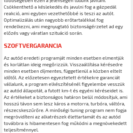
többségében ezen a jelenségen tudunk javítani.
Csökkenthető a késlekedés és javulni fog a gázpedál
reakció, ami egyben vezethetőbbé is teszi az autót.
Optimalizálás után nagyobb erőtartalékkal fog
rendelkezni, ami megnyugtató biztonságérzetet ad egy
előzés vagy váratlan szituáció során.
SZOFTVERGARANCIA
Az autód eredeti programját minden esetben elmentjük
és korlátlan ideig megőrizzük. Visszaállítása kérésedre
minden esetben díjmentes, függetlenül a közben eltelt
időtől. Az előzetesen egyeztetett értékekre garanciát
vállalunk, a program elkészítésénél figyelembe vesszük
az autód állapotát, a futott km-t és egyéni kéréseidet is.
Az értékeket a biztonságos határon belül módosítjuk, ami
hosszú távon sem lesz káros a motorra, turbóra, váltóra,
részecskeszűrőre. A minőségi tuning program nem fogja
megrövidíteni az alkatrészek élettartamát és az autód
továbbra is hibamentesen fog működni a megnövekedett
teljesítménnyel.