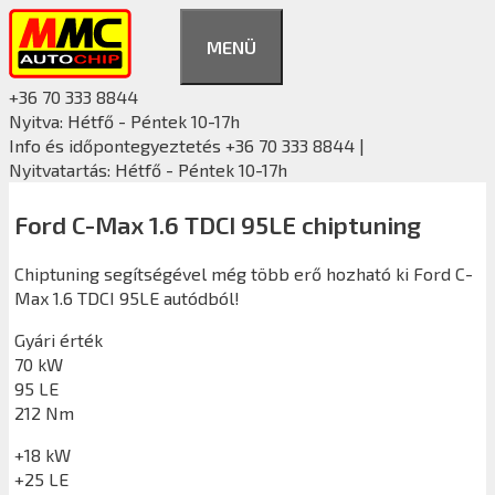
Kilépés
a
MENÜ
tartalomba
+36 70 333 8844
Nyitva: Hétfő - Péntek 10-17h
Info és időpontegyeztetés +36 70 333 8844 |
Nyitvatartás: Hétfő - Péntek 10-17h
Ford C-Max 1.6 TDCI 95LE chiptuning
Chiptuning segítségével még több erő hozható ki Ford C-
Max 1.6 TDCI 95LE autódból!
Gyári érték
70 kW
95 LE
212 Nm
+18 kW
+25 LE