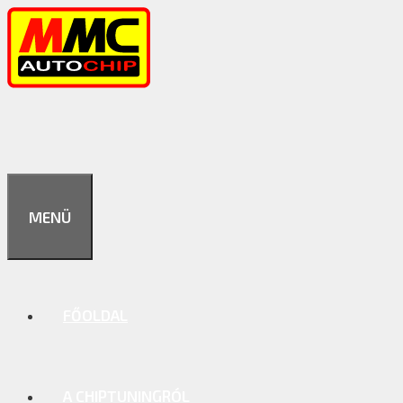
Kilépés
a
tartalomba
MENÜ
FŐOLDAL
A CHIPTUNINGRÓL