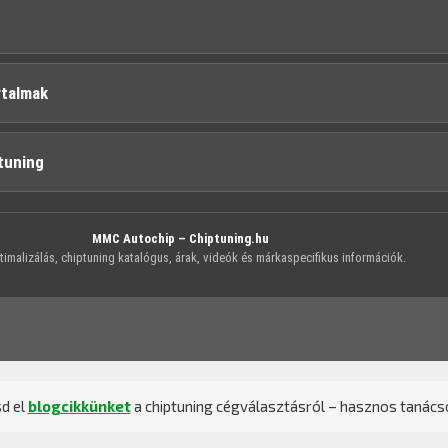
rtalmak
tuning
MMC Autochip – Chiptuning.hu
imalizálás, chiptuning katalógus, árak, videók és márkaspecifikus információk.
d el
blogcikkünket
a chiptuning cégválasztásról – hasznos tanács