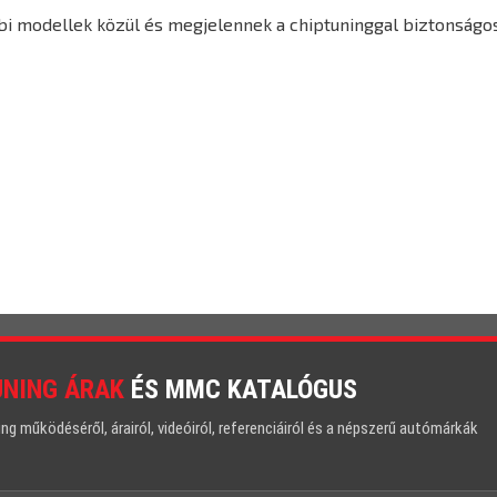
bbi modellek közül és megjelennek a chiptuninggal biztonságo
UNING ÁRAK
ÉS MMC KATALÓGUS
 működéséről, árairól, videóiról, referenciáiról és a népszerű autómárkák