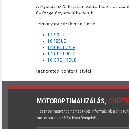
A Hyundai ix20 listában választhatsz az alá
és forgatónyomaték adatok.
Jelmagyarázat:
Benzin
Diesel
1.4 90 LE
1.6 125LE
1.4 CRDI 77LE
1.4 CRDI 90LE
1.6 CRDI 115LE
[generated_content_style]
MOTOROPTIMALIZÁLÁS,
CHIPT
Hasznos magyar és nemzetközi információk a chiptuning
motoroptimalizálási lehetőségeiről.