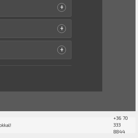
+
+
+
+36 70
333
okkal!
8844