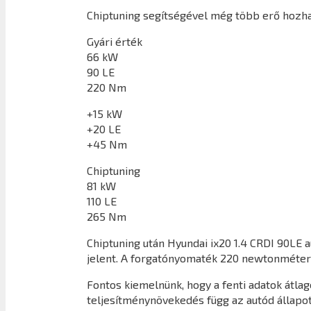
Chiptuning segítségével még több erő hozhat
Gyári érték
66 kW
90 LE
220 Nm
+15 kW
+20 LE
+45 Nm
Chiptuning
81 kW
110 LE
265 Nm
Chiptuning után
Hyundai ix20 1.4 CRDI 90LE
a
jelent. A forgatónyomaték 220 newtonméter
Fontos kiemelnünk, hogy a fenti adatok átl
teljesítménynövekedés függ az autód állapot