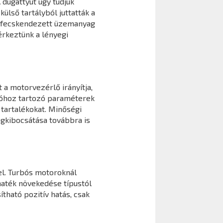
 dugattyút úgy tudjuk
ülső tartályból juttatták a
befecskendezett üzemanyag
érkeztünk a lényegi
 a motorvezérlő irányítja,
cióhoz tartozó paraméterek
tartalékokat. Minőségi
agkibocsátása továbbra is
l. Turbós motoroknál
maték növekedése típustól
ható pozitív hatás, csak