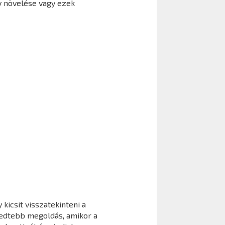
y növelése vagy ezek
kicsit visszatekinteni a
jedtebb megoldás, amikor a