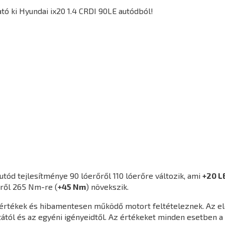
ó ki Hyundai ix20 1.4 CRDI 90LE autódból!
utód tejlesítménye 90 lóerőről 110 lóerőre változik, ami
+20 L
ről 265 Nm-re (
+45 Nm
) növekszik.
agértékek és hibamentesen működő motort feltételeznek. Az e
ától és az egyéni igényeidtől. Az értékeket minden esetben a