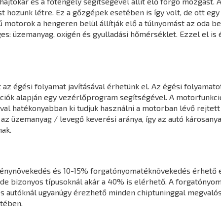
jtókar és a főtengely segítségével állít elő forgó mozgást. A
hozunk létre. Ez a gőzgépek esetében is így volt, de ott egy k
 motorok a hengeren belül állítják elő a túlnyomást az oda 
s: üzemanyag, oxigén és gyulladási hőmérséklet. Ezzel el is 
z égési folyamat javításával érhetünk el. Az égési folyamatot
mációk alapján egy vezérlőprogram segítségével. A motorfunk
l hatékonyabban ki tudjuk használni a motorban lévő rejtett 
 az üzemanyag / levegő keverési aránya, így az autó károsany
ak.
ménynövekedés és 10-15% forgatónyomatéknövekedés érhető e
de bizonyos típusoknál akár a 40% is elérhető. A forgatónyo
s autóknál ugyanúgy érezhető minden chiptuninggal megvalósít
tében.