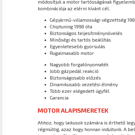
módosítjuk a motor tartósságának figyelembe
kombinációja az elérni kívánt cél.
Gépjármű-villamossági végzettség 198
Chiptuning 1998 óta
Biztonságos teljesítménynövelés
Minőségi és tartós beállítás
Egyenletesebb gyorsulás
Rugalmasabb motor
Nagyobb forgatónyomaték
Jobb gázpedál reakció
Biztonságosabb előzés
Dinamikusabb vezetési élmény
Több ezer elégedett ügyfél
Garancia
MOTOR ALAPISMERETEK
Ahhoz, hogy laikusok számára is érthető legy
régmúltig, azaz hogy honnan indultunk. A b