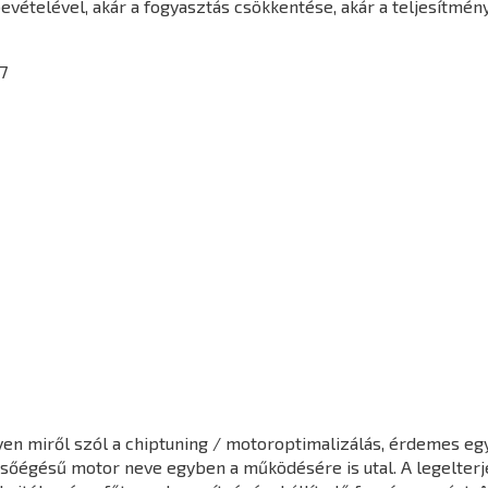
vételével, akár a fogyasztás csökkentése, akár a teljesítmén
7
en miről szól a chiptuning / motoroptimalizálás, érdemes egy 
elsőégésű motor neve egyben a működésére is utal. A legelter