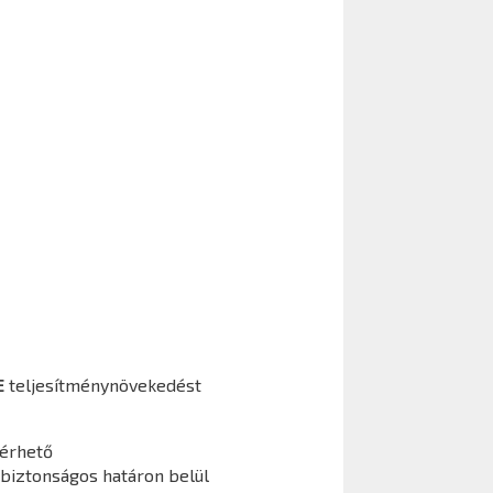
E
teljesítménynövekedést
lérhető
 biztonságos határon belül