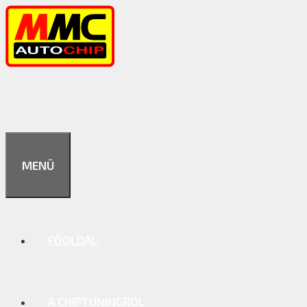
Kilépés
a
tartalomba
MENÜ
FŐOLDAL
A CHIPTUNINGRÓL