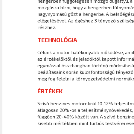
hengerben függőlegesen mozgó dugattyú, a ha
mozgásra bírni, hogy a hengerben túlnyomást 
nagynyomású gőzt a hengerbe. A belsőégésű
elégetésével. Az égéshez 3 tényező szüksége
részhez.
TECHNOLÓGIA
Célunk a motor hatékonyabb működése, amit a
az érzékelőktől és jeladóktól kapott infor
egymással összhangban történő módosításáva
beállításaink során kulcsfontosságú tényező
meg fog felelni a környezetvédelmi normákn
ÉRTÉKEK
Szívó benzines motoroknál 10-12% teljesít
átlagosan 20%-os a teljesítménynövekedés, 
függően 20-40% között van. A szívó benzine
kisebb mértékben mint turbós testvérei ese