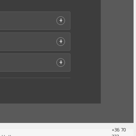
+
+
+
+36 70