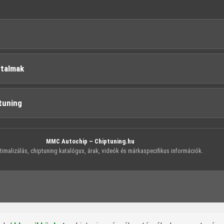
rtalmak
tuning
MMC Autochip – Chiptuning.hu
imalizálás, chiptuning katalógus, árak, videók és márkaspecifikus információk.