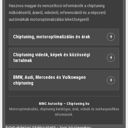
Hasznos magyar és nemzetközi információk a chiptuning
működéséről, árairól, videóiról, referenciáiról és a népszerű
autómárkák motoroptimalizálási lehetőségeiről.
+
Chiptuning, motoroptimalizálás és árak
Chiptuning videók, képek és közösségi
+
tartalmak
BMW, Audi, Mercedes és Volkswagen
+
chiptuning
MMC Autochip – Chiptuning.hu
Motoroptimalizálás, chiptuning katalógus, árak, videók és márkaspecifikus
információk.
Adatvédelmi tájékoztató
•
Jogi közlemény