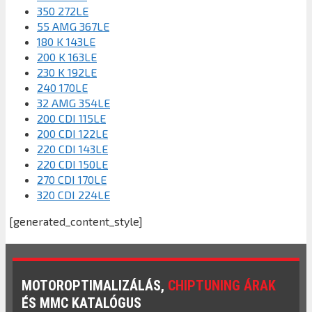
350 272LE
55 AMG 367LE
180 K 143LE
200 K 163LE
230 K 192LE
240 170LE
32 AMG 354LE
200 CDI 115LE
200 CDI 122LE
220 CDI 143LE
220 CDI 150LE
270 CDI 170LE
320 CDI 224LE
[generated_content_style]
MOTOROPTIMALIZÁLÁS,
CHIPTUNING ÁRAK
ÉS MMC KATALÓGUS