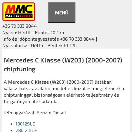
Kilépés
a
MENÜ
tartalomba
+36 70 333 8844
Nyitva: Hétfő - Péntek 10-17h
Info és időpontegyeztetés +36 70 333 8844 |
Nyitvatartás: Hétfő - Péntek 10-17h
Mercedes C Klasse (W203) (2000-2007)
chiptuning
A Mercedes C Klasse (W203) (2000-2007) listában
választhatsz az alábbi modellek közül és megjelennek a
chiptuninggal biztonságosan elérhető teljesítmény és
forgatónyomaték adatok.
Jelmagyarázat:
Benzin
Diesel
180129LE
280 231LE